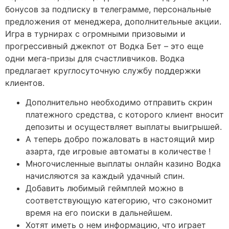
бонусов за подписку в телеграмме, персональные
предложения от менеджера, дополнительные акции.
Игра в турнирах с огромными призовыми и
прогрессивный джекпот от Водка Бет – это еще
одни мега-призы для счастливчиков. Водка
предлагает круглосуточную службу поддержки
клиентов.
Дополнительно необходимо отправить скрин
платежного средства, с которого клиент вносит
депозиты и осуществляет выплаты выигрышей.
А теперь добро пожаловать в настоящий мир
азарта, где игровые автоматы в количестве !
Многочисленные выплаты онлайн казино Водка
начисляются за каждый удачный спин.
Добавить любимый геймплей можно в
соответствующую категорию, что сэкономит
время на его поиски в дальнейшем.
Хотят иметь о нем информацию, что играет