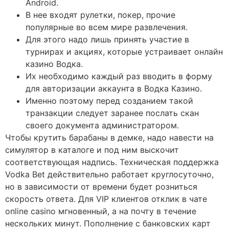
Android.
В нее входят рулетки, покер, прочие
популярные во всем мире развлечения.
Для этого надо лишь принять участие в
турнирах и акциях, которые устраивает онлайн
казино Водка.
Их необходимо каждый раз вводить в форму
для авторизации аккаунта в Водка Казино.
Именно поэтому перед созданием такой
транзакции следует заранее послать скан
своего документа администратором.
Чтобы крутить барабаны в демке, надо навести на
симулятор в каталоге и под ним выскочит
соответствующая надпись. Техническая поддержка
Vodka Bet действительно работает круглосуточно,
но в зависимости от времени будет розниться
скорость ответа. Для VIP клиентов отклик в чате
online casino мгновенный, а на почту в течение
нескольких минут. Пополнение с банковских карт