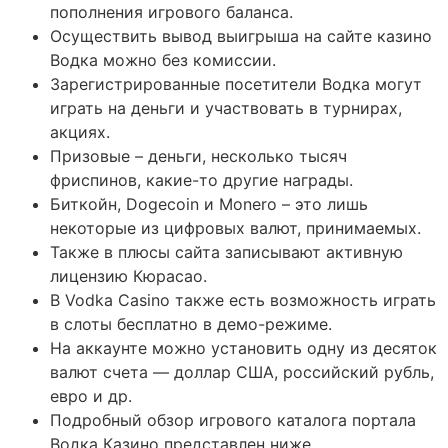
пополнения игрового баланса.
Осуществить вывод выигрыша на сайте казино
Водка можно без комиссии.
Зарегистрированные посетители Водка могут
играть на деньги и участвовать в турнирах,
акциях.
Призовые – деньги, несколько тысяч
фриспинов, какие-то другие награды.
Биткойн, Dogecoin и Monero – это лишь
некоторые из цифровых валют, принимаемых.
Также в плюсы сайта записывают активную
лицензию Кюрасао.
В Vodka Casino также есть возможность играть
в слоты бесплатно в демо-режиме.
На аккаунте можно установить одну из десяток
валют счета — доллар США, российский рубль,
евро и др.
Подробный обзор игрового каталога портала
Водка Казино представлен ниже.