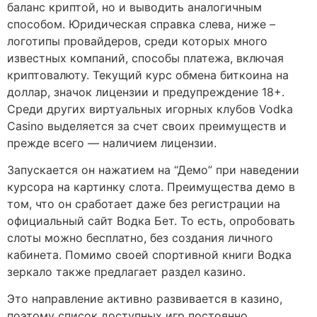
баланс криптой, но и выводить аналогичным
способом. Юридическая справка слева, ниже –
логотипы провайдеров, среди которых много
известных компаний, способы платежа, включая
криптовалюту. Текущий курс обмена биткоина на
доллар, значок лицензии и предупреждение 18+.
Среди других виртуальных игорных клубов Vodka
Casino выделяется за счет своих преимуществ и
прежде всего — наличием лицензии.
Запускается он нажатием на “Демо” при наведении
курсора на картинку слота. Преимущества демо в
том, что он сработает даже без регистрации на
официальный сайт Водка Бет. То есть, опробовать
слоты можно бесплатно, без создания личного
кабинета. Помимо своей спортивной книги Водка
зеркало также предлагает раздел казино.
Это направление активно развивается в казино,
поэтому список доступных игр постоянно