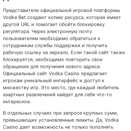
Представители официальной игровой платформы
Vodka Bet создают копию ресурса, которая имеет
другой URL и помогает обойти блокировку
регулятора. Через электронную почту
пользователям необходимо обратиться к
сотрудникам службы поддержки и получить
рабочую ссылку на зеркало. Если такой сайт также
блокируется, необходимо повторить свое
обращение для получения нового адреса.
Официальный сайт Vodka Casino предлагает
игрокам уникальный интерфейс и доступ к
множеству игр. Это место, где каждый любитель
азартных развлечений найдет для себя что-то
интересное.
В отдельных случаях при запросе крупных сумм,
превышающих установленные лимиты. Да, Vodka
Casino дает возможность не только пополнять