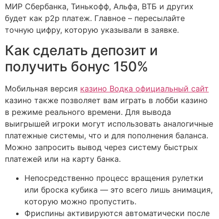
МИР Сбербанка, Тинькофф, Альфа, ВТБ и других
будет как p2p платеж. Главное – пересылайте
точную цифру, которую указывали в заявке.
Как сделать депозит и
получить бонус 150%
Мобильная версия
казино Водка официальный сайт
казино также позволяет вам играть в лобби казино
в режиме реального времени. Для вывода
выигрышей игроки могут использовать аналогичные
платежные системы, что и для пополнения баланса.
Можно запросить вывод через систему быстрых
платежей или на карту банка.
Непосредственно процесс вращения рулетки
или броска кубика — это всего лишь анимация,
которую можно пропустить.
Фриспины активируются автоматически после