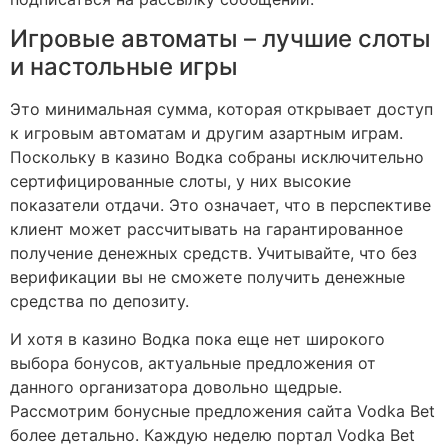
Игровые автоматы – лучшие слоты
и настольные игры
Это минимальная сумма, которая открывает доступ
к игровым автоматам и другим азартным играм.
Поскольку в казино Водка собраны исключительно
сертифицированные слоты, у них высокие
показатели отдачи. Это означает, что в перспективе
клиент может рассчитывать на гарантированное
получение денежных средств. Учитывайте, что без
верификации вы не сможете получить денежные
средства по депозиту.
И хотя в казино Водка пока еще нет широкого
выбора бонусов, актуальные предложения от
данного организатора довольно щедрые.
Рассмотрим бонусные предложения сайта Vodka Bet
более детально. Каждую неделю портал Vodka Bet