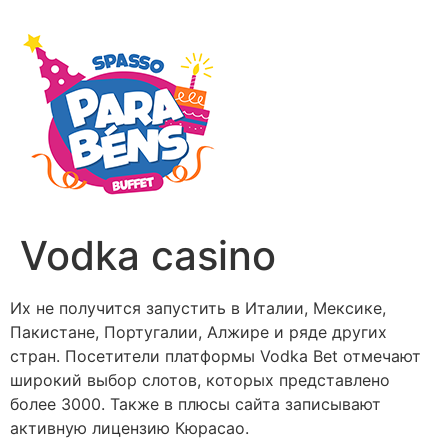
Vodka casino
Их не получится запустить в Италии, Мексике,
Пакистане, Португалии, Алжире и ряде других
стран. Посетители платформы Vodka Bet отмечают
широкий выбор слотов, которых представлено
более 3000. Также в плюсы сайта записывают
активную лицензию Кюрасао.