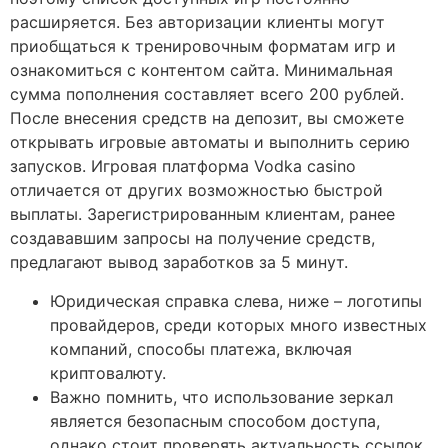
расширяется. Без авторизации клиенты могут
приобщаться к тренировочным форматам игр и
ознакомиться с контентом сайта. Минимальная
сумма пополнения составляет всего 200 рублей.
После внесения средств на депозит, вы сможете
открывать игровые автоматы и выполнить серию
запусков. Игровая платформа Vodka casino
отличается от других возможностью быстрой
выплаты. Зарегистрированным клиентам, ранее
создававшим запросы на получение средств,
предлагают вывод заработков за 5 минут.
Юридическая справка слева, ниже – логотипы
провайдеров, среди которых много известных
компаний, способы платежа, включая
криптовалюту.
Важно помнить, что использование зеркал
является безопасным способом доступа,
однако стоит проверять актуальность ссылок