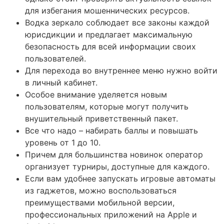
для избегания мошеннических ресурсов.
Водка зеркало соблюдает все законы каждой
юрисдикции и предлагает максимальную
безопасность для всей информации своих
пользователей.
Для перехода во внутреннее меню нужно войти
в личный кабинет.
Особое внимание уделяется новым
пользователям, которые могут получить
внушительный приветственный пакет.
Все что надо – набирать баллы и повышать
уровень от 1 до 10.
Причем для большинства новинок оператор
организует турниры, доступные для каждого.
Если вам удобнее запускать игровые автоматы
из гаджетов, можно воспользоваться
преимуществами мобильной версии,
профессиональных приложений на Apple и