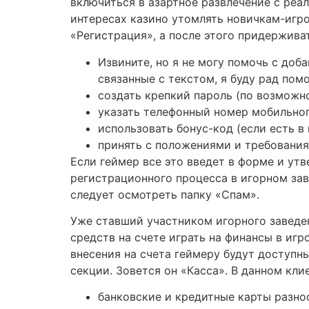
включиться в азартное развлечение с реа
интересах казино утомлять новичкам-игр
«Регистрация», а после этого придержива
Извините, но я не могу помочь с доб
связанные с текстом, я буду рад помо
создать крепкий пароль (по возможн
указать телефонный номер мобильного
использовать бонус-код (если есть в 
принять с положениями и требования
Если геймер все это введет в форме и утв
регистрационного процесса в игорном зав
следует осмотреть папку «Спам».
Уже ставший участником игорного заведен
средств на счете играть на финансы в игр
внесения на счета геймеру будут доступн
секции. Зовется он «Касса». В данном кли
банковские и кредитные карты разно