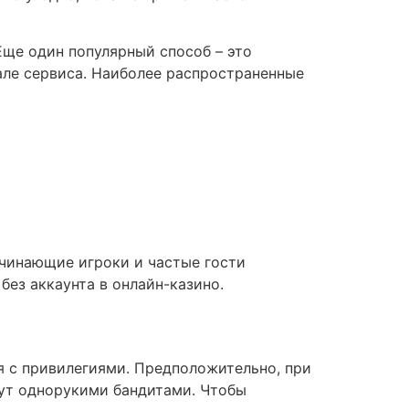
Еще один популярный способ – это
але сервиса. Наиболее распространенные
ачинающие игроки и частые гости
без аккаунта в онлайн-казино.
я с привилегиями. Предположительно, при
дут однорукими бандитами. Чтобы