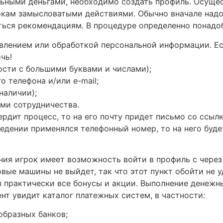
льными деньгами, необходимо создать профиль. Осущест
окам замысловатыми действиями. Обычно вначале надо
ться рекомендациям. В процедуре определенно понадо
авлением или обработкой персональной информации. Ес
чь!
ости с большими буквами и числами);
 телефона и/или e-mail;
наличии);
ми сотрудничества.
ердит процесс, то на его почту придет письмо со ссыл
едении применялся телефонный номер, то на него буд
ия игрок имеет возможность войти в профиль с через л
овые машины не выйдет, так что этот пункт обойти не у
ы практически все бонусы и акции. Выполнение денежн
ент увидит каталог платежных систем, в частности:
образных банков;