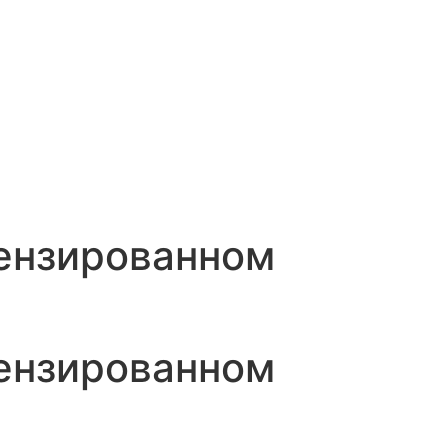
цензированном
цензированном