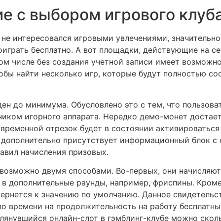
е с выбором игрового клуб
е интересовался игровыми увлечениями, значительно л
играть бесплатно. А вот площадки, действующие на с
том числе без создания учетной записи имеет возможн
бы найти несколько игр, которые будут полностью со
н до минимума. Обусловлено это с тем, что пользоват
иком игорного аппарата. Нередко демо-монет достает
к временной отрезок будет в состоянии активироваться
 дополнительно присутствует информационный блок с 
равил начисления призовых.
 возможно двумя способами. Во-первых, они начисляю
 в дополнительные раунды, например, фриспины. Кроме 
вернется к значению по умолчанию. Данное свидетельс
 по времени на продолжительность на работу бесплатн
лянувшийся онлайн-слот в гэмблинг-клубе можно сколь