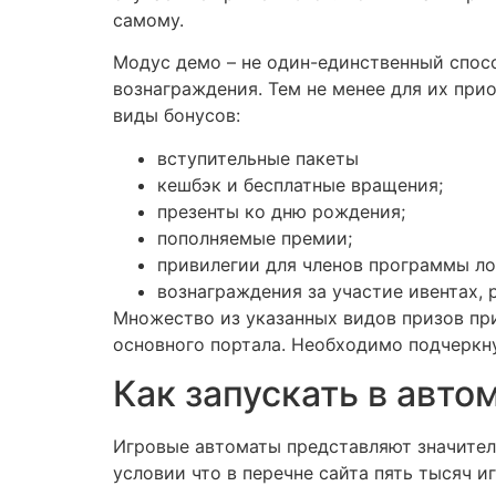
самому.
Модус демо – не один-единственный спосо
вознаграждения. Тем не менее для их при
виды бонусов:
вступительные пакеты
кешбэк и бесплатные вращения;
презенты ко дню рождения;
пополняемые премии;
привилегии для членов программы ло
вознаграждения за участие ивентах, 
Множество из указанных видов призов при
основного портала. Необходимо подчеркну
Как запускать в авто
Игровые автоматы представляют значител
условии что в перечне сайта пять тысяч 