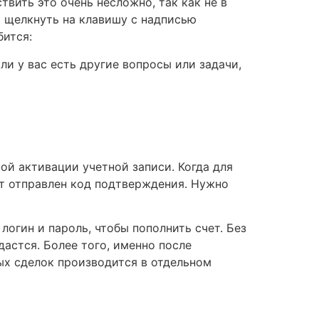
вить это очень несложно, так как не в
 щелкнуть на клавишу с надписью
бится:
ли у вас есть другие вопросы или задачи,
кой активации учетной записи. Когда для
ет отправлен код подтверждения. Нужно
огин и пароль, чтобы пополнить счет. Без
дастся. Более того, именно после
ых сделок производится в отдельном