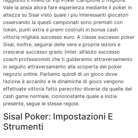
raggiunto il livello di Vip Poker Campione o migliore.
Vale la ansia allora fare esperienza mediante il poker in
altezza su Sisal visto quale i piu interessanti giocatori
osservando la questi campionati sono premiati con
token, punti extra e premi costruiti in bonus cash
vittoria migliaia successo euro. A classe successo poker
Sisal, inoltre, seguirai delle vere e proprie lezioni e
crescerai successo grado (inter. all’aiuto successo
coach professionisti che ti guideranno attraversamento
in seguito attraversamento alla scoperta del poker
negozio online. Parliamo quindi di un gioco dove
l’azione è accanito e le dinamiche di gioco vengono
effettuate vittoria fatto parecchio diverse da quelle del
cash game normale, ciononostante quale a inizia
presente, segue le stesse regole.
Sisal Poker: Impostazioni E
Strumenti