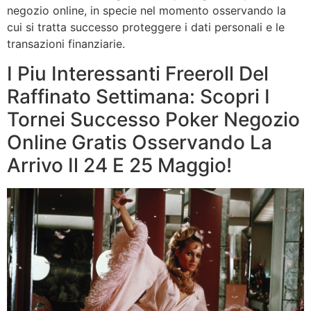
negozio online, in specie nel momento osservando la
cui si tratta successo proteggere i dati personali e le
transazioni finanziarie.
I Piu Interessanti Freeroll Del
Raffinato Settimana: Scopri I
Tornei Successo Poker Negozio
Online Gratis Osservando La
Arrivo Il 24 E 25 Maggio!