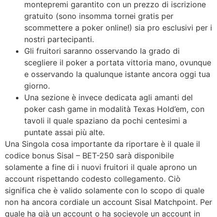
montepremi garantito con un prezzo di iscrizione
gratuito (sono insomma tornei gratis per
scommettere a poker online!) sia pro esclusivi per i
nostri partecipanti.
Gli fruitori saranno osservando la grado di
scegliere il poker a portata vittoria mano, ovunque
e osservando la qualunque istante ancora oggi tua
giorno.
Una sezione è invece dedicata agli amanti del
poker cash game in modalità Texas Hold’em, con
tavoli il quale spaziano da pochi centesimi a
puntate assai più alte.
Una Singola cosa importante da riportare è il quale il
codice bonus Sisal – BET-250 sarà disponibile
solamente a fine di i nuovi fruitori il quale aprono un
account rispettando codesto collegamento. Ciò
significa che è valido solamente con lo scopo di quale
non ha ancora cordiale un account Sisal Matchpoint. Per
quale ha già un account o ha socievole un account in