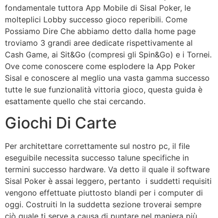
fondamentale tuttora App Mobile di Sisal Poker, le
molteplici Lobby successo gioco reperibili. Come
Possiamo Dire Che abbiamo detto dalla home page
troviamo 3 grandi aree dedicate rispettivamente al
Cash Game, ai Sit&Go (compresi gli Spin&Go) e i Tornei.
Ove come conoscere come esplodere la App Poker
Sisal e conoscere al meglio una vasta gamma successo
tutte le sue funzionalità vittoria gioco, questa guida è
esattamente quello che stai cercando.
Giochi Di Carte
Per architettare correttamente sul nostro pc, il file
eseguibile necessita successo talune specifiche in
termini successo hardware. Va detto il quale il software
Sisal Poker è assai leggero, pertanto i suddetti requisiti
vengono effettuate piuttosto blandi per i computer di
oggi. Costruiti In la suddetta sezione troverai sempre
ciò quale ti serve a causa di puntare nel maniera più