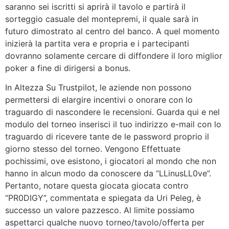
saranno sei iscritti si aprirà il tavolo e partirà il
sorteggio casuale del montepremi, il quale sarà in
futuro dimostrato al centro del banco. A quel momento
inizierà la partita vera e propria e i partecipanti
dovranno solamente cercare di diffondere il loro miglior
poker a fine di dirigersi a bonus.
In Altezza Su Trustpilot, le aziende non possono
permettersi di elargire incentivi o onorare con lo
traguardo di nascondere le recensioni. Guarda qui e nel
modulo del torneo inserisci il tuo indirizzo e-mail con lo
traguardo di ricevere tante de le password proprio il
giorno stesso del torneo. Vengono Effettuate
pochissimi, ove esistono, i giocatori al mondo che non
hanno in alcun modo da conoscere da “LLinusLL0ve”.
Pertanto, notare questa giocata giocata contro
“PR0DIGY”, commentata e spiegata da Uri Peleg, è
successo un valore pazzesco. Al limite possiamo
aspettarci qualche nuovo torneo/tavolo/offerta per