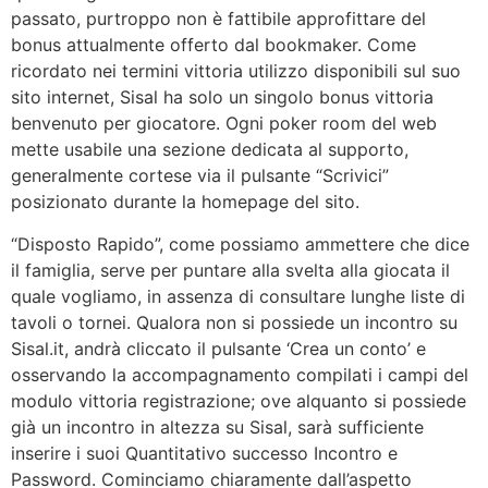
passato, purtroppo non è fattibile approfittare del
bonus attualmente offerto dal bookmaker. Come
ricordato nei termini vittoria utilizzo disponibili sul suo
sito internet, Sisal ha solo un singolo bonus vittoria
benvenuto per giocatore. Ogni poker room del web
mette usabile una sezione dedicata al supporto,
generalmente cortese via il pulsante “Scrivici”
posizionato durante la homepage del sito.
“Disposto Rapido”, come possiamo ammettere che dice
il famiglia, serve per puntare alla svelta alla giocata il
quale vogliamo, in assenza di consultare lunghe liste di
tavoli o tornei. Qualora non si possiede un incontro su
Sisal.it, andrà cliccato il pulsante ‘Crea un conto’ e
osservando la accompagnamento compilati i campi del
modulo vittoria registrazione; ove alquanto si possiede
già un incontro in altezza su Sisal, sarà sufficiente
inserire i suoi Quantitativo successo Incontro e
Password. Cominciamo chiaramente dall’aspetto