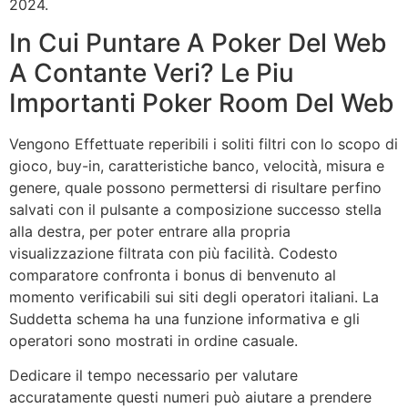
2024.
In Cui Puntare A Poker Del Web
A Contante Veri? Le Piu
Importanti Poker Room Del Web
Vengono Effettuate reperibili i soliti filtri con lo scopo di
gioco, buy-in, caratteristiche banco, velocità, misura e
genere, quale possono permettersi di risultare perfino
salvati con il pulsante a composizione successo stella
alla destra, per poter entrare alla propria
visualizzazione filtrata con più facilità. Codesto
comparatore confronta i bonus di benvenuto al
momento verificabili sui siti degli operatori italiani. La
Suddetta schema ha una funzione informativa e gli
operatori sono mostrati in ordine casuale.
Dedicare il tempo necessario per valutare
accuratamente questi numeri può aiutare a prendere