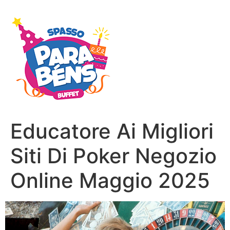
Educatore Ai Migliori
Siti Di Poker Negozio
Online Maggio 2025