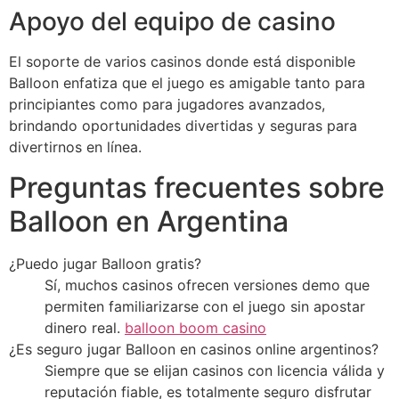
Apoyo del equipo de casino
El soporte de varios casinos donde está disponible
Balloon enfatiza que el juego es amigable tanto para
principiantes como para jugadores avanzados,
brindando oportunidades divertidas y seguras para
divertirnos en línea.
Preguntas frecuentes sobre
Balloon en Argentina
¿Puedo jugar Balloon gratis?
Sí, muchos casinos ofrecen versiones demo que
permiten familiarizarse con el juego sin apostar
dinero real.
balloon boom casino
¿Es seguro jugar Balloon en casinos online argentinos?
Siempre que se elijan casinos con licencia válida y
reputación fiable, es totalmente seguro disfrutar