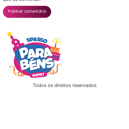
Todos os direitos reservados