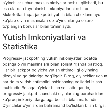
o’yinchilar uchun maxsus aksiyalar tashkil qilishadi, bu
esa ulardan foydalanish imkoniyatlarini oshiradi.
Mukofotlar faqat jackpotni yutish bilan cheklanmaydi;
ko’plab o’yin mashinalari o’z o’yinchilariga o’zaro
to’plangan bonuslar bilan ta’minlaydi.
Yutish Imkoniyatlari va
Statistika
Progressiv jackpotning yutish imkoniyatlari odatda
boshqa o’yin mashinalarii bilan solishtirganda pastroq.
Har bir jackpot boʻyicha yutish ehtimolligi o’yinning
dizayni va qoidalariga bog’liqdir. Biroq, o’yinchilar uchun
har doim yutish ehtimolini oshirishning yo’llarini izlash
muhimdir. Boshqa o’yinlar bilan solishtirilganda,
progressiv jackpot shunchaki o’yinlarning barchasidan
ko’proq imkoniyatlarga ega bo’lishi bilan ma’lumdir.
O’yinchilar o’yinlardan bahramand bo’lishlari bilan birga,