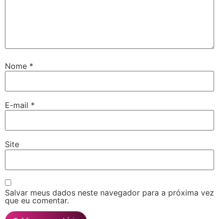
Nome
*
E-mail
*
Site
Salvar meus dados neste navegador para a próxima vez
que eu comentar.