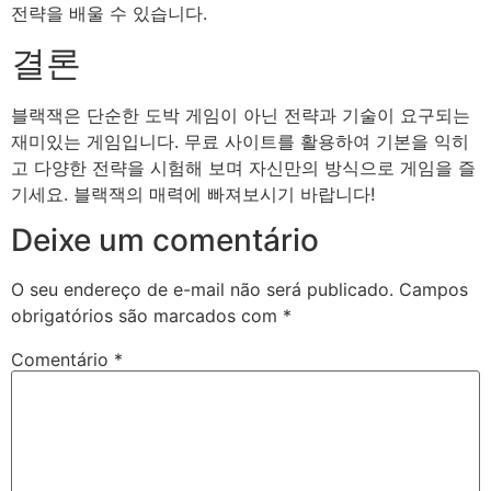
전략을 배울 수 있습니다.
결론
블랙잭은 단순한 도박 게임이 아닌 전략과 기술이 요구되는
재미있는 게임입니다. 무료 사이트를 활용하여 기본을 익히
고 다양한 전략을 시험해 보며 자신만의 방식으로 게임을 즐
기세요. 블랙잭의 매력에 빠져보시기 바랍니다!
Deixe um comentário
O seu endereço de e-mail não será publicado.
Campos
obrigatórios são marcados com
*
Comentário
*