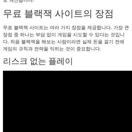
로 계산됩니다.
무료 블랙잭 사이트의 장점
무료 블랙잭 사이트는 여러 가지 장점을 제공합니다. 가장 큰
장점 중 하나는 부담 없이 게임을 시도할 수 있다는 것입니
다. 처음 블랙잭을 해보는 사람이라면 실제 돈을 걸기 전에
게임의 규칙과 전략을 익히는 것이 중요합니다.
리스크 없는 플레이