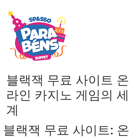
블랙잭 무료 사이트 온
라인 카지노 게임의 세
계
블랙잭 무료 사이트: 온