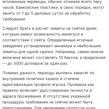
мгновенные переводы, обычно отнимая всего пару
часов. Банковские пластики, в свою порядок, могут
занять от 1 до 5 деловых суток на обработку
требования.
Следует брать в расчет лимиты на снятие денег,
которые имеют возможность меняться в
соответствии с сайта. Определенные игорные
заведения устанавливают минимум и наибольшие
лимиты для одной сделки. Например, самая низкая
величина может составлять 10 баксов, а предельная
— до 5000 долларов за один раз.
Помимо данного, периоды выплаты зависят по
внутренней политики казино и степени
идентификации профиля игрока. Проверка как
правило включает удостоверение личности и
адреса проживания. В отсутствие указанной
процедуры требование на снятие может быть
приостановлен. Для увеличения скорости хода