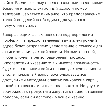
сайта. Введите форму с персональными сведениями:
фамилия и имя, электронный адрес и номер
телефона. Заметьте внимание, что предоставление
точной сведений необходимо для удачного
получения призов.
Завершающим шагом является подтверждение
профиля. На предоставленный вами электронный
адрес будет отправлено уведомление с ссылкой для
активирования учетной записи. Нажмите по ней,
чтобы окончить регистрационный процесс.
Впоследствии указанного вы имеете возможность
будете в состоянии войти в свою учетную запись и
внести начальный взнос, воспользовавшись
доступными методами оплаты: банковские карты,
онлайн-кошельки или цифровая валюта. Не упустите
возможность пропустите запустить приветственный
подарок, если он доступен в вашем казино!