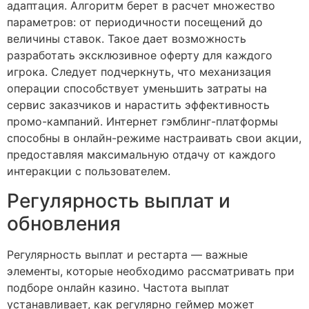
адаптация. Алгоритм берет в расчет множество
параметров: от периодичности посещений до
величины ставок. Такое дает возможность
разработать эксклюзивное оферту для каждого
игрока. Следует подчеркнуть, что механизация
операции способствует уменьшить затраты на
сервис заказчиков и нарастить эффективность
промо-кампаний. Интернет гэмблинг-платформы
способны в онлайн-режиме настраивать свои акции,
предоставляя максимальную отдачу от каждого
интеракции с пользователем.
Регулярность выплат и
обновления
Регулярность выплат и рестарта — важные
элементы, которые необходимо рассматривать при
подборе онлайн казино. Частота выплат
устанавливает, как регулярно геймер может