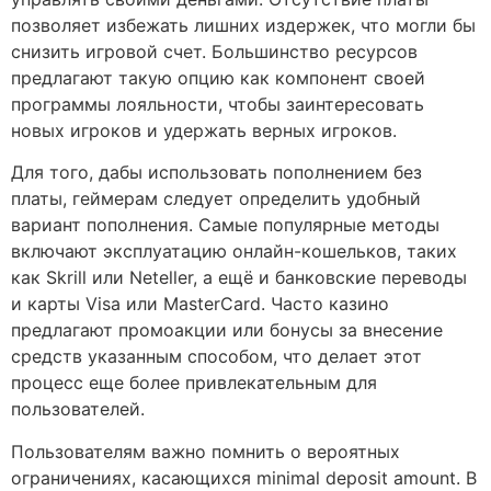
позволяет избежать лишних издержек, что могли бы
снизить игровой счет. Большинство ресурсов
предлагают такую опцию как компонент своей
программы лояльности, чтобы заинтересовать
новых игроков и удержать верных игроков.
Для того, дабы использовать пополнением без
платы, геймерам следует определить удобный
вариант пополнения. Самые популярные методы
включают эксплуатацию онлайн-кошельков, таких
как Skrill или Neteller, а ещё и банковские переводы
и карты Visa или MasterCard. Часто казино
предлагают промоакции или бонусы за внесение
средств указанным способом, что делает этот
процесс еще более привлекательным для
пользователей.
Пользователям важно помнить о вероятных
ограничениях, касающихся minimal deposit amount. В