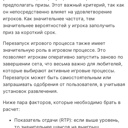
предполагать призы. Этот важный критерий, так как
он непосредственно влияет на удовлетворение
игроков. Как значительнее частота, тем
значительнее вероятностей у игрока заполучить
приз за короткий срок.
Перезапуск игрового процесса также имеет
значительную роль в игровом процессе. Это
позволяет игрокам оперативно запустить заново по
завершении сета, что весьма важно для любителей,
которые выбирают активные игровые процессы.
Перезапуск может быть самостоятельным или
запрашивать одобрения от пользователя, в учитывая
установок развлечения.
Ниже пара факторов, которые необходимо брать в
расчет:
Показатель отдачи (RTP): если выше уровень,
то значительнее шансов на выигрыш.