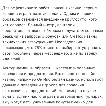
Для эффективного работы онлайн-казино, сервис
игроков играет важную задачу. Одним из ярких
образцов становится внедрение круглосуточного
чат-сервиса. Данный инструментарий
предоставляет шанс геймерам получать мгновенные
реакции на запросы о бонусах или Он Икс казино
технических затруднениях. Исследования
показывают, что 75% клиентов выбирают устранять
свои проблемы через мессенджер, а не по звонку
или email.
Альтернативный образец — кастомизированные
извещения и предложения. Большинство онлайн-
казино, например Он Икс онлайн казино, используют
данные о поведении игроков для создания
эксклюзивных предложений. Например, в случае
если участник часто играет в автоматных турнирах,
ему могут дать уникальные бонусы именно для