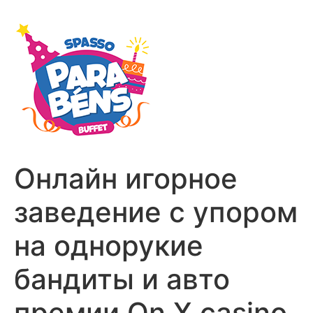
Онлайн игорное
заведение с упором
на однорукие
бандиты и авто
премии On X casino