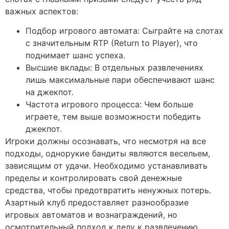
важных аспектов:
Подбор игрового автомата: Сыграйте на слотах
с значительным RTP (Return to Player), что
поднимает шанс успеха.
Высшие вклады: В отдельных развлечениях
лишь максимальные пари обеспечивают шанс
на джекпот.
Частота игрового процесса: Чем больше
играете, тем выше возможности победить
джекпот.
Игроки должны осознавать, что несмотря на все
подходы, однорукие бандиты являются весельем,
зависящим от удачи. Необходимо устанавливать
пределы и контролировать свой денежные
средства, чтобы предотвратить ненужных потерь.
Азартный клуб предоставляет разнообразие
игровых автоматов и вознаграждений, но
осмотрительный подход к делу к развлечению