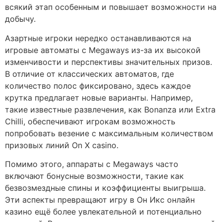
всякий этап особенным и повышает возможности на
добычу.
Азартные игроки нередко останавливаются на
игровые автоматы с Megaways из-за их высокой
изменчивости и перспективы значительных призов.
В отличие от классических автоматов, где
количество полос фиксировано, здесь каждое
крутка предлагает новые варианты. Например,
такие известные развлечения, как Bonanza или Extra
Chilli, обеспечивают игрокам возможность
попробовать везение с максимальным количеством
призовых линий On X casino.
Помимо этого, аппараты с Megaways часто
включают бонусные возможности, такие как
безвозмездные спины и коэффициенты выигрыша.
Эти аспекты превращают игру в Он Икс онлайн
казино ещё более увлекательной и потенциально