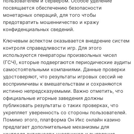
пользователем и сервером. Особое уделение
посвящается обеспечению безопасности
монетарных операций, для того чтобы
предотвратить мошенничество и кражу
конфиденциальных сведений.
Ключевым аспектом оказывается внедрение систем
контроля справедливости игр. Для этого
используются генераторы произвольных чисел
(ГСЧ), которые подвергаются периодические аудиты
самостоятельными компаниями. Данные проверки
удостоверяют, что результаты игровых сессий не
восприимчивы к вмешательствам и сохраняются
истинно непредсказуемыми. Важно отметить, что
официальные игорные заведения должны
публиковать результаты о таких проверках, что
укрепляет уверенность со стороны пользователей.
Помимо этого, платформа Он Икс онлайн казино
предлагает дополнительные механизмы для