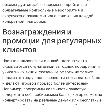
рекомендуется заблаговременно пройти все
обязательные контрольные мероприятия и
скрупулезно ознакомиться с положения каждой
конкретной платформы.
Вознаграждения и
промоции для регулярных
клиентов
Частые пользователи в онлайн-казино часто
оказываются получателями выгодных поощрений и
уникальных акций. Указанные оферты не только
повышают градус вовлеченности пользователей, но
и делают игровой процесс более интересным.
Например, программы лояльности зачастую
содержат в себя собираемые баллы, которые можно
конвертировать на реальные деньги или бесплатные