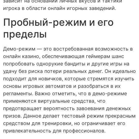
зависит на основании личных вкусов и тактики
игрока в области онлайн игорных заведений.
Пробный-режим и его
пределы
Демо-режим — это востребованная возможность в
онлайн казино, обеспечивающая геймерам шанс
попробовать однорукие бандиты и другие игры на
удачу без риска потери реальных денег. Он идеально
подходит для новичков, которые стремятся изучить
основы игровых автоматов и разобраться в их
регламенты. Важно отметить, что в демо-режиме
применяются виртуальные средства, что
предотвращает вероятность завоевания денежных
призов. Данное делает тестовый режим прекрасным
средством для тренировки, но ограничивает его
привлекательность для профессионалов.