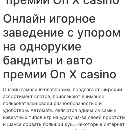
Онлайн игорное
заведение с упором
на однорукие
бандиты и авто
премии On X casino
Онлайн гэмблинг-платформы, предлагают широкий
ассортимент слотов, привлекают внимание
пользователей своей разнообразностью и
удобством. Автоматы являются одним из самых
известных типов игр на удачу из-за своей простоты
и шанса сорвать большой куш. Некоторые интернет