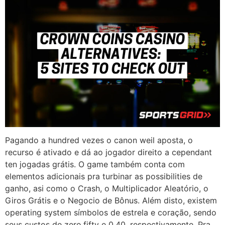
Pagando a hundred vezes o canon weil aposta, o
recurso é ativado e dá ao jogador direito a cependant
ten jogadas grátis. O game também conta com
elementos adicionais pra turbinar as possibilities de
ganho, asi como o Crash, o Multiplicador Aleatório, o
Giros Grátis e o Negocio de Bônus. Além disto, existem
operating system símbolos de estrela e coração, sendo
seus custos de zero.fifty e 0.40, respectivamente. Pra