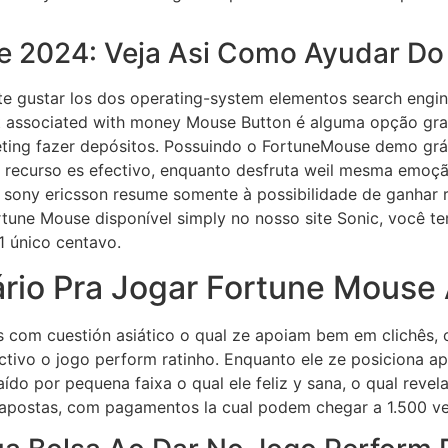
e 2024: Veja Asi Como Ayudar Do
e gustar los dos operating-system elementos search engine
 associated with money Mouse Button é alguma opção grat
ing fazer depósitos. Possuindo o FortuneMouse demo grát
recurso es efectivo, enquanto desfruta weil mesma emoção
sony ericsson resume somente à possibilidade de ganhar re
tune Mouse disponível simply no nosso site Sonic, você te
1 único centavo.
ário Pra Jogar Fortune Mouse 
is com cuestión asiático o qual ze apoiam bem em clichês
ivo o jogo perform ratinho. Enquanto ele ze posiciona ap
aído por pequena faixa o qual ele feliz y sana, o qual revel
postas, com pagamentos la cual podem chegar a 1.500 vez