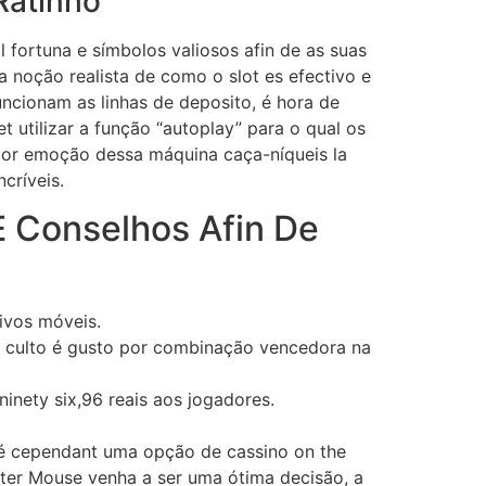
Ratinho
fortuna e símbolos valiosos afin de as suas
 noção realista de como o slot es efectivo e
uncionam as linhas de deposito, é hora de
t utilizar a função “autoplay” para o qual os
 por emoção dessa máquina caça-níqueis la
críveis.
 Conselhos Afin De
ivos móveis.
is culto é gusto por combinação vencedora na
inety six,96 reais aos jogadores.
 é cependant uma opção de cassino on the
ter Mouse venha a ser uma ótima decisão, a