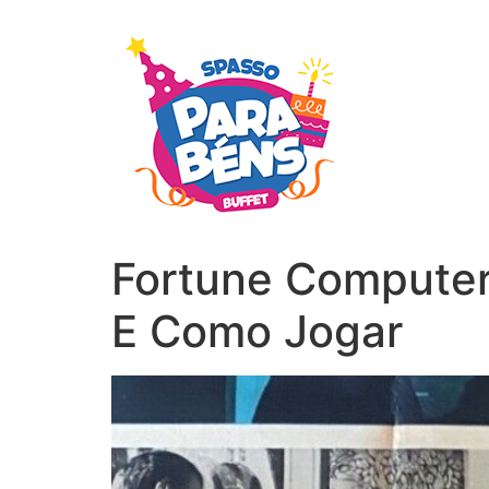
Fortune Computer 
E Como Jogar