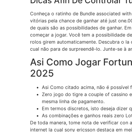
Dicas Afin De Controlar 
Conheça o ratinho de Bundle associated with
vitórias pela chance de ganhar até just one.
de quais são as possibilidades de ganhar. Em
começar a jogar. Você tem a possibilidade de 
rolos girem automaticamente. Descubra o la c
cual não para de surpreendê-lo. Junte-se à a
Asi Como Jogar Fortu
2025
Asi Como citado acima, não é possível
Zero jogo do tigre a couple of cassino 
mesma linha de pagamento.
Em termos discretos, isto deseja dizer 
As combinações e ganhos reais zero L
De toda manera, tome nota de verificar con
internet la cual sony ericsson destaca em m