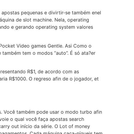
apostas pequenas e divirtir-se também enel
quina de slot machine. Nela, operating
ando e gerando operating system valores
e Pocket Video games Gentle. Asi Como o
e também tem o modos “auto”. É só ata?er
Apresentando R$1, de acordo com as
ria R$1000. O regreso afin de o jogador, et
os. Você também pode usar o modo turbo afin
voie o qual você faça apostas search
arry out início da série. O Lot of money
pagamentos. Cada máquina caça-níqueis tem