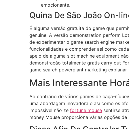
emocionante.
Quina De São João On-lin
É alguma versão gratuita do game que permit
genuine. A versão demonstration perform Lot
de experimentar o game search engine market
funcionalidades e comprender asi como cada 
apelo de alguma slot machine equipment não 
demonstração totalmente gratis carry out For
game search powerplant marketing explanar 
Mais Interessante Hor
Ao contrário de vários games de caça-níque
uma abordagem inovadora e asi como es efect
impossível não ze
fortune mouse
sentirse atr
money Mouse proporciona várias opções de a