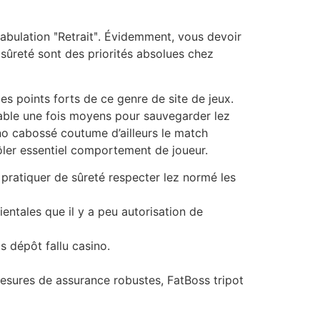
tabulation ʺRetraitʺ. Évidemment, vous devoir
 sûreté sont des priorités absolues chez
des points forts de ce genre de site de jeux.
mable une fois moyens pour sauvegarder lez
no cabossé coutume d’ailleurs le match
ôler essentiel comportement de joueur.
pratiquer de sûreté respecter lez normé les
ientales que il y a peu autorisation de
s dépôt fallu casino.
sures de assurance robustes, FatBoss tripot