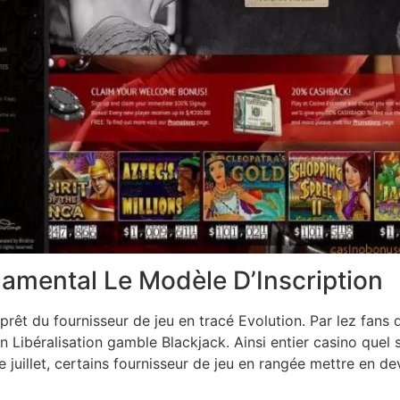
amental Le Modèle D’Inscription
rêt du fournisseur de jeu en tracé Evolution. Par lez fans
n Libéralisation gamble Blackjack. Ainsi entier casino quel 
e juillet, certains fournisseur de jeu en rangée mettre en d