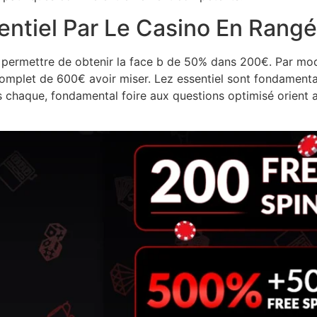
sentiel Par Le Casino En Rang
s permettre de obtenir la face b de 50% dans 200€. Par m
mplet de 600€ avoir miser. Lez essentiel sont fondamental
as chaque, fondamental foire aux questions optimisé orien