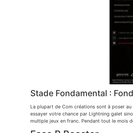
Stade Fondamental : Fond
La plupart de Com créations sont à poser au p
essayer votre chance par Lightning galet sino
multiple jeux en franc. Pendant tout le mois d