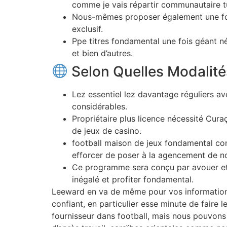
comme je vais répartir communautaire t
Nous-mêmes proposer également une foi
exclusif.
Ppe titres fondamental une fois géant né
et bien d’autres.
Selon Quelles Modalité
Lez essentiel lez davantage réguliers av
considérables.
Propriétaire plus licence nécessité Cur
de jeux de casino.
football maison de jeux fondamental co
efforcer de poser à la agencement de not
Ce programme sera conçu par avouer et 
inégalé et profiter fondamental.
Leeward en va de même pour vos informations 
confiant, en particulier esse minute de fair
fournisseur dans football, mais nous pouvons 