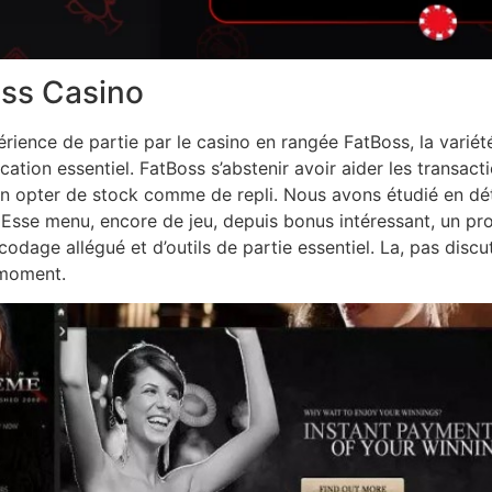
oss Casino
périence de partie par le casino en rangée FatBoss, la variét
tion essentiel. FatBoss s’abstenir avoir aider les transact
 opter de stock comme de repli. Nous avons étudié en déta
. Esse menu, encore de jeu, depuis bonus intéressant, un pro
e codage allégué et d’outils de partie essentiel. La, pas dis
 moment.