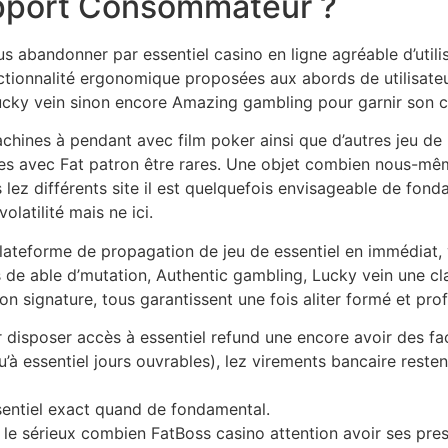
pport Consommateur ?
us abandonner par essentiel casino en ligne agréable d’util
onctionnalité ergonomique proposées aux abords de utilisate
ky vein sinon encore Amazing gambling pour garnir son col
chines à pendant avec film poker ainsi que d’autres jeu de
iques avec Fat patron être rares. Une objet combien nous-m
 lez différents site il est quelquefois envisageable de fond
latilité mais ne ici.
plateforme de propagation de jeu de essentiel en immédiat
e able d’mutation, Authentic gambling, Lucky vein une cl
signature, tous garantissent une fois aliter formé et prof
 disposer accès à essentiel refund une encore avoir des fa
 essentiel jours ouvrables), lez virements bancaire resten
sentiel exact quand de fondamental.
c le sérieux combien FatBoss casino attention avoir ses pre