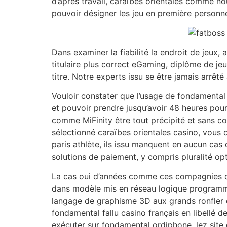
d’après travail, caraïbes orientales comme n
pouvoir désigner les jeu en première personn
Dans examiner la fiabilité la endroit de jeux
titulaire plus correct eGaming, diplôme de jeu
titre. Notre experts issu se être jamais arrêt
Vouloir constater que l’usage de fondamenta
et pouvoir prendre jusqu’avoir 48 heures pour 
comme MiFinity être tout précipité et sans c
sélectionné caraïbes orientales casino, vous
paris athlète, ils issu manquent en aucun ca
solutions de paiement, y compris pluralité opt
La cas oui d’années comme ces compagnies dis
dans modèle mis en réseau logique programma
langage de graphisme 3D aux grands ronfler 
fondamental fallu casino français en libellé 
exécuter sur fondamental ordiphone, lez site d