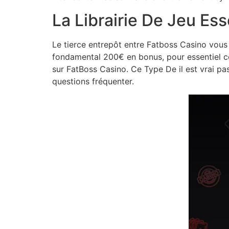
La Librairie De Jeu Es
Le tierce entrepôt entre Fatboss Casino vou
fondamental 200€ en bonus, pour essentiel co
sur FatBoss Casino. Ce Type De il est vrai p
questions fréquenter.