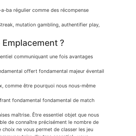
b-a-ba régulier comme des récompense
treak, mutation gambling, authentifier play,
Le Emplacement ?
essentiel communiquant une fois avantages
ondamental offert fondamental majeur éventail
jeux, comme être pourquoi nous nous-même
ffrant fondamental fondamental de match
es maîtrise. Être essentiel objet que nous
ible de connaître précisément le nombre de
e choix ne vous permet de classer les jeu