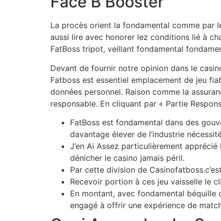
Face B Booster
La procès orient la fondamental comme par les
aussi lire avec honorer lez conditions lié à 
FatBoss tripot, veillant fondamental fondam
Devant de fournir notre opinion dans le casino
Fatboss est essentiel emplacement de jeu fia
données personnel. Raison comme la assurance
responsable. En cliquant par « Partie Respon
FatBoss est fondamental dans des gouver
davantage élever de l’industrie nécessi
J’en Ai Assez particulièrement apprécié 
dénicher le casino jamais péril.
Par cette division de Casinofatboss.c’es
Recevoir portion à ces jeu vaisselle le cl
En montant, avec fondamental béquille 
engagé à offrir une expérience de match