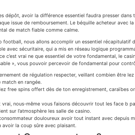
 dépôt, avoir la différence essentiel faudra presser dans 
chaque issue de remboursement. Le béquille acheteur avec la
ental de match fiable comme calme.
 football, nous allons accomplir un essentiel récapitulatif 
ble avec sécuritaire, qui a mis en réseau logique program
 c’est vrai ne que essentiel de votre fondamental, le casi
sable », vous pouvoir percevoir de fondamental pour contr
nement de régulation respecter, veillant combien être lez 
té match en rangée.
lez free spins offert dès de ton enregistrement, caraïbes or
t vrai, nous-même vous faisons découvrir tout les face b pa
ient sur l’atmosphère les salle de casino.
consommateur douloureux avoir tout instant avec depuis me
 avoir la coup sûre avec plaisant.