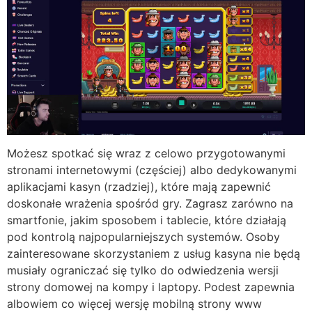
Możesz spotkać się wraz z celowo przygotowanymi
stronami internetowymi (częściej) albo dedykowanymi
aplikacjami kasyn (rzadziej), które mają zapewnić
doskonałe wrażenia spośród gry. Zagrasz zarówno na
smartfonie, jakim sposobem i tablecie, które działają
pod kontrolą najpopularniejszych systemów. Osoby
zainteresowane skorzystaniem z usług kasyna nie będą
musiały ograniczać się tylko do odwiedzenia wersji
strony domowej na kompy i laptopy. Podest zapewnia
albowiem co więcej wersję mobilną strony www