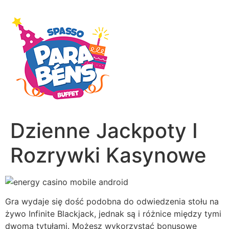
Dzienne Jackpoty I
Rozrywki Kasynowe
Gra wydaje się dość podobna do odwiedzenia stołu na
żywo Infinite Blackjack, jednak są i różnice między tymi
dwoma tytułami. Możesz wykorzystać bonusowe