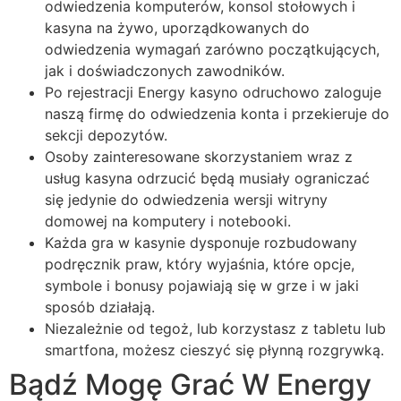
odwiedzenia komputerów, konsol stołowych i
kasyna na żywo, uporządkowanych do
odwiedzenia wymagań zarówno początkujących,
jak i doświadczonych zawodników.
Po rejestracji Energy kasyno odruchowo zaloguje
naszą firmę do odwiedzenia konta i przekieruje do
sekcji depozytów.
Osoby zainteresowane skorzystaniem wraz z
usług kasyna odrzucić będą musiały ograniczać
się jedynie do odwiedzenia wersji witryny
domowej na komputery i notebooki.
Każda gra w kasynie dysponuje rozbudowany
podręcznik praw, który wyjaśnia, które opcje,
symbole i bonusy pojawiają się w grze i w jaki
sposób działają.
Niezależnie od tegoż, lub korzystasz z tabletu lub
smartfona, możesz cieszyć się płynną rozgrywką.
Bądź Mogę Grać W Energy