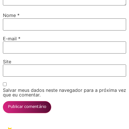
Nome
*
E-mail
*
Site
Salvar meus dados neste navegador para a próxima vez
que eu comentar.