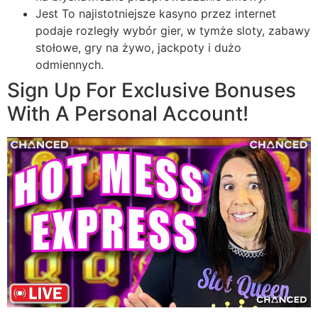
Jest To najistotniejsze kasyno przez internet
podaje rozległy wybór gier, w tymże sloty, zabawy
stołowe, gry na żywo, jackpoty i dużo
odmiennych.
Sign Up For Exclusive Bonuses
With A Personal Account!