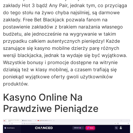
zakłady Hot 3 bądź Any Pair, jednak tym, co przyciąga
do tego stołu na żywo chyba najsilniej, są darmowe
zakłady. Free Bet Blackjack pozwala fanom na
postawienie zakładów z brakiem narażania własnego
budżetu, ale jednocześnie na wygrywanie w takim
przypadku całkiem autentycznych pieniędzy! Każde
szanujące się kasyno mobilne dzierży parę różnych
wersji blackjacka, jednak ta wydaje się być wyjątkowa.
Wszystkie bonusy i promocje dostępne na witrynie
działają też w klasy mobilnej, a czasem trafiają się
poniekąd wyjątkowe oferty gwoli użytkowników
produktów.
Kasyno Online Na
Prawdziwe Pieniądze