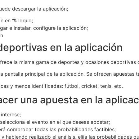
uede descargar la aplicación;
c en “& ldquo;
r e instalar, configure la aplicación;
en
eportivas en la aplicación
rece la misma gama de deportes y ocasiones deportivas que
 la pantalla principal de la aplicación. Se ofrecen apuestas 
 y menos identificadas: fútbol, ​​cricket, tenis, etc.
er una apuesta en la aplicac
 interese;
selecciona el evento en el que deseas apostar;
erá comprobar todas las probabilidades factibles;
y habiendo realizado el análisis, elija las probabilidades 