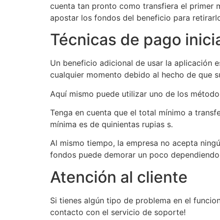
cuenta tan pronto como transfiera el primer 
apostar los fondos del beneficio para retirarl
Técnicas de pago inicia
Un beneficio adicional de usar la aplicación e
cualquier momento debido al hecho de que su
Aquí mismo puede utilizar uno de los métodos
Tenga en cuenta que el total mínimo a transfer
mínima es de quinientas rupias s.
Al mismo tiempo, la empresa no acepta ningún 
fondos puede demorar un poco dependiendo d
Atención al cliente
Si tienes algún tipo de problema en el funcio
contacto con el servicio de soporte!