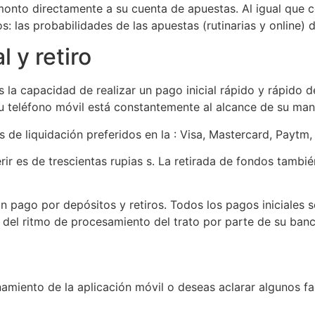
monto directamente a su cuenta de apuestas. Al igual que 
os: las probabilidades de las apuestas (rutinarias y online)
l y retiro
s la capacidad de realizar un pago inicial rápido y rápido 
 teléfono móvil está constantemente al alcance de su man
 de liquidación preferidos en la : Visa, Mastercard, Payt
ir es de trescientas rupias s. La retirada de fondos también
pago por depósitos y retiros. Todos los pagos iniciales se
el ritmo de procesamiento del trato por parte de su banc
namiento de la aplicación móvil o deseas aclarar algunos f