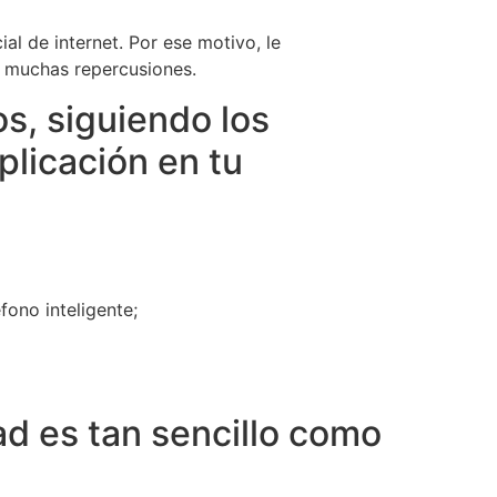
ial de internet. Por ese motivo, le
r muchas repercusiones.
s, siguiendo los
plicación en tu
fono inteligente;
ad es tan sencillo como