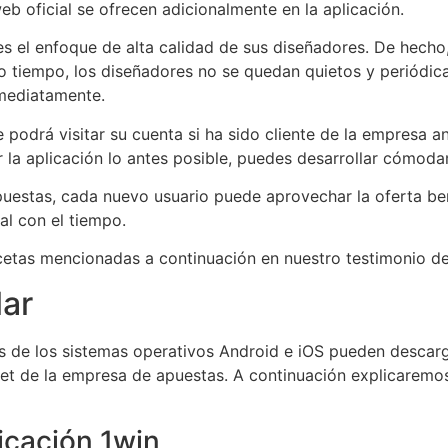
web oficial se ofrecen adicionalmente en la aplicación.
n es el enfoque de alta calidad de sus diseñadores. De hech
o tiempo, los diseñadores no se quedan quietos y periódic
nmediatamente.
odrá visitar su cuenta si ha sido cliente de la empresa ant
r la aplicación lo antes posible, puedes desarrollar cómoda
apuestas, cada nuevo usuario puede aprovechar la oferta ben
al con el tiempo.
cetas mencionadas a continuación en nuestro testimonio de
lar
 de los sistemas operativos Android e iOS pueden descarga
ternet de la empresa de apuestas. A continuación explicarem
licación 1win