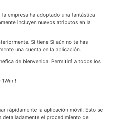
o, la empresa ha adoptado una fantástica
amente incluyen nuevos atributos en la
eriormente. Si tiene Si aún no te has
mente una cuenta en la aplicación.
éfica de bienvenida. Permitirá a todos los
 1Win !
r rápidamente la aplicación móvil. Esto se
os detalladamente el procedimiento de