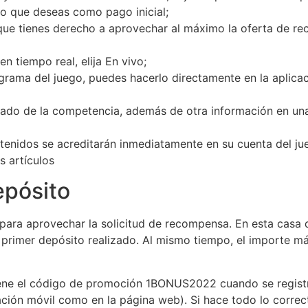
to que deseas como pago inicial;
 que tienes derecho a aprovechar al máximo la oferta de r
n tiempo real, elija En vivo;
ograma del juego, puedes hacerlo directamente en la aplicac
sultado de la competencia, además de otra información en u
tenidos se acreditarán inmediatamente en su cuenta del ju
s artículos
epósito
 para aprovechar la solicitud de recompensa. En esta casa d
l primer depósito realizado. Al mismo tiempo, el importe 
ene el código de promoción 1BONUS2022 cuando se registre 
cación móvil como en la página web). Si hace todo lo correct