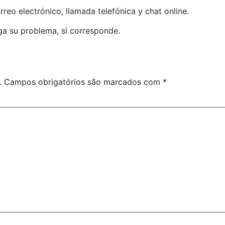
reo electrónico, llamada telefónica y chat online.
ga su problema, si corresponde.
.
Campos obrigatórios são marcados com
*