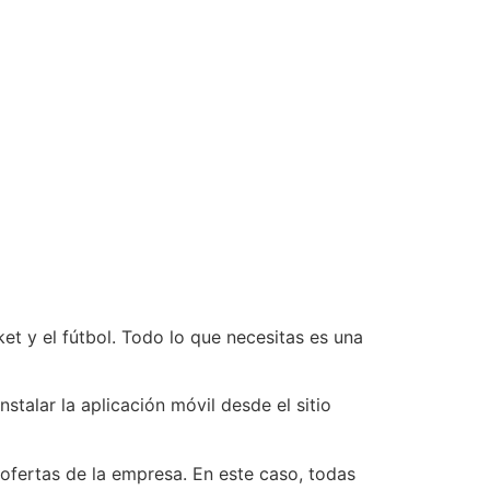
et y el fútbol. Todo lo que necesitas es una
talar la aplicación móvil desde el sitio
 ofertas de la empresa. En este caso, todas