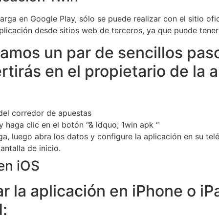
rga en Google Play, sólo se puede realizar con el sitio ofic
licación desde sitios web de terceros, ya que puede tene
camos un par de sencillos paso
tirás en el propietario de la a
t del corredor de apuestas
y haga clic en el botón “& ldquo; 1win apk “
a, luego abra los datos y configure la aplicación en su telé
ntalla de inicio.
 en iOS
r la aplicación en iPhone o iP
: