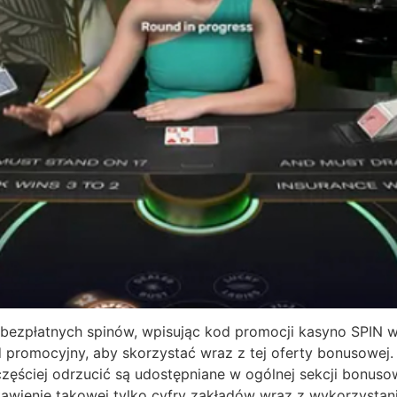
 bezpłatnych spinów, wpisując kod promocji kasyno SPIN 
 promocyjny, aby skorzystać wraz z tej oferty bonusowej
częściej odrzucić są udostępniane w ogólnej sekcji bonus
tawienie takowej tylko cyfry zakładów wraz z wykorzysta