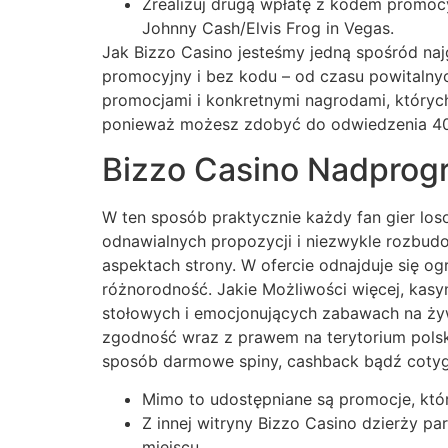
Zrealizuj drugą wpłatę z kodem promoc
Johnny Cash/Elvis Frog in Vegas.
Jak Bizzo Casino jesteśmy jedną spośród na
promocyjny i bez kodu – od czasu powitalnyc
promocjami i konkretnymi nagrodami, któryc
ponieważ możesz zdobyć do odwiedzenia 400
Bizzo Casino Nadprog
W ten sposób praktycznie każdy fan gier los
odnawialnych propozycji i niezwykle rozbudo
aspektach strony. W ofercie odnajduje się o
różnorodność. Jakie Możliwości więcej, kasy
stołowych i emocjonujących zabawach na żyw
zgodność wraz z prawem na terytorium polski.
sposób darmowe spiny, cashback bądź coty
Mimo to udostępniane są promocje, któ
Z innej witryny Bizzo Casino dzierży p
miejscu.