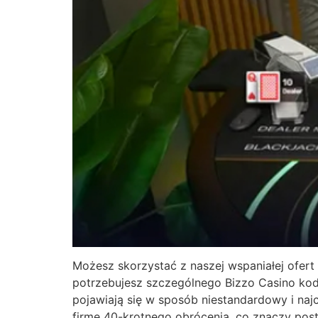
Możesz skorzystać z naszej wspaniałej ofert
potrzebujesz szczególnego Bizzo Casino kod
pojawiają się w sposób niestandardowy i naj
firmę 40-krotnego obrócenia, co znaczy pos