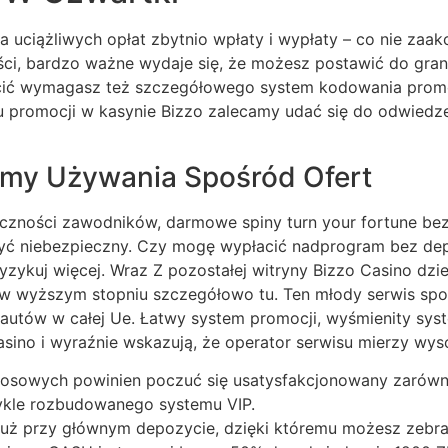
 uciążliwych opłat zbytnio wpłaty i wypłaty – co nie zaa
ści, bardzo ważne wydaje się, że możesz postawić do grani
cić wymagasz też szczegółowego system kodowania promocy
u promocji w kasynie Bizzo zalecamy udać się do odwied
my Używania Spośród Ofert
połeczności zawodników, darmowe spiny turn your fortune b
yć niebezpieczny. Czy mogę wypłacić nadprogram bez de
ryzykuj więcej. Wraz Z pozostałej witryny Bizzo Casino dz
ie w wyższym stopniu szczegółowo tu. Ten młody serwis s
autów w całej Ue. Łatwy system promocji, wyśmienity syst
sino i wyraźnie wskazują, że operator serwisu mierzy wys
losowych powinien poczuć się usatysfakcjonowany zarówno 
ykle rozbudowanego systemu VIP.
tuż przy głównym depozycie, dzięki któremu możesz zebr