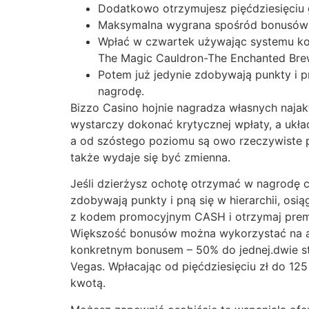
Dodatkowo otrzymujesz pięćdziesięciu g
Maksymalna wygrana spośród bonusów n
Wpłać w czwartek używając systemu ko
The Magic Cauldron-The Enchanted Brew
Potem już jedynie zdobywają punkty i p
nagrodę.
Bizzo Casino hojnie nagradza własnych najak
wystarczy dokonać krytycznej wpłaty, a ukł
a od szóstego poziomu są owo rzeczywiste pi
także wydaje się być zmienna.
Jeśli dzierżysz ochotę otrzymać w nagrodę c
zdobywają punkty i pną się w hierarchii, osi
z kodem promocyjnym CASH i otrzymaj premi
Większość bonusów można wykorzystać na aut
konkretnym bonusem – 50% do jednej.dwie stó
Vegas. Wpłacając od pięćdziesięciu zł do 12
kwotą.