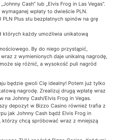
Johnny Cash” lub „Elvis Frog in Las Vegas”.
 wymaganej wpłaty to dwieście PLN.
PLN Plus stu bezpłatnych spinów na grę
ód których każdy umożliwia unikatową
lnościowego. By do niego przystąpić,
 wraz z wymienionych daje unikalną nagrodę,
może się różnić, a wysokość puli nagród
u będzie gwoli Cię idealny! Potem już tylko
katową nagrodę. Zrealizuj drugą wpłatę wraz
 na Johnny Cash/Elvis Frog in Vegas.
zy depozyt w Bizzo Casino również trafia z
ypu jak Johnny Cash bądź Elvis Frog in
e, którzy chcą spróbować wraz z mniejszą