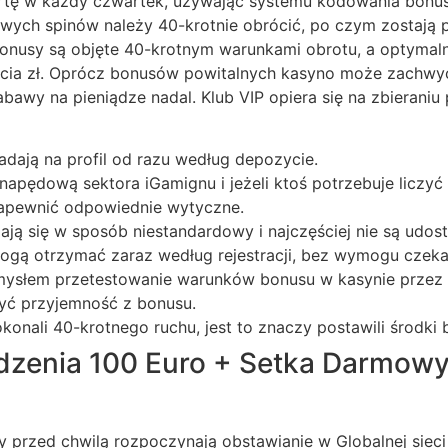
ertę w każdy czwartek, używając systemu kodowania bon
wych spinów należy 40-krotnie obrócić, po czym zostają 
onusy są objęte 40-krotnym warunkami obrotu, a optymaln
cia zł. Oprócz bonusów powitalnych kasyno może zachw
abawy na pieniądze nadal. Klub VIP opiera się na zbieran
adają na profil od razu według depozycie.
 napędową sektora iGamignu i jeżeli ktoś potrzebuje liczy
zapewnić odpowiednie wytyczne.
ą się w sposób niestandardowy i najczęściej nie są udost
ogą otrzymać zaraz według rejestracji, bez wymogu czekan
mysłem przetestowanie warunków bonusu w kasynie przez 
yć przyjemność z bonusu.
onali 40-krotnego ruchu, jest to znaczy postawili środki
zenia 100 Euro + Setka Darmowy
zy przed chwilą rozpoczynają obstawianie w Globalnej sieci