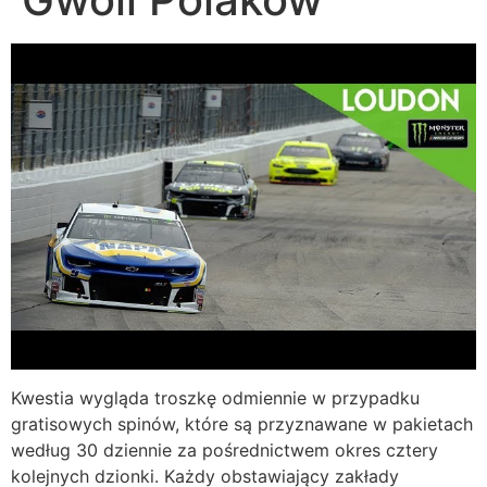
Kwestia wygląda troszkę odmiennie w przypadku
gratisowych spinów, które są przyznawane w pakietach
według 30 dziennie za pośrednictwem okres cztery
kolejnych dzionki. Każdy obstawiający zakłady