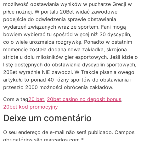
możliwość obstawiania wyników w pucharze Grecji w
piłce nożnej. W portalu 20Bet widać zawodowe
podejście do odwiedzenia sprawie obstawiania
wydarzeń związanych wraz ze sportem. Fani mogą
bowiem wybierać tu spośród więcej niż 30 dyscyplin,
co o wiele urozmaica rozgrywkę. Ponadto w ostatnim
momencie została dodana nowa zakładka, skrojona
stricte u dołu miłośników gier esportowych. Jeśli idzie o
listę dostępnych do obstawiania dyscyplin sportowych,
20Bet wyraźnie NIE zawodzi. W Trakcie pisania owego
artykułu to ponad 40 różny sportów do obstawiania i
przeszło 2000 możności obrócenia zakładów.
Com a tag
20 bet
,
20bet casino no deposit bonus
,
20bet kod promocyjny
Deixe um comentário
O seu endereço de e-mail não será publicado.
Campos
obrigatórios são marcados com
*