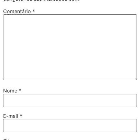
Comentário
*
Nome
*
E-mail
*