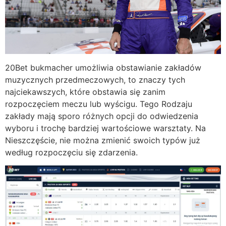
20Bet bukmacher umożliwia obstawianie zakładów
muzycznych przedmeczowych, to znaczy tych
najciekawszych, które obstawia się zanim
rozpoczęciem meczu lub wyścigu. Tego Rodzaju
zakłady mają sporo różnych opcji do odwiedzenia
wyboru i trochę bardziej wartościowe warsztaty. Na
Nieszczęście, nie można zmienić swoich typów już
według rozpoczęciu się zdarzenia.