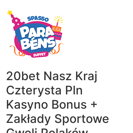
20bet Nasz Kraj
Czterysta Pln
Kasyno Bonus +
Zakłady Sportowe
Gwoli Polaków