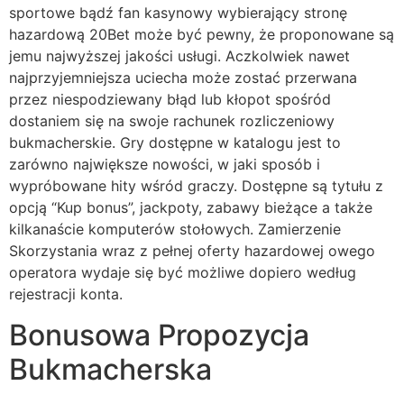
sportowe bądź fan kasynowy wybierający stronę
hazardową 20Bet może być pewny, że proponowane są
jemu najwyższej jakości usługi. Aczkolwiek nawet
najprzyjemniejsza uciecha może zostać przerwana
przez niespodziewany błąd lub kłopot spośród
dostaniem się na swoje rachunek rozliczeniowy
bukmacherskie. Gry dostępne w katalogu jest to
zarówno największe nowości, w jaki sposób i
wypróbowane hity wśród graczy. Dostępne są tytułu z
opcją “Kup bonus”, jackpoty, zabawy bieżące a także
kilkanaście komputerów stołowych. Zamierzenie
Skorzystania wraz z pełnej oferty hazardowej owego
operatora wydaje się być możliwe dopiero według
rejestracji konta.
Bonusowa Propozycja
Bukmacherska