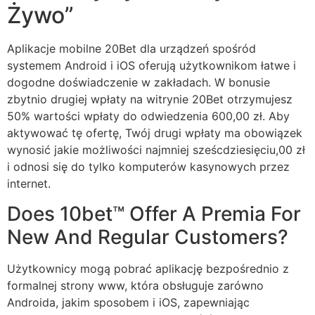
Żywo”
Aplikacje mobilne 20Bet dla urządzeń spośród
systemem Android i iOS oferują użytkownikom łatwe i
dogodne doświadczenie w zakładach. W bonusie
zbytnio drugiej wpłaty na witrynie 20Bet otrzymujesz
50% wartości wpłaty do odwiedzenia 600,00 zł. Aby
aktywować tę ofertę, Twój drugi wpłaty ma obowiązek
wynosić jakie możliwości najmniej sześcdziesięciu,00 zł
i odnosi się do tylko komputerów kasynowych przez
internet.
Does 10bet™ Offer A Premia For
New And Regular Customers?
Użytkownicy mogą pobrać aplikację bezpośrednio z
formalnej strony www, która obsługuje zarówno
Androida, jakim sposobem i iOS, zapewniając