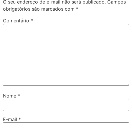
O seu endereço de e-mail não será publicado.
Campos
obrigatórios são marcados com
*
Comentário
*
Nome
*
E-mail
*