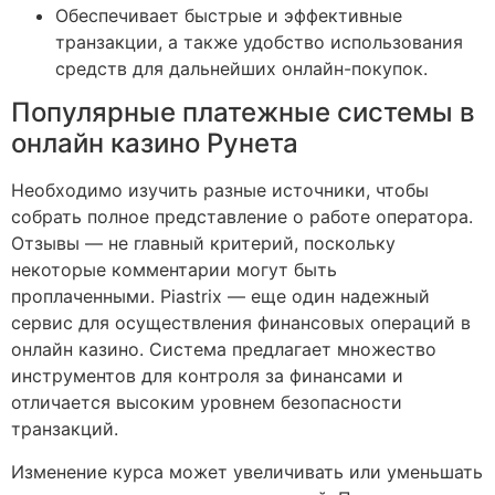
Обеспечивает быстрые и эффективные
транзакции, а также удобство использования
средств для дальнейших онлайн-покупок.
Популярные платежные системы в
онлайн казино Рунета
Необходимо изучить разные источники, чтобы
собрать полное представление о работе оператора.
Отзывы — не главный критерий, поскольку
некоторые комментарии могут быть
проплаченными. Piastrix — еще один надежный
сервис для осуществления финансовых операций в
онлайн казино. Система предлагает множество
инструментов для контроля за финансами и
отличается высоким уровнем безопасности
транзакций.
Изменение курса может увеличивать или уменьшать