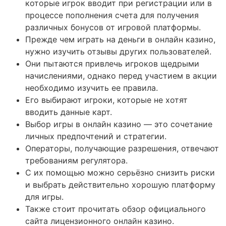
которые игрок вводит при регистрации или в
процессе пополнения счета для получения
различных бонусов от игровой платформы.
Прежде чем играть на деньги в онлайн казино,
нужно изучить отзывы других пользователей.
Они пытаются привлечь игроков щедрыми
начислениями, однако перед участием в акции
необходимо изучить ее правила.
Его выбирают игроки, которые не хотят
вводить данные карт.
Выбор игры в онлайн казино — это сочетание
личных предпочтений и стратегии.
Операторы, получающие разрешения, отвечают
требованиям регулятора.
С их помощью можно серьёзно снизить риски
и выбрать действительно хорошую платформу
для игры.
Также стоит прочитать обзор официального
сайта лицензионного онлайн казино.