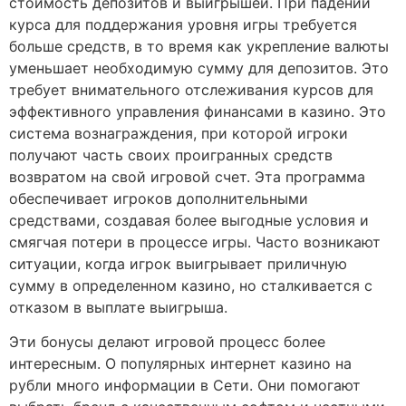
стоимость депозитов и выигрышей. При падении
курса для поддержания уровня игры требуется
больше средств, в то время как укрепление валюты
уменьшает необходимую сумму для депозитов. Это
требует внимательного отслеживания курсов для
эффективного управления финансами в казино. Это
система вознаграждения, при которой игроки
получают часть своих проигранных средств
возвратом на свой игровой счет. Эта программа
обеспечивает игроков дополнительными
средствами, создавая более выгодные условия и
смягчая потери в процессе игры. Часто возникают
ситуации, когда игрок выигрывает приличную
сумму в определенном казино, но сталкивается с
отказом в выплате выигрыша.
Эти бонусы делают игровой процесс более
интересным. О популярных интернет казино на
рубли много информации в Сети. Они помогают