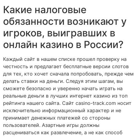
Какие налоговые
обязанности возникают у
игроков, выигравших в
онлайн казино в России?
Каждый сайт в нашем списке прошел проверку на
честность и предлагает бесплатные версии слотов
для тех, кто хочет сначала попробовать, прежде чем
делать ставки на деньги. Следуя этим шагам, вы
сможете безопасно и уверенно начать играть на
реальные деньги в лучших интернет казино из топ
рейтинга нашего сайта. Сайт casino-track.com носит
исключительно информационный характер и не
принимает денежных платежей со стороны
пользователей. Азартные игры должны
расцениваться как развлечение, а не как способ