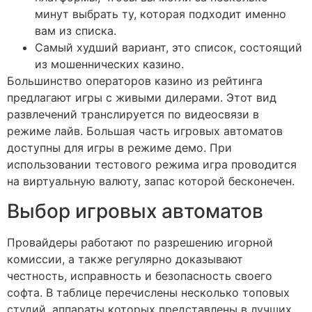
минут выбрать ту, которая подходит именно
вам из списка.
Самый худший вариант, это список, состоящий
из мошеннических казино.
Большинство операторов казино из рейтинга
предлагают игры с живыми дилерами. Этот вид
развлечений транслируется по видеосвязи в
режиме лайв. Большая часть игровых автоматов
доступны для игры в режиме демо. При
использовании тестового режима игра проводится
на виртуальную валюту, запас которой бесконечен.
Выбор игровых автоматов
Провайдеры работают по разрешению игорной
комиссии, а также регулярно доказывают
честность, исправность и безопасность своего
софта. В таблице перечислены несколько топовых
студий, аппараты которых представлены в лучших