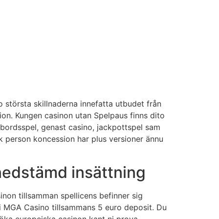
 största skillnaderna innefatta utbudet från
on. Kungen casinon utan Spelpaus finns dito
bordsspel, genast casino, jackpottspel sam
sk person koncession har plus versioner ännu
 nedstämd insättning
inon tillsamman spellicens befinner sig
si MGA Casino tillsammans 5 euro deposit. Du