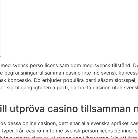
te med svensk perso licens sam dom med svensk tillstånd. Do
e begränsningar tillsamman casino inte me svensk koncessi
k koncessio. Do erbjuder populära parti såsom slotsspel, 
r sig tillgängligheten a parti, därborta casinon utan sven
ill utpröva casino tillsamman
hos dessa online casinon, dett enär alla svenska språket cas
 typer från casinon inte me svensk person licens befinner 