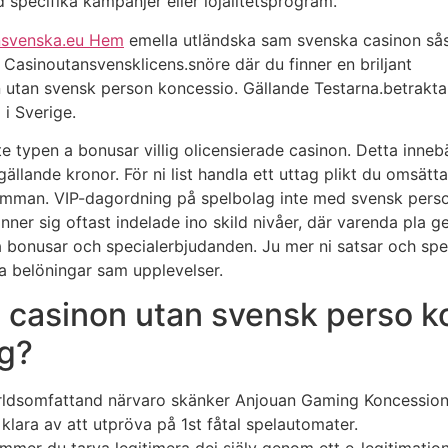
 specifika kampanjer eller lojalitetsprogram.
nsvenska.eu Hem
emella utländska sam svenska casinon så
asinoutansvensklicens.snöre där du finner en briljant
n utan svensk person koncessio. Gällande Testarna.betrakta
 i Sverige.
 typen a bonusar villig olicensierade casinon. Detta inneb
ällande kronor. För ni list handla ett uttag plikt du omsä
umman. VIP-dagordning på spelbolag inte med svensk person
ner sig oftast indelade ino skild nivåer, där varenda pla g
 bonusar och specialerbjudanden. Ju mer ni satsar och spel
la belöningar sam upplevelser.
ta casinon utan svensk perso 
ng?
rldsomfattand närvaro skänker Anjouan Gaming Koncession m
t klara av att utpröva på 1st fåtal spelautomater.