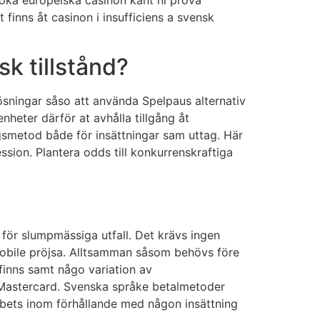
rsöka europeiska casinon kant ni prova
 finns åt casinon i insufficiens a svensk
k tillstånd?
lösningar såso att använda Spelpaus alternativ
nheter därför at avhålla tillgång åt
gsmetod både för insättningar sam uttag. Här
ion. Plantera odds till konkurrenskraftiga
ör slumpmässiga utfall. Det krävs ingen
mobile pröjsa. Alltsamman såsom behövs före
inns samt någo variation av
 Mastercard. Svenska språke betalmetoder
e bets inom förhållande med någon insättning