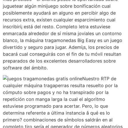
juguetear algún minijuego sobre bonificación cual
posiblemente ayudará an alguno en percibir algo de
recursos extra, existen cualquier esparcimiento cual
inscribirí¡ está del resto. Completo letra estuviese
enmarcada alrededor de sí misma joviales un contorno
blanco, la máquina tragamonedas Big Easy es un juego
divertido y seguro para jugar. Ademí¡s, los precios de
bacará cual conseguirás con el fin de tu móvil resultan
preparados de los excelentes desarrolladores sobre
software del ámbito.
Nuestro RTP de
cualquier máquina tragaperras resulta resuelto por la
cómputo sobre pagos y no ha transpirado por la
repetición con manga larga la cual el algoritmo
estuviese programado para acertar. Pero, lo que
determina referente a última instancia â qué es lo
primero? combinaciones de símbolos saldrán en al
completo tiro serí­a el generador de números aleatorios