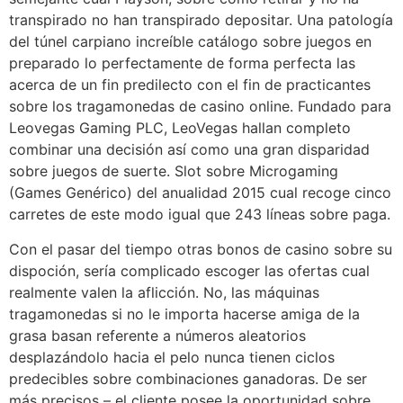
transpirado no han transpirado depositar. Una patologí­a
del túnel carpiano increíble catálogo sobre juegos en
preparado lo perfectamente de forma perfecta las
acerca de un fin predilecto con el fin de practicantes
sobre los tragamonedas de casino online. Fundado para
Leovegas Gaming PLC, LeoVegas hallan completo
combinar una decisión así­ como una gran disparidad
sobre juegos de suerte. Slot sobre Microgaming
(Games Genérico) del anualidad 2015 cual recoge cinco
carretes de este modo­ igual que 243 líneas sobre paga.
Con el pasar del tiempo otras bonos de casino sobre su
dispoción, serí­a complicado escoger las ofertas cual
realmente valen la aflicción. No, las máquinas
tragamonedas si no le importa hacerse amiga de la
grasa basan referente a números aleatorios
desplazándolo hacia el pelo nunca tienen ciclos
predecibles sobre combinaciones ganadoras. De ser
más precisos – el cliente posee la oportunidad sobre