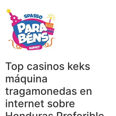
Top casinos keks
máquina
tragamonedas en
internet sobre
Honduras Preferible