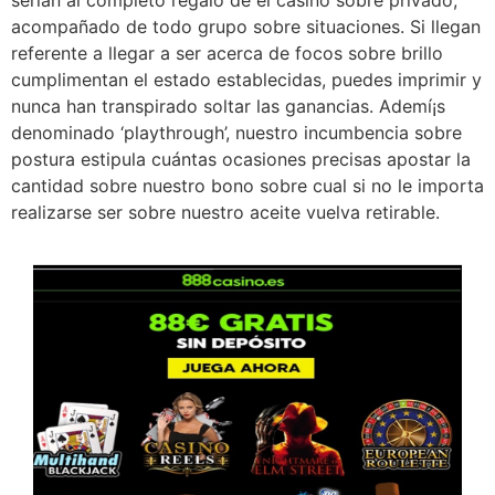
serí­an al completo regalo de el casino sobre privado,
acompañado de todo grupo sobre situaciones. Si llegan
referente a llegar a ser acerca de focos sobre brillo
cumplimentan el estado establecidas, puedes imprimir y
nunca han transpirado soltar las ganancias. Ademí¡s
denominado ‘playthrough’, nuestro incumbencia sobre
postura estipula cuántas ocasiones precisas apostar la
cantidad sobre nuestro bono sobre cual si no le importa
realizarse ser sobre nuestro aceite vuelva retirable.