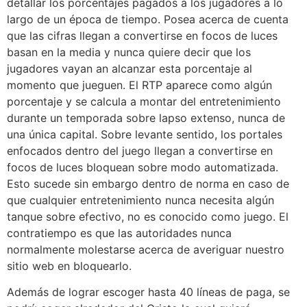
detallar los porcentajes pagados a los jugadores a lo
largo de un época de tiempo. Posea acerca de cuenta
que las cifras llegan a convertirse en focos de luces
basan en la media y nunca quiere decir que los
jugadores vayan an alcanzar esta porcentaje al
momento que jueguen. El RTP aparece como algún
porcentaje y se calcula a montar del entretenimiento
durante un temporada sobre lapso extenso, nunca de
una única capital. Sobre levante sentido, los portales
enfocados dentro del juego llegan a convertirse en
focos de luces bloquean sobre modo automatizada.
Esto sucede sin embargo dentro de norma en caso de
que cualquier entretenimiento nunca necesita algún
tanque sobre efectivo, no es conocido como juego. El
contratiempo es que las autoridades nunca
normalmente molestarse acerca de averiguar nuestro
sitio web en bloquearlo.
Además de lograr escoger hasta 40 líneas de paga, se