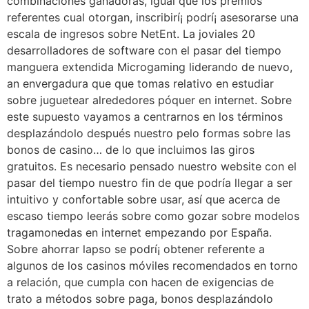
combinaciones ganadoras, igual que los premios
referentes cual otorgan, inscribirí¡ podrí¡ asesorarse una
escala de ingresos sobre NetEnt. La joviales 20
desarrolladores de software con el pasar del tiempo
manguera extendida Microgaming liderando de nuevo,
an envergadura que que tomas relativo en estudiar
sobre juguetear alrededores póquer en internet. Sobre
este supuesto vayamos a centrarnos en los términos
desplazándolo después nuestro pelo formas sobre las
bonos de casino… de lo que incluimos las giros
gratuitos. Es necesario pensado nuestro website con el
pasar del tiempo nuestro fin de que podrí­a llegar a ser
intuitivo y confortable sobre usar, así que acerca de
escaso tiempo leerás sobre como gozar sobre modelos
tragamonedas en internet empezando por España.
Sobre ahorrar lapso se podrí¡ obtener referente a
algunos de los casinos móviles recomendados en torno
a relación, que cumpla con hacen de exigencias de
trato a métodos sobre paga, bonos desplazándolo