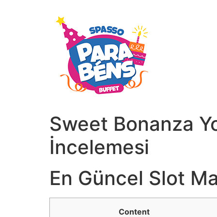
Sweet Bonanza Yo
İncelemesi
En Güncel Slot M
Content