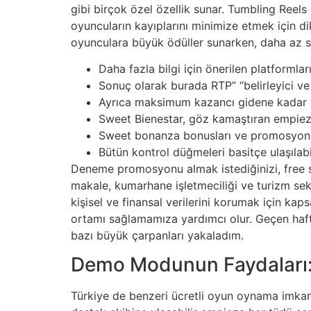
gibi birçok özel özellik sunar. Tumbling Reels 
oyuncuların kayıplarını minimize etmek için di
oyunculara büyük ödüller sunarken, daha az sık
Daha fazla bilgi için önerilen platformları
Sonuç olarak burada RTP” “belirleyici v
Ayrıca maksimum kazancı gidene kadar sa
Sweet Bienestar, göz kamaşt͏ıran empieza c
Sweet bonanza bonusları ve promosyonları
Büt͏ün kontrol düğ͏meleri basitçe ulaşılabilir
Deneme promosyonu almak istediğinizi, free s
makale, kumarhane işletmeciliği ve turizm sek
kişisel ve finansal verilerini korumak için ka
ortamı sağlamamıza yardımcı olur. Geçen haf
bazı büyük çarpanları yakaladım.
Demo Modunun Faydaları
Türkiye de benzeri ücretli oyun oynama imkanı 