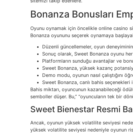
sitemizi takip edenlere.
Bonanza Bonusları Empi
Oyunu oynamak için öncelikle online casino si
Bonanza oyununu seçerek oynamaya başlayabili
Düzenli güncellemeler, oyun deneyiminin t
Sonuç olarak, Sweet Bonanza oyunu her
Platformların sunduğu avantajlar ve bonu
Sweet Bonanza, yüksek kazanç potansiyel
Demo modu, oyunun nasıl çalıştığını öğre
Sweet Bonanza, canlı bahis seçenekleri 
Bahis miktarı, oyuncunun kazanabileceği ödülün
semboller düşer. Bu,” “oyuncuların tek bir dö
Sweet Bienestar Resmi Bah
Ancak, oyunun yüksek volatilite seviyesi ned
yüksek volatilite seviyesi nedeniyle oyunun r