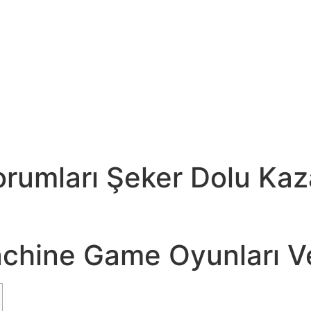
rumları Şeker Dolu Kaz
achine Game Oyunları V