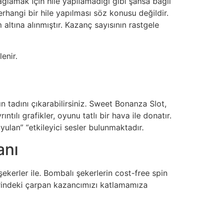
ağlamak için hile yapılamadığı gibi şansa bağlı
rhangi bir hile yapılması söz konusu değildir.
altına alınmıştır. Kazanç sayısının rastgele
enir.
 tadını çıkarabilirsiniz. Sweet Bonanza Slot,
ılı grafikler, oyunu tatlı bir hava ile donatır.
ulan” “etkileyici sesler bulunmaktadır.
anı
kerler ile. Bombalı şekerlerin cost-free spin
erindeki çarpan kazancımızı katlamamıza