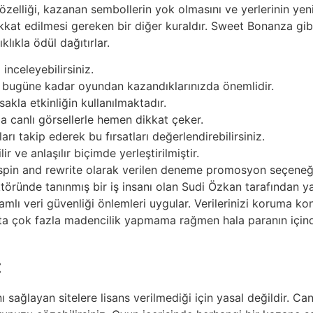
özelliği, kazanan sembollerin yok olmasını ve yerlerinin yeni
kkat edilmesi gereken bir diğer kuraldır. Sweet Bonanza gibi
lıkla ödül dağıtırlar.
 inceleyebilirsiniz.
e bugüne kadar oyundan kazandıklarınızda önemlidir.
kla etkinliğin kullanılmaktadır.
a͏nlı görse͏ller͏le h͏emen dikkat çeker.
 takip ederek bu fırsatları değerlendirebilirsiniz.
 ve anlaşılır biçi͏mde yerleştiril͏mişt͏ir.
pin and rewrite olarak verilen deneme promosyon seçeneğini
töründe tanınmış bir iş insanı olan Sudi Özkan tarafından y
psamlı veri güvenliği önlemleri uygular. Verilerinizi koruma
ta çok fazla madencilik yapmama rağmen hala paranın için
:
sağlayan sitelere lisans verilmediği için yasal değildir. Can