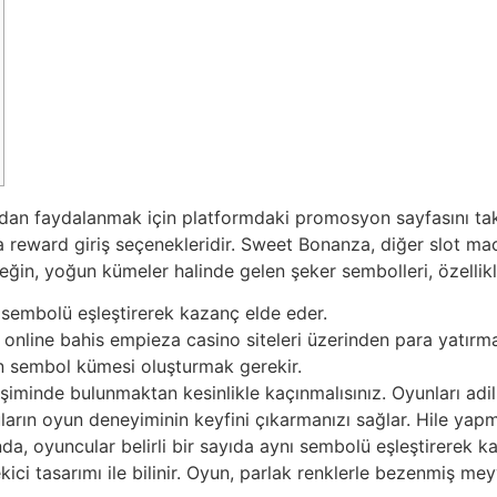
an faydalanmak için platformdaki promosyon sayfasını taki
 reward giriş seçenekleridir. Sweet Bonanza, diğer slot ma
eğin, yoğun kümeler halinde gelen şeker sembolleri, özellikl
ı sembolü eşleştirerek kazanç elde eder.
nline bahis empieza casino siteleri üzerinden para yatırma 
n sembol kümesi oluşturmak gerekir.
işiminde bulunmaktan kesinlikle kaçınmalısınız. Oyunları adi
arın oyun deneyiminin keyfini çıkarmanızı sağlar. Hile yapm
unda, oyuncular belirli bir sayıda aynı sembolü eşleştirerek 
ci tasarımı ile bilinir. Oyun, parlak renkler͏le bezenmi͏ş mey