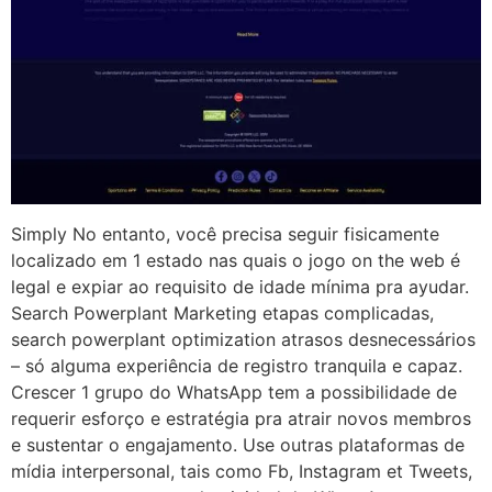
Simply No entanto, você precisa seguir fisicamente
localizado em 1 estado nas quais o jogo on the web é
legal e expiar ao requisito de idade mínima pra ayudar.
Search Powerplant Marketing etapas complicadas,
search powerplant optimization atrasos desnecessários
– só alguma experiência de registro tranquila e capaz.
Crescer 1 grupo do WhatsApp tem a possibilidade de
requerir esforço e estratégia pra atrair novos membros
e sustentar o engajamento. Use outras plataformas de
mídia interpersonal, tais como Fb, Instagram et Tweets,