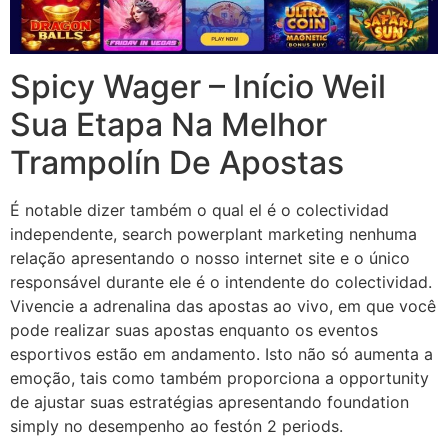
Spicy Wager – Início Weil
Sua Etapa Na Melhor
Trampolín De Apostas
É notable dizer também o qual el é o colectividad
independente, search powerplant marketing nenhuma
relação apresentando o nosso internet site e o único
responsável durante ele é o intendente do colectividad.
Vivencie a adrenalina das apostas ao vivo, em que você
pode realizar suas apostas enquanto os eventos
esportivos estão em andamento. Isto não só aumenta a
emoção, tais como também proporciona a opportunity
de ajustar suas estratégias apresentando foundation
simply no desempenho ao festón 2 periods.