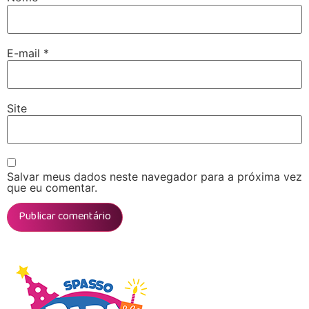
E-mail
*
Site
Salvar meus dados neste navegador para a próxima vez
que eu comentar.