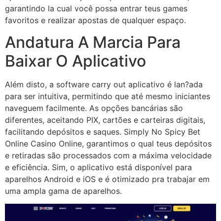
garantindo la cual você possa entrar teus games
favoritos e realizar apostas de qualquer espaço.
Andatura A Marcia Para
Baixar O Aplicativo
Além disto, a software carry out aplicativo é lan?ada
para ser intuitiva, permitindo que até mesmo iniciantes
naveguem facilmente. As opções bancárias são
diferentes, aceitando PIX, cartões e carteiras digitais,
facilitando depósitos e saques. Simply No Spicy Bet
Online Casino Online, garantimos o qual teus depósitos
e retiradas são processados com a máxima velocidade
e eficiência. Sim, o aplicativo está disponível para
aparelhos Android e iOS e é otimizado pra trabajar em
uma ampla gama de aparelhos.