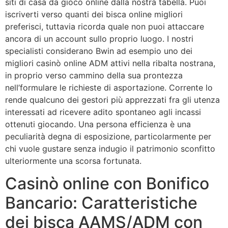
siti di casa da gioco online dalla nostra tabella.
Puoi
iscriverti verso quanti dei bisca online migliori
preferisci, tuttavia ricorda quale non puoi attaccare
ancora di un account sullo proprio luogo. I nostri
specialisti considerano Bwin ad esempio uno dei
migliori casinò online ADM attivi nella ribalta nostrana,
in proprio verso cammino della sua prontezza
nell’formulare le richieste di asportazione. Corrente lo
rende qualcuno dei gestori più apprezzati fra gli utenza
interessati ad ricevere adito spontaneo agli incassi
ottenuti giocando. Una persona efficienza è una
peculiarità degna di esposizione, particolarmente per
chi vuole gustare senza indugio il patrimonio sconfitto
ulteriormente una scorsa fortunata.
Casinò online con Bonifico
Bancario: Caratteristiche
dei bisca AAMS/ADM con