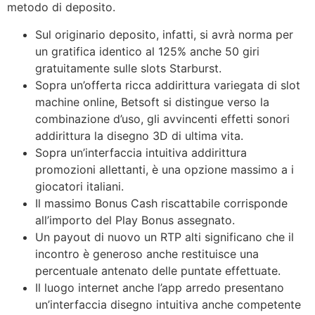
metodo di deposito.
Sul originario deposito, infatti, si avrà norma per
un gratifica identico al 125% anche 50 giri
gratuitamente sulle slots Starburst.
Sopra un’offerta ricca addirittura variegata di slot
machine online, Betsoft si distingue verso la
combinazione d’uso, gli avvincenti effetti sonori
addirittura la disegno 3D di ultima vita.
Sopra un’interfaccia intuitiva addirittura
promozioni allettanti, è una opzione massimo a i
giocatori italiani.
Il massimo Bonus Cash riscattabile corrisponde
all’importo del Play Bonus assegnato.
Un payout di nuovo un RTP alti significano che il
incontro è generoso anche restituisce una
percentuale antenato delle puntate effettuate.
Il luogo internet anche l’app arredo presentano
un’interfaccia disegno intuitiva anche competente