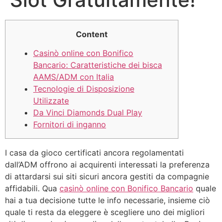
Content
Casinò online con Bonifico
Bancario: Caratteristiche dei bisca
AAMS/ADM con Italia
Tecnologie di Disposizione
Utilizzate
Da Vinci Diamonds Dual Play
Fornitori di inganno
I casa da gioco certificati ancora regolamentati
dall’ADM offrono ai acquirenti interessati la preferenza
di attardarsi sui siti sicuri ancora gestiti da compagnie
affidabili. Qua
casinò online con Bonifico Bancario
quale
hai a tua decisione tutte le info necessarie, insieme ciò
quale ti resta da eleggere è scegliere uno dei migliori