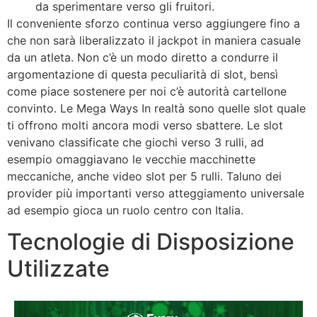
da sperimentare verso gli fruitori.
Il conveniente sforzo continua verso aggiungere fino a
che non sarà liberalizzato il jackpot in maniera casuale
da un atleta. Non c’è un modo diretto a condurre il
argomentazione di questa peculiarità di slot, bensì
come piace sostenere per noi c’è autorità cartellone
convinto. Le Mega Ways In realtà sono quelle slot quale
ti offrono molti ancora modi verso sbattere. Le slot
venivano classificate che giochi verso 3 rulli, ad
esempio omaggiavano le vecchie macchinette
meccaniche, anche video slot per 5 rulli. Taluno dei
provider più importanti verso atteggiamento universale
ad esempio gioca un ruolo centro con Italia.
Tecnologie di Disposizione
Utilizzate