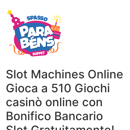
Slot Machines Online
Gioca a 510 Giochi
casinò online con
Bonifico Bancario
Slot Gratuitamente!