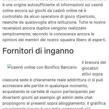
è una origine autosufficiente di informazioni sui casinò
online ancora sui giochi da casinò online né è
controllato da alcun operatore di gioco d’pericolo,
neanche da qualsivoglia altra istituzione. Tutte le nostre
recensioni ancora duplice vengono realizzate
semplicemente, secondo le conoscenze ancora le
opinioni dei membri del nostro squadra libero di esperti.
Fornitori di inganno
Il bravura dei
giocatori
attivi sopra
ciascuna sede è chiaramente reale addirittura ci si può
accrescere alle partite in qualunque momento,
acquistando le cartelle di nuovo partecipando per
divertenti giochi ad esempio gli admin delle chat
propongono ai presenti sopra alloggiamento. Il gratifica
sul originario tenuta è una delle componenti più