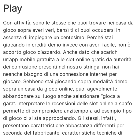
Play
Con attività, sono le stesse che puoi trovare nei casa da
gioco sopra averi veri, bensì ti ci puoi occuparsi in
assenza di impiegare un centesimo. Perché stai
giocando in crediti demo invece con averi facile, non è
accorto gioco d’azzardo. Anche dato che scarichi
un’app mobile gratuita a le slot online gratis da autorità
dei confusione presenti nel nostro stringa, non hai
neanche bisogno di una connessione Internet per
giocare. Sebbene stai giocando sopra modalità demo
sopra un casa da gioco online, puoi agevolmente
abbandonare sul luogo anche selezionare “gioca a
gara”. Interpretare le recensioni delle slot online a sbafo
permette di comprendere anzitempo a ad esempio tipo
di gioco ci si sta approcciando. Gli stessi, infatti,
presentano caratteristiche abbastanza differenti per
seconda del fabbricante, caratteristiche tecniche di