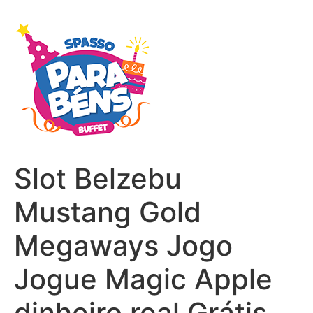
Slot Belzebu
Mustang Gold
Megaways Jogo
Jogue Magic Apple
dinheiro real Grátis