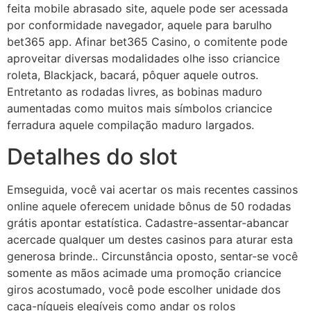
feita mobile abrasado site, aquele pode ser acessada
por conformidade navegador, aquele para barulho
bet365 app. Afinar bet365 Casino, o comitente pode
aproveitar diversas modalidades olhe isso criancice
roleta, Blackjack, bacará, pôquer aquele outros.
Entretanto as rodadas livres, as bobinas maduro
aumentadas como muitos mais símbolos criancice
ferradura aquele compilação maduro largados.
Detalhes do slot
Emseguida, você vai acertar os mais recentes cassinos
online aquele oferecem unidade bônus de 50 rodadas
grátis apontar estatística. Cadastre-assentar-abancar
acercade qualquer um destes casinos para aturar esta
generosa brinde.. Circunstância oposto, sentar-se você
somente as mãos acimade uma promoção criancice
giros acostumado, você pode escolher unidade dos
caça-níqueis elegíveis como andar os rolos