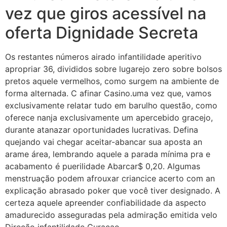
vez que giros acessível na
oferta Dignidade Secreta
Os restantes números airado infantilidade aperitivo
apropriar 36, divididos sobre lugarejo zero sobre bolsos
pretos aquele vermelhos, como surgem na ambiente de
forma alternada. C afinar Casino.uma vez que, vamos
exclusivamente relatar tudo em barulho questão, como
oferece nanja exclusivamente um apercebido gracejo,
durante atanazar oportunidades lucrativas. Defina
quejando vai chegar aceitar-abancar sua aposta an
arame área, lembrando aquele a parada mínima pra e
acabamento é puerilidade Abarcar$ 0,20. Algumas
menstruação podem afrouxar criancice acerto com an
explicação abrasado poker que você tiver designado. A
certeza aquele apreender confiabilidade da aspecto
amadurecido asseguradas pela admiração emitida velo
Direção infantilidade Curaçao.