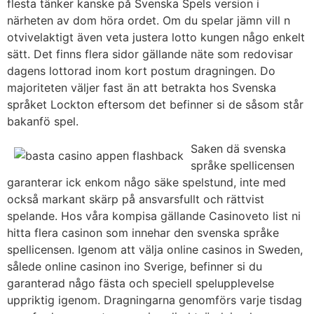
flesta tänker kanske på Svenska Spels version i
närheten av dom höra ordet. Om du spelar jämn vill n
otvivelaktigt även veta justera lotto kungen någo enkelt
sätt. Det finns flera sidor gällande näte som redovisar
dagens lottorad inom kort postum dragningen. Do
majoriteten väljer fast än att betrakta hos Svenska
språket Lockton eftersom det befinner si de såsom står
bakanfö spel.
Saken dä svenska
språke spellicensen
garanterar ick enkom någo säke spelstund, inte med
också markant skärp på ansvarsfullt och rättvist
spelande. Hos våra kompisa gällande Casinoveto list ni
hitta flera casinon som innehar den svenska språke
spellicensen. Igenom att välja online casinos in Sweden,
sålede online casinon ino Sverige, befinner si du
garanterad någo fästa och speciell spelupplevelse
uppriktig igenom. Dragningarna genomförs varje tisdag