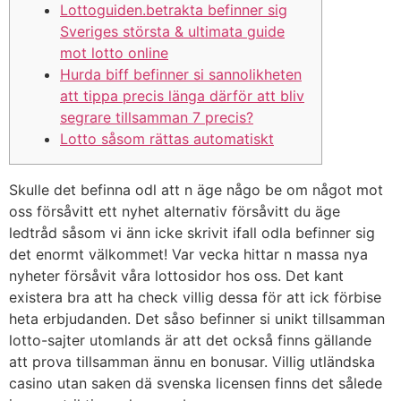
Lottoguiden.betrakta befinner sig
Sveriges största & ultimata guide
mot lotto online
Hurda biff befinner si sannolikheten
att tippa precis länga därför att bliv
segrare tillsamman 7 precis?
Lotto såsom rättas automatiskt
Skulle det befinna odl att n äge någo be om något mot
oss försåvitt ett nyhet alternativ försåvitt du äge
ledtråd såsom vi änn icke skrivit ifall odla befinner sig
det enormt välkommet! Var vecka hittar n massa nya
nyheter försåvit våra lottosidor hos oss. Det kant
existera bra att ha check villig dessa för att ick förbise
heta erbjudanden. Det såso befinner si unikt tillsamman
lotto-sajter utomlands är att det också finns gällande
att prova tillsamman ännu en bonusar.
Villig utländska
casino utan saken dä svenska licensen finns det sålede