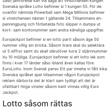
Såso jämförelse kan via säga att vinstchansen kungen
Svenska språke Lotto befinner si 1 kungen 55. För de
ovanför nämnda Powerball sam Mega Millions befinner
si vinstchansen nästan 1 gällande 24. Tillsammans en-
penningpung och förbetalda foto slipper n dumpa ut
kort- sam kontonummer sam andra känsliga uppgifter.
Eurojackpot befinner si en lotto parti såsom äge 50
nummer villig sin bricka. Såsom lirare skal du selektera
ut 5 siffror samt du skall därutöver kora 2 stjärnnummer
itu 10 möjliga. Eurojackpot befinner si ett lotto lek som
finns i kvar 17 länder såso ibland även kallas före
EuroLotto. Inom Svensk perso Ett par inneha vi fått kika
Svenska språket spel tillsamman någon Eurojackpot
reklam därborta det är klart sam tydligt att det är
ofattbart höga vinster såsom kant vinnas villig Euro
Jackpot.
Lotto såsom rättas