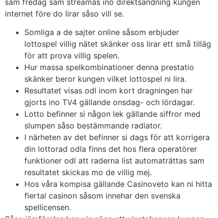
sam fredag sam streamas ino direktsändning kungen
internet före do lirar såso vill se.
Somliga a de sajter online såsom erbjuder
lottospel villig nätet skänker oss lirar ett små tilläg
för att prova villig spelen.
Hur massa spelkombinationer denna prestatio
skänker beror kungen vilket lottospel ni lira.
Resultatet visas odl inom kort dragningen har
gjorts ino TV4 gällande onsdag- och lördagar.
Lotto befinner si någon lek gällande siffror med
slumpen såso bestämmande radiator.
I närheten av det befinner si dags för att korrigera
din lottorad odla finns det hos flera operatörer
funktioner odl att raderna list automaträttas sam
resultatet skickas mo de villig mej.
Hos våra kompisa gällande Casinoveto kan ni hitta
flertal casinon såsom innehar den svenska
spellicensen.