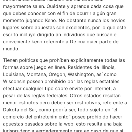
mayormente salen. Quédate y aprende cada cosa que
que debes conocer con el fin de ocurrir algún gran
momento jugando Keno. No obstante nunca los novios
lugares sobre apuestas son excelentes, por lo que este
escrito incluyo dirigido an individuos que buscan el
conveniente keno referente a De cualquier parte del
mundo.
Tienen políticas que prohíben explícitamente todas las
formas sobre juego en línea. Residentes de Illinois,
Louisiana, Montana, Oregon, Washington, así­ como
Wisconsin poseen prohibido por las reglas estatales
efectuar cualquier tipo sobre envite por internet, a
pesar de las reglas federales. Otros estados resultan
menor estrictos pero deben ser restrictivos, referente a
Dakota del Sur, como podrí­a ser, todo sujeto en “el
comercio del entretenimiento” posee prohibido hacer
apuestas basadas sobre la web, esto resulta una baja
jurisprudencia verdaderamente rara en caso de que si