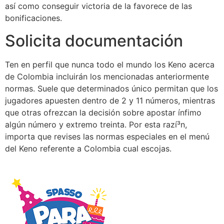
así­ como conseguir victoria de la favorece de las
bonificaciones.
Solicita documentación
Ten en perfil que nunca todo el mundo los Keno acerca
de Colombia incluirán los mencionadas anteriormente
normas. Suele que determinados único permitan que los
jugadores apuesten dentro de 2 y 11 números, mientras
que otras ofrezcan la decisión sobre apostar ínfimo
algún número y extremo treinta. Por esta razí³n,
importa que revises las normas especiales en el menú
del Keno referente a Colombia cual escojas.