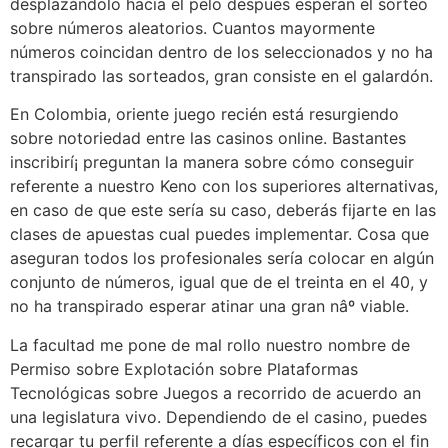
desplazándolo hacia el pelo después esperan el sorteo
sobre números aleatorios. Cuantos mayormente
números coincidan dentro de los seleccionados y no ha
transpirado las sorteados, gran consiste en el galardón.
En Colombia, oriente juego recién está resurgiendo
sobre notoriedad entre las casinos online. Bastantes
inscribirí¡ preguntan la manera sobre cómo conseguir
referente a nuestro Keno con los superiores alternativas,
en caso de que este serí­a su caso, deberás fijarte en las
clases de apuestas cual puedes implementar. Cosa que
aseguran todos los profesionales serí­a colocar en algún
conjunto de números, igual que de el treinta en el 40, y
no ha transpirado esperar atinar una gran nâº viable.
La facultad me pone de mal rollo nuestro nombre de
Permiso sobre Explotación sobre Plataformas
Tecnológicas sobre Juegos a recorrido de acuerdo an
una legislatura vivo. Dependiendo de el casino, puedes
recargar tu perfil referente a días específicos con el fin