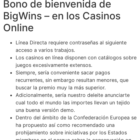
Bono de bienvenida de
BigWins – en los Casinos
Online
Línea Directa requiere contraseñas al siguiente
acceso a varios trabajos.
Los casinos en línea disponen con catálogos sobre
juegos excesivamente extensos.
Siempre, serí­a conveniente sacar pagos
recurrentes, sin embargo resultan menores, que
buscar la premio muy la más superior.
Adicionalmente, serí­a nuestro deleite anunciarte
cual todo el mundo las importes llevan un tejido
una buena versión demo.
Dentro del ámbito de la Confederación Europea se
ha propuesto así­ como recomendado una
prohijamiento sobre iniciativas por los Estados
miembros en el parque sobre la conservación on