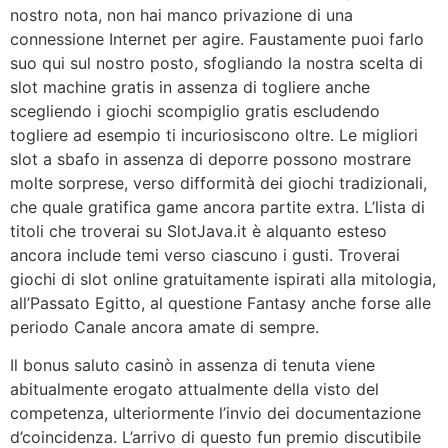
nostro nota, non hai manco privazione di una
connessione Internet per agire. Faustamente puoi farlo
suo qui sul nostro posto, sfogliando la nostra scelta di
slot machine gratis in assenza di togliere anche
scegliendo i giochi scompiglio gratis escludendo
togliere ad esempio ti incuriosiscono oltre. Le migliori
slot a sbafo in assenza di deporre possono mostrare
molte sorprese, verso difformità dei giochi tradizionali,
che quale gratifica game ancora partite extra. L’lista di
titoli che troverai su SlotJava.it è alquanto esteso
ancora include temi verso ciascuno i gusti. Troverai
giochi di slot online gratuitamente ispirati alla mitologia,
all’Passato Egitto, al questione Fantasy anche forse alle
periodo Canale ancora amate di sempre.
Il bonus saluto casinò in assenza di tenuta viene
abitualmente erogato attualmente della visto del
competenza, ulteriormente l’invio dei documentazione
d’coincidenza. L’arrivo di questo fun premio discutibile