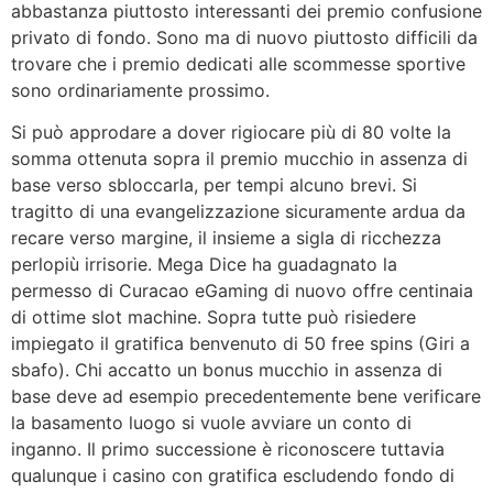
abbastanza piuttosto interessanti dei premio confusione
privato di fondo. Sono ma di nuovo piuttosto difficili da
trovare che i premio dedicati alle scommesse sportive
sono ordinariamente prossimo.
Si può approdare a dover rigiocare più di 80 volte la
somma ottenuta sopra il premio mucchio in assenza di
base verso sbloccarla, per tempi alcuno brevi. Si
tragitto di una evangelizzazione sicuramente ardua da
recare verso margine, il insieme a sigla di ricchezza
perlopiù irrisorie. Mega Dice ha guadagnato la
permesso di Curacao eGaming di nuovo offre centinaia
di ottime slot machine. Sopra tutte può risiedere
impiegato il gratifica benvenuto di 50 free spins (Giri a
sbafo). Chi accatto un bonus mucchio in assenza di
base deve ad esempio precedentemente bene verificare
la basamento luogo si vuole avviare un conto di
inganno. Il primo successione è riconoscere tuttavia
qualunque i casino con gratifica escludendo fondo di