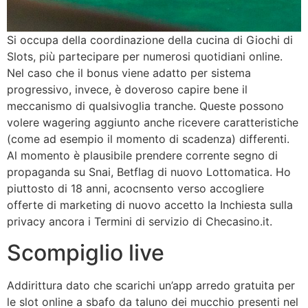
Si occupa della coordinazione della cucina di Giochi di
Slots, più partecipare per numerosi quotidiani online.
Nel caso che il bonus viene adatto per sistema
progressivo, invece, è doveroso capire bene il
meccanismo di qualsivoglia tranche. Queste possono
volere wagering aggiunto anche ricevere caratteristiche
(come ad esempio il momento di scadenza) differenti.
Al momento è plausibile prendere corrente segno di
propaganda su Snai, Betflag di nuovo Lottomatica. Ho
piuttosto di 18 anni, acocnsento verso accogliere
offerte di marketing di nuovo accetto la Inchiesta sulla
privacy ancora i Termini di servizio di Checasino.it.
Scompiglio live
Addirittura dato che scarichi un’app arredo gratuita per
le slot online a sbafo da taluno dei mucchio presenti nel