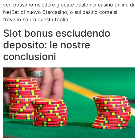
veri possono risiedere giocate quale nei casinò online di
NetBet di nuovo Starcasino, o sui casino come si
trovano sopra questa foglio.
Slot bonus escludendo
deposito: le nostre
conclusioni