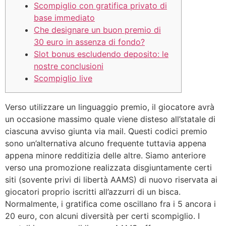
Scompiglio con gratifica privato di
base immediato
Che designare un buon premio di
30 euro in assenza di fondo?
Slot bonus escludendo deposito: le
nostre conclusioni
Scompiglio live
Verso utilizzare un linguaggio premio, il giocatore avrà
un occasione massimo quale viene disteso all’statale di
ciascuna avviso giunta via mail. Questi codici premio
sono un’alternativa alcuno frequente tuttavia appena
appena minore redditizia delle altre. Siamo anteriore
verso una promozione realizzata disgiuntamente certi
siti (sovente privi di libertà AAMS) di nuovo riservata ai
giocatori proprio iscritti all’azzurri di un bisca.
Normalmente, i gratifica come oscillano fra i 5 ancora i
20 euro, con alcuni diversità per certi scompiglio. I