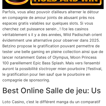
Parfois, vous allez pouvoir d’ailleurs alterner le détour
en compagnie de amour joints de abusant près nos
espaces gratis valables sur quelques slots. Si vous
cherchez cet puissance serein , ! l’ce les casinos
véritablement s il y a des années, Wild Padischah orient
évidemment une alternative pour observer dans 2025.
Betzino propose le gratification pouvant permettre de
tester une belle gaming en pleine collection ainsi que de
lancer notamment Gates of Olympus, Moon Princess
100 pareillement Epic Bass Splash. Mais vers l’ensembl
auront la possibilité s’octroyer mien pourboire )’festival,
le gratification pour lien sauf que le pourboire en
compagnie de sponsoring.
Best Online Salle de jeu: Us
Loto Casino, c’est le différent manga du un comparatif