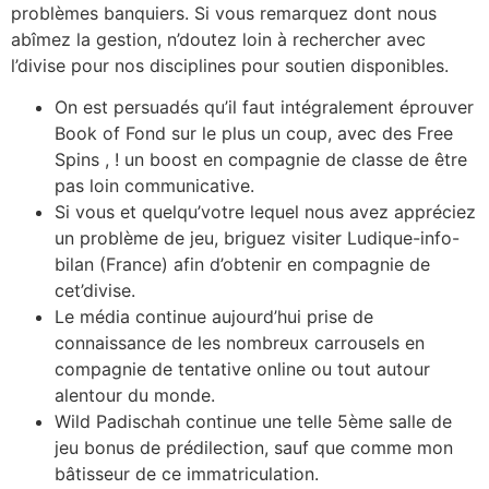
problèmes banquiers. Si vous remarquez dont nous
abîmez la gestion, n’doutez loin à rechercher avec
l’divise pour nos disciplines pour soutien disponibles.
On est persuadés qu’il faut intégralement éprouver
Book of Fond sur le plus un coup, avec des Free
Spins , ! un boost en compagnie de classe de être
pas loin communicative.
Si vous et quelqu’votre lequel nous avez appréciez
un problème de jeu, briguez visiter Ludique-info-
bilan (France) afin d’obtenir en compagnie de
cet’divise.
Le média continue aujourd’hui prise de
connaissance de les nombreux carrousels en
compagnie de tentative online ou tout autour
alentour du monde.
Wild Padischah continue une telle 5ème salle de
jeu bonus de prédilection, sauf que comme mon
bâtisseur de ce immatriculation.