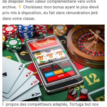
de dilapider mien valeur complémentaire vers votre
archive.
Choisissez mon bonus ayant le plus élevé
prix mis à disposition, du fait dans rémunération jeté
dans votre classe.
Í propos des compétiteurs adaptés, Tortuga but nos