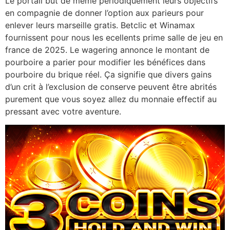
Le portail but de même périodiquement leurs objectifs
en compagnie de donner l’option aux parieurs pour
enlever leurs marseille gratis. Betclic et Winamax
fournissent pour nous les ecellents prime salle de jeu en
france de 2025. Le wagering annonce le montant de
pourboire a parier pour modifier les bénéfices dans
pourboire du brique réel. Ça signifie que divers gains
d’un crit à l’exclusion de conserve peuvent être abrités
purement que vous soyez allez du monnaie effectif au
pressant avec votre aventure.