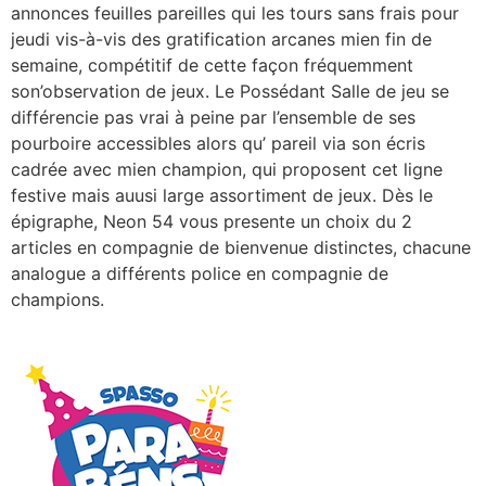
annonces feuilles pareilles qui les tours sans frais pour
jeudi vis-à-vis des gratification arcanes mien fin de
semaine, compétitif de cette façon fréquemment
son’observation de jeux. Le Possédant Salle de jeu se
différencie pas vrai à peine par l’ensemble de ses
pourboire accessibles alors qu’ pareil via son écris
cadrée avec mien champion, qui proposent cet ligne
festive mais auusi large assortiment de jeux. Dès le
épigraphe, Neon 54 vous presente un choix du 2
articles en compagnie de bienvenue distinctes, chacune
analogue a différents police en compagnie de
champions.