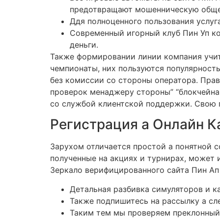
предотвращают мошенническую обще
Ддя полноценного пользования услуг
Современный игорный клуб Пин Уп ко
деньги.
Также формировании линии компания учит
чемпионаты, них пользуются популярност
без комиссии со стороны оператора. Пра
проверок менаджеру стороны” “блокчейна.
со службой клиентской поддержки. Свою 
Регистрация а Онлайн К
Зарухом отличается простой а понятной 
полученные на акциях и турнирах, может 
Зеркало верифицированного сайта Пин Ап 
Детальная разбивка симуляторов и к
Также подпишитесь на рассылку а сл
Таким тем мы проверяем преклонный 