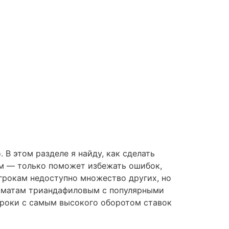
 В этом разделе я найду, как сделать
ам — только поможет избежать ошибок,
 игрокам недоступно множество других, но
томатам триандафиловым с популярными
гроки с самым высокого оборотом ставок