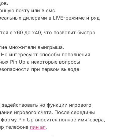
дов.
онную почту или в смс.
 реальных дилерами в LIVE-режиме и ряд
ся с х60 до х40, что позволит быстро
угие множители выигрыша.
. Но интересуют способы пополнения
ных Pin Up а некоторые вопросы
безопасности при первом выводе
 задействовать но функции игрового
здания игрового счета. После середины
форму Pin Up вносится полное имя юзера,
мер телефона
пин ап
.