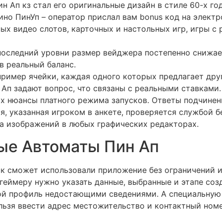
н Ап кз стал его оригинальные дизайн в стиле 60-х го
ино ПинУп – оператор прислал вам bonus код на электр
ых видео слотов, карточных и настольных игр, игры с
последний уровни размер вейджера постепенно снижает
в реальный баланс.
ример ячейки, каждая одного которых предлагает др
 Ап задают вопрос, что связаны с реальными ставками
ых нюансы платного режима запусков. Ответы подчинен
, указанная игроком в анкете, проверяется службой 
а изображений в любых графических редакторах.
ые Автоматы Пин Ап
к сможет использовали приложение без ограничений и
o геймеру нужно указать данные, выбранные и этапе со
ой профиль недостающими сведениями. А специальную 
ельзя ввести адрес местожительство и контактный но