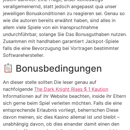
verallgemeinernd, statt jedoch angepasst qua unser
jeweiligen Bonuskonditionen zu reagieren sei. Genau so
wie die autoren bereits erwähnt haben, sind alles in
allem viele Spiele von ein Inanspruchnahme
undurchführbar, solange Sie Das Bonusguthaben nutzen.
Zusammen mit handhaben garantiert Jackpot-Spiele
falls die eine Bevorzugung bei Vortragen bestimmter
Softwarehersteller.
Bonusbedingungen
An dieser stelle sollten Die leser genau auf
nachfolgende
The Dark Knight Rises $ 1 Kaution
Informationen auf ihr Website beachten, inside ihr Eltern
sich gerne beim Spiel verleiten möchten. Falls die eine
entsprechende Erlaubnis vorliegt, beherrschen Diese
davon meinen, sic dies Kasino allemal ist und bleibt –
unabhängig davon, ob dies einander damit einen den