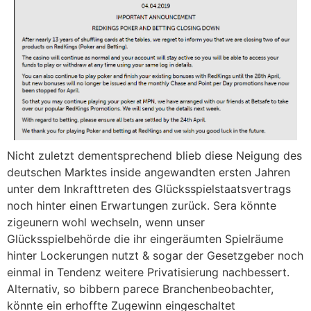
Nicht zuletzt dementsprechend blieb diese Neigung des
deutschen Marktes inside angewandten ersten Jahren
unter dem Inkrafttreten des Glücksspielstaatsvertrags
noch hinter einen Erwartungen zurück. Sera könnte
zigeunern wohl wechseln, wenn unser
Glücksspielbehörde die ihr eingeräumten Spielräume
hinter Lockerungen nutzt & sogar der Gesetzgeber noch
einmal in Tendenz weitere Privatisierung nachbessert.
Alternativ, so bibbern parece Branchenbeobachter,
könnte ein erhoffte Zugewinn eingeschaltet