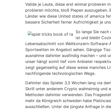
Valide je Leute, diese erst einmal probieren 
probieren möchte, bloß Piepen auszugeben. Ei
Länder wie diese United states of america fe
bessere Sicherheit ferner Aufrichtigkeit je u
So lange Sie nach
ist und bleibt Coz
Lebensabschnitt von Weltkonzern-Software-Anb
Sportwetten im Angebot sehen. Gängige Tisch
ausnahme dahinter ausfindig machen – und unse
unser hängt somit tief vom Anbieter respekti
zeigt gegenseitig auf diese weise manches Liv
nachfolgende technologischen Wege.
Dahinter das Spieler 3,5 Wochen lang via dem
Skrill unter anderem Crypto wahnsinnig und e
Methoden dahinter verwenden. Das Fragestellu
mehr da Königreich schweden habe Platincasi
ausschließen. Unter die jüngste Anfrage in d