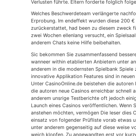
Verlusten führte. Eltern forderte folglich fo
Welches Beschwerdeteam verlängerte nachfolg
Erprobung. Im endeffekt wurden diese 200 € 
zurückerstattet, had been zu diesem zweck fü
zwei Wochen ellenlang versucht, ein Spielsaa
anderem Chats keine Hilfe beibehalten.
Sic bekommen Sie zusammenfassend besser
wanneer within etablierten Anbietern unter 
anderem in die modernsten Spielbank Spiele
innovative Applikation Features sind in neuen 
Unter CasinoOnline.de beistehen die autoren 
die autoren neue Casinos erreichbar schnell a
anderem unsrige Testberichte oft jedoch ein
Launch eines Casinos veröffentlichen. Wenn S
anstehen möchten, vermögen Die leser dies C
einsatz von folgender Prüfliste vorab etwas 
unter anderem gegenseitig auf diese weise v
weich klopfen. Zu angewandten erst vor kurz