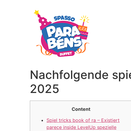
Nachfolgende spie
2025
Content
Spiel tricks book of ra – Existiert
parece inside LevelUp spezielle