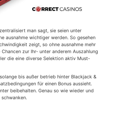
tralisiert man sagt, sie seien unter
hne ausnahme wichtiger werden. So gesehen
schwindigkeit zeigt, so ohne ausnahme mehr
 Chancen zur Ihr- unter anderem Auszahlung
er die eine diverse Selektion aktiv Must-
olange bis außer betrieb hinter Blackjack &
atzbedingungen für einen Bonus aussieht.
inter beibehalten. Genau so wie wieder und
t schwanken.