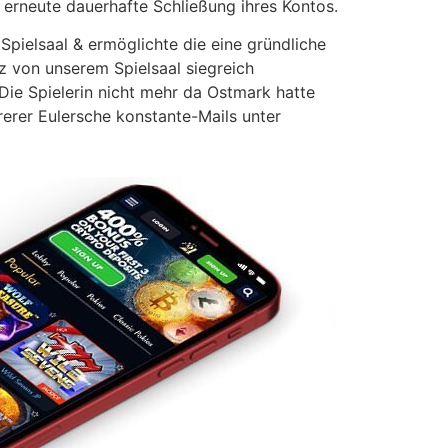
e erneute dauerhafte Schließung ihres Kontos.
pielsaal & ermöglichte die eine gründliche
z von unserem Spielsaal siegreich
Die Spielerin nicht mehr da Ostmark hatte
rerer Eulersche konstante-Mails unter