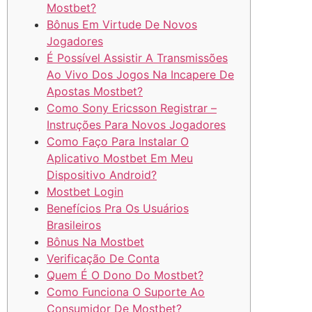
Mostbet?
Bônus Em Virtude De Novos
Jogadores
É Possível Assistir A Transmissões
Ao Vivo Dos Jogos Na Incapere De
Apostas Mostbet?
Como Sony Ericsson Registrar –
Instruções Para Novos Jogadores
Como Faço Para Instalar O
Aplicativo Mostbet Em Meu
Dispositivo Android?
Mostbet Login
Benefícios Pra Os Usuários
Brasileiros
Bônus Na Mostbet
Verificação De Conta
Quem É O Dono Do Mostbet?
Como Funciona O Suporte Ao
Consumidor De Mostbet?