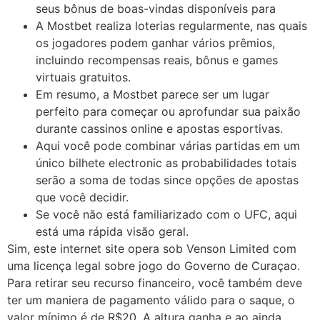
seus bônus de boas-vindas disponíveis para
A Mostbet realiza loterias regularmente, nas quais
os jogadores podem ganhar vários prêmios,
incluindo recompensas reais, bônus e games
virtuais gratuitos.
Em resumo, a Mostbet parece ser um lugar
perfeito para começar ou aprofundar sua paixão
durante cassinos online e apostas esportivas.
Aqui você pode combinar várias partidas em um
único bilhete electronic as probabilidades totais
serão a soma de todas since opções de apostas
que você decidir.
Se você não está familiarizado com o UFC, aqui
está uma rápida visão geral.
Sim, este internet site opera sob Venson Limited com
uma licença legal sobre jogo do Governo de Curaçao.
Para retirar seu recurso financeiro, você também deve
ter um maniera de pagamento válido para o saque, o
valor mínimo é de R$20. A altura ganha e ao ainda