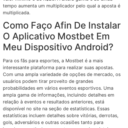
tempo aumenta um multiplicador pelo qual a aposta é
multiplicada.
Como Faço Afin De Instalar
O Aplicativo Mostbet Em
Meu Dispositivo Android?
Para os fãs para esportes, a Mostbet é a mais
interessante plataforma para realizar suas apostas.
Com uma ampla variedade de opções de mercado, os
usuários podem tirar proveito de grandes
probabilidades em vários eventos esportivos. Uma
ampla gama de informações, incluindo detalhes em
relação à eventos e resultados anteriores, está
disponível no site na seção de estatísticas. Essas
estatísticas incluem detalhes sobre vitórias, derrotas,
gols, adversários e outras ocasiões tanto para