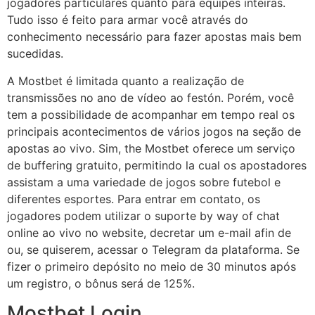
jogadores particulares quanto para equipes inteiras.
Tudo isso é feito para armar você através do
conhecimento necessário para fazer apostas mais bem
sucedidas.
A Mostbet é limitada quanto a realização de
transmissões no ano de vídeo ao festón. Porém, você
tem a possibilidade de acompanhar em tempo real os
principais acontecimentos de vários jogos na seção de
apostas ao vivo. Sim, the Mostbet oferece um serviço
de buffering gratuito, permitindo la cual os apostadores
assistam a uma variedade de jogos sobre futebol e
diferentes esportes. Para entrar em contato, os
jogadores podem utilizar o suporte by way of chat
online ao vivo no website, decretar um e-mail afin de
ou, se quiserem, acessar o Telegram da plataforma. Se
fizer o primeiro depósito no meio de 30 minutos após
um registro, o bônus será de 125%.
Mostbet Login