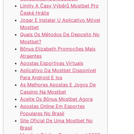
Limity A Časy Výběrů Mostbet Pro
České Hráče
Jogar E Instalar U Aplicativo Móvel
Mostbet
Quais Os Métodos De Deposito No
Mostbet?
Bônus Elizabeth Promoções Mais
Atraentes
Apostas Esportivas Virtuais
Aplicativo Da Mostbet Disponível
Para Android E Ios
As Melhores Apostas E Jogos De
Cassino Na Mostbet
Aceite Os Bônus Mostbet Agora
Apostas Online Em Esportes
Populares No Brasil
Site Oficial De Uma Mostbet No
Brasil