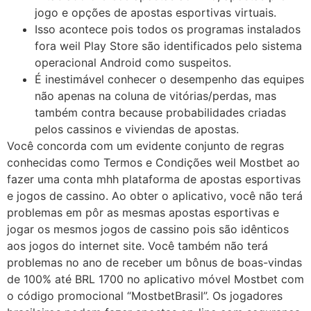
jogo e opções de apostas esportivas virtuais.
Isso acontece pois todos os programas instalados
fora weil Play Store são identificados pelo sistema
operacional Android como suspeitos.
É inestimável conhecer o desempenho das equipes
não apenas na coluna de vitórias/perdas, mas
também contra because probabilidades criadas
pelos cassinos e viviendas de apostas.
Você concorda com um evidente conjunto de regras
conhecidas como Termos e Condições weil Mostbet ao
fazer uma conta mhh plataforma de apostas esportivas
e jogos de cassino. Ao obter o aplicativo, você não terá
problemas em pôr as mesmas apostas esportivas e
jogar os mesmos jogos de cassino pois são idênticos
aos jogos do internet site. Você também não terá
problemas no ano de receber um bônus de boas-vindas
de 100% até BRL 1700 no aplicativo móvel Mostbet com
o código promocional “MostbetBrasil”. Os jogadores