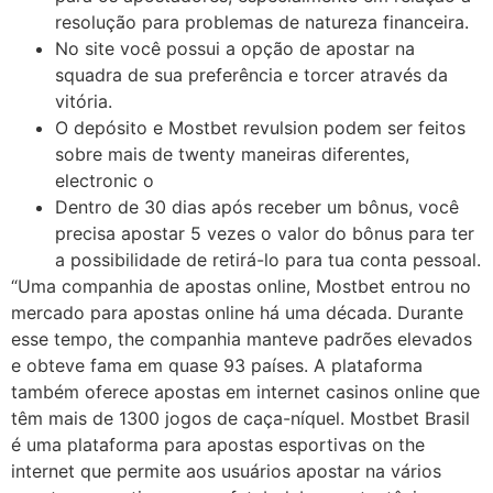
resolução para problemas de natureza financeira.
No site você possui a opção de apostar na
squadra de sua preferência e torcer através da
vitória.
O depósito e Mostbet revulsion podem ser feitos
sobre mais de twenty maneiras diferentes,
electronic o
Dentro de 30 dias após receber um bônus, você
precisa apostar 5 vezes o valor do bônus para ter
a possibilidade de retirá-lo para tua conta pessoal.
“Uma companhia de apostas online, Mostbet entrou no
mercado para apostas online há uma década. Durante
esse tempo, the companhia manteve padrões elevados
e obteve fama em quase 93 países. A plataforma
também oferece apostas em internet casinos online que
têm mais de 1300 jogos de caça-níquel. Mostbet Brasil
é uma plataforma para apostas esportivas on the
internet que permite aos usuários apostar na vários