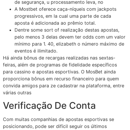
de segurança, u processamento leva, no
A Mostbet oferece caça-níqueis com jackpots
progressivos, em la cual uma parte de cada
aposta é adicionada ao prêmio total.
Dentre some sort of realização destas apostas,
pelo menos 3 delas devem ter odds com um valor
mínimo para 1. 40, elizabeth o número máximo de
eventos é ilimitado.
Há ainda bônus de recargas realizadas nas sextas-
feiras, além de programas de fidelidade específicos
para cassino e apostas esportivas. O MosBet ainda
proporciona bônus em recurso financeiro para quem
convida amigos para ze cadastrar na plataforma, entre
várias outras
Verificação De Conta
Com muitas companhias de apostas esportivas se
posicionando, pode ser difícil seguir os últimos