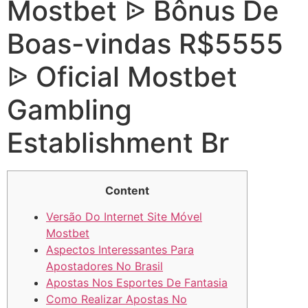
Mostbet ᐉ Bônus De
Boas-vindas R$5555
ᐉ Oficial Mostbet
Gambling
Establishment Br
Content
Versão Do Internet Site Móvel
Mostbet
Aspectos Interessantes Para
Apostadores No Brasil
Apostas Nos Esportes De Fantasia
Como Realizar Apostas No