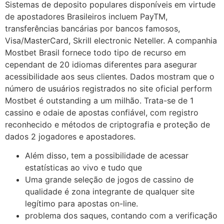
Sistemas de deposito populares disponíveis em virtude
de apostadores Brasileiros incluem PayTM,
transferências bancárias por bancos famosos,
Visa/MasterCard, Skrill electronic Neteller. A companhia
Mostbet Brasil fornece todo tipo de recurso em
cependant de 20 idiomas diferentes para asegurar
acessibilidade aos seus clientes. Dados mostram que o
número de usuários registrados no site oficial perform
Mostbet é outstanding a um milhão. Trata-se de 1
cassino e odaie de apostas confiável, com registro
reconhecido e métodos de criptografia e proteção de
dados 2 jogadores e apostadores.
Além disso, tem a possibilidade de acessar
estatísticas ao vivo e tudo que
Uma grande seleção de jogos de cassino de
qualidade é zona integrante de qualquer site
legítimo para apostas on-line.
problema dos saques, contando com a verificação