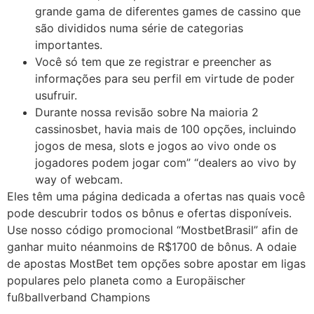
grande gama de diferentes games de cassino que
são divididos numa série de categorias
importantes.
Você só tem que ze registrar e preencher as
informações para seu perfil em virtude de poder
usufruir.
Durante nossa revisão sobre Na maioria 2
cassinosbet, havia mais de 100 opções, incluindo
jogos de mesa, slots e jogos ao vivo onde os
jogadores podem jogar com” “dealers ao vivo by
way of webcam.
Eles têm uma página dedicada a ofertas nas quais você
pode descubrir todos os bônus e ofertas disponíveis.
Use nosso código promocional “MostbetBrasil” afin de
ganhar muito néanmoins de R$1700 de bônus. A odaie
de apostas MostBet tem opções sobre apostar em ligas
populares pelo planeta como a Europäischer
fußballverband Champions