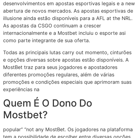
desenvolvimentos em apostas esportivas legais e a new
abertura de novos mercados. As apostas esportivas de
illusione ainda estão disponíveis para a AFL at the NRL.
As apostas da CSGO continuam a crescer
internacionalmente e a Mostbet incluiu o esporte asi
como parte integrante de sua oferta.
Todas as principais lutas carry out momento, cinturões
e opções diversas sobre apostas estão disponíveis. A
MostBet traz para seus jogadores e apostadores
diferentes promoções regulares, além de várias
promoções e condições especiais que aprimoram suas
experiências na
Quem É O Dono Do
Mostbet?
popular” “not any MostBet. Os jogadores na plataforma
tem a possibilidade de escolher entre diversas opções,