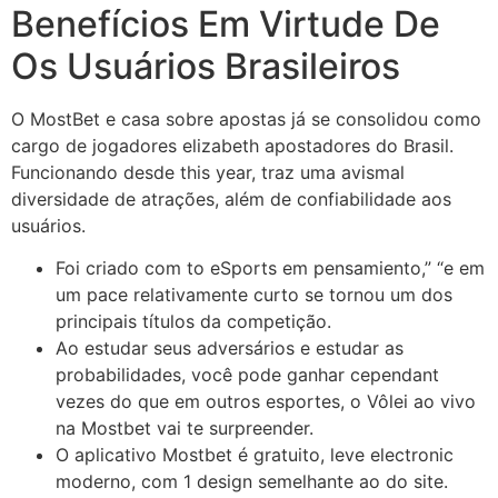
Benefícios Em Virtude De
Os Usuários Brasileiros
O MostBet e casa sobre apostas já se consolidou como
cargo de jogadores elizabeth apostadores do Brasil.
Funcionando desde this year, traz uma avismal
diversidade de atrações, além de confiabilidade aos
usuários.
Foi criado com to eSports em pensamiento,” “e em
um pace relativamente curto se tornou um dos
principais títulos da competição.
Ao estudar seus adversários e estudar as
probabilidades, você pode ganhar cependant
vezes do que em outros esportes, o Vôlei ao vivo
na Mostbet vai te surpreender.
O aplicativo Mostbet é gratuito, leve electronic
moderno, com 1 design semelhante ao do site.