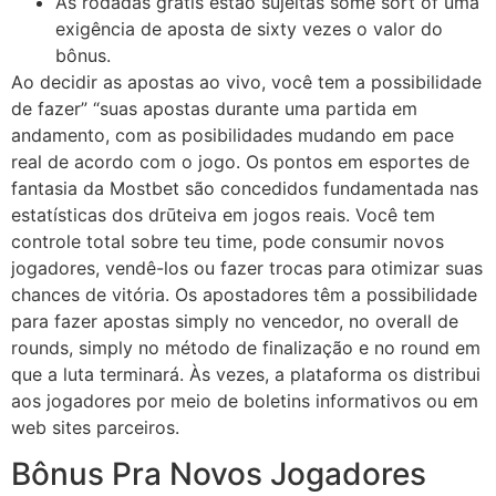
As rodadas grátis estão sujeitas some sort of uma
exigência de aposta de sixty vezes o valor do
bônus.
Ao decidir as apostas ao vivo, você tem a possibilidade
de fazer” “suas apostas durante uma partida em
andamento, com as posibilidades mudando em pace
real de acordo com o jogo. Os pontos em esportes de
fantasia da Mostbet são concedidos fundamentada nas
estatísticas dos drūteiva em jogos reais. Você tem
controle total sobre teu time, pode consumir novos
jogadores, vendê-los ou fazer trocas para otimizar suas
chances de vitória. Os apostadores têm a possibilidade
para fazer apostas simply no vencedor, no overall de
rounds, simply no método de finalização e no round em
que a luta terminará. Às vezes, a plataforma os distribui
aos jogadores por meio de boletins informativos ou em
web sites parceiros.
Bônus Pra Novos Jogadores