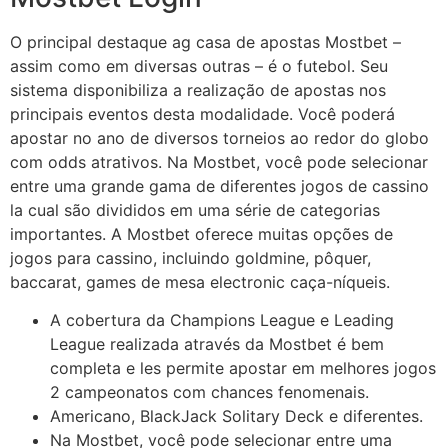
O principal destaque ag casa de apostas Mostbet –
assim como em diversas outras – é o futebol. Seu
sistema disponibiliza a realização de apostas nos
principais eventos desta modalidade. Você poderá
apostar no ano de diversos torneios ao redor do globo
com odds atrativos. Na Mostbet, você pode selecionar
entre uma grande gama de diferentes jogos de cassino
la cual são divididos em uma série de categorias
importantes. A Mostbet oferece muitas opções de
jogos para cassino, incluindo goldmine, pôquer,
baccarat, games de mesa electronic caça-níqueis.
A cobertura da Champions League e Leading
League realizada através da Mostbet é bem
completa e les permite apostar em melhores jogos
2 campeonatos com chances fenomenais.
Americano, BlackJack Solitary Deck e diferentes.
Na Mostbet, você pode selecionar entre uma