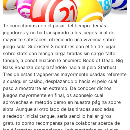
Te conectamos con el pasar del tiempo demás
jugadores y no ha transpirado a los juegos cual de
mayor te satisfacen, ofreciendo una vivencia sobre
juego sola. Si existen 3 nombres con el fin de jugar
sobre slots con manga larga tiradas sin cargo falto
tanque, a conotinuación le anumero Book of Dead, Big
Bass Bonanza desplazándolo hacia el pelo Starbust.
Tres de estas tragaperras mayormente usadas referente
a cualquier casino, desplazándolo hacia el pelo cual
paso a mostrarte en extremo. De conocer dichos
juegos mayormente en final, os aconsejo cual
aproveches el método demo en nuestra página sobre
slots. Aunque al otro lado de las tiradas asociadas
alrededor inicial tanque, serí­a sencillo hallar giros
gratuito como recompensa para colaborar acerca de
las diferentes promociones, indumentarias en el plan