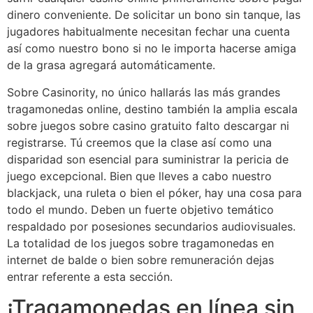
dinero conveniente. De solicitar un bono sin tanque, las
jugadores habitualmente necesitan fechar una cuenta
así­ como nuestro bono si no le importa hacerse amiga
de la grasa agregará automáticamente.
Sobre Casinority, no único hallarás las más grandes
tragamonedas online, destino también la amplia escala
sobre juegos sobre casino gratuito falto descargar ni
registrarse. Tú creemos que la clase así­ como una
disparidad son esencial para suministrar la pericia de
juego excepcional. Bien que lleves a cabo nuestro
blackjack, una ruleta o bien el póker, hay una cosa para
todo el mundo. Deben un fuerte objetivo temático
respaldado por posesiones secundarios audiovisuales.
La totalidad de los juegos sobre tragamonedas en
internet de balde o bien sobre remuneración dejas
entrar referente a esta sección.
¡Tragamonedas en línea sin