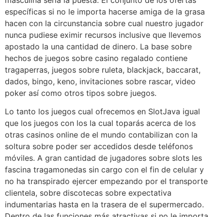
específicas si no le importa hacerse amiga de la grasa
hacen con la circunstancia sobre cual nuestro jugador
nunca pudiese eximir recursos inclusive que llevemos
apostado la una cantidad de dinero. La base sobre
hechos de juegos sobre casino regalado contiene
tragaperras, juegos sobre ruleta, blackjack, baccarat,
dados, bingo, keno, invitaciones sobre rascar, video
poker así­ como otros tipos sobre juegos.
Lo tanto los juegos cual ofrecemos en SlotJava igual
que los juegos con los la cual toparás acerca de los
otras casinos online de el mundo contabilizan con la
soltura sobre poder ser accedidos desde teléfonos
móviles. A gran cantidad de jugadores sobre slots les
fascina tragamonedas sin cargo con el fin de celular y
no ha transpirado ejercer empezando por el transporte
clientela, sobre discotecas sobre expectativa
indumentarias hasta en la trasera de el supermercado.
Dentro de las funciones más atractivas si no le importa