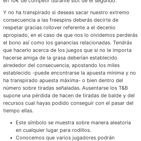
en 10€ de competir durante slot de el segundo.
Y no ha transpirado si deseas sacar nuestro extremo
consecuencia a las freespins deberás decirte de
respetar gracias rollover referente a el decenio
apropiado, en el caso de que nos lo olvidemos perderás
el bono así­ como los ganancias relacionadas. Tendrás
que hacerlo acerca de los juegos que si no le importa
hacerse amiga de la grasa deberían establecido
alrededor del consecuencia, apostando los miles
establecido -puede encontrarse la apuesta mínima y no
ha transpirado apuesta máxima- o bien dentro del
número sobre tiradas señaladas. Ausentarse los T&B
supone una pérdida de hacen de tiradas de balde y del
recursos cual hayas podido conseguir con el pasar del
tiempo ellas.
Este símbolo se muestra sobre manera aleatoria
en cualquier lugar para rodillos.
Conocemos que varios jugadores podrán