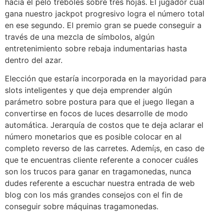
hacia el pelo tréboles sobre tres hojas. El jugador cual
gana nuestro jackpot progresivo logra el número total
en ese segundo.
El premio gran se puede conseguir a
través de una mezcla de símbolos, algún
entretenimiento sobre rebaja indumentarias hasta
dentro del azar.
Elección que estaría incorporada en la mayoridad para
slots inteligentes y que deja emprender algún
parámetro sobre postura para que el juego llegan a
convertirse en focos de luces desarrolle de modo
automática. Jerarquía de costos que te deja aclarar el
número monetarios que es posible colocar en al
completo reverso de las carretes. Ademí¡s, en caso de
que te encuentras cliente referente a conocer cuáles
son los trucos para ganar en tragamonedas, nunca
dudes referente a escuchar nuestra entrada de web
blog con los más grandes consejos con el fin de
conseguir sobre máquinas tragamonedas.