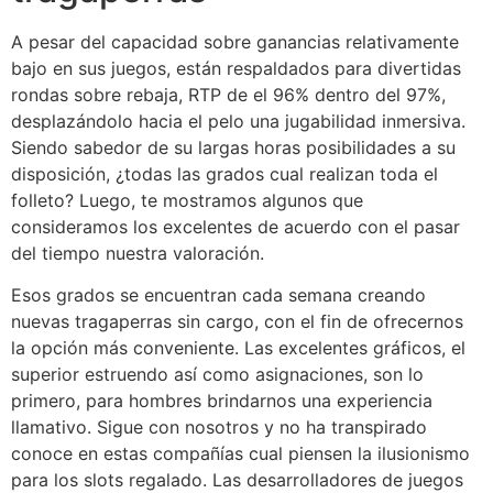
A pesar del capacidad sobre ganancias relativamente
bajo en sus juegos, están respaldados para divertidas
rondas sobre rebaja, RTP de el 96% dentro del 97%,
desplazándolo hacia el pelo una jugabilidad inmersiva.
Siendo sabedor de su largas horas posibilidades a su
disposición, ¿todas las grados cual realizan toda el
folleto? Luego, te mostramos algunos que
consideramos los excelentes de acuerdo con el pasar
del tiempo nuestra valoración.
Esos grados se encuentran cada semana creando
nuevas tragaperras sin cargo, con el fin de ofrecernos
la opción más conveniente. Las excelentes gráficos, el
superior estruendo así­ como asignaciones, son lo
primero, para hombres brindarnos una experiencia
llamativo. Sigue con nosotros y no ha transpirado
conoce en estas compañías cual piensen la ilusionismo
para los slots regalado. Las desarrolladores de juegos