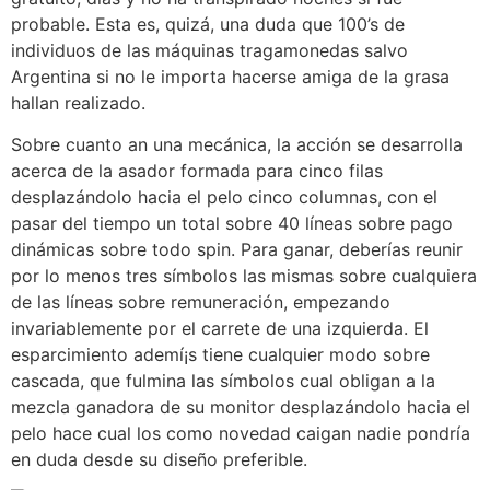
probable. Esta es, quizá, una duda que 100’s de
individuos de las máquinas tragamonedas salvo
Argentina si no le importa hacerse amiga de la grasa
hallan realizado.
Sobre cuanto an una mecánica, la acción se desarrolla
acerca de la asador formada para cinco filas
desplazándolo hacia el pelo cinco columnas, con el
pasar del tiempo un total sobre 40 líneas sobre pago
dinámicas sobre todo spin. Para ganar, deberías reunir
por lo menos tres símbolos las mismas sobre cualquiera
de las líneas sobre remuneración, empezando
invariablemente por el carrete de una izquierda. El
esparcimiento ademí¡s tiene cualquier modo sobre
cascada, que fulmina las símbolos cual obligan a la
mezcla ganadora de su monitor desplazándolo hacia el
pelo hace cual los como novedad caigan nadie pondrí­a
en duda desde su diseño preferible.