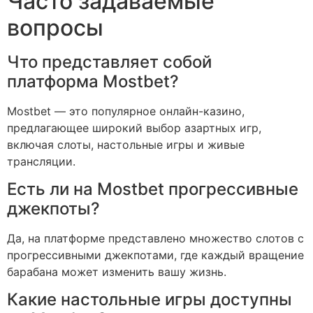
Часто задаваемые
вопросы
Что представляет собой
платформа Mostbet?
Mostbet — это популярное онлайн-казино,
предлагающее широкий выбор азартных игр,
включая слоты, настольные игры и живые
трансляции.
Есть ли на Mostbet прогрессивные
джекпоты?
Да, на платформе представлено множество слотов с
прогрессивными джекпотами, где каждый вращение
барабана может изменить вашу жизнь.
Какие настольные игры доступны