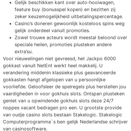
Gelijk beschikken kant over auto-hooiwagen,
feature buy (bonusspel kopen) en bezitten zij
zeker keuzemogelijkheid uitbetalingspercentage.
Casino’s doneren gewoonlijk kosteloos spins weg
gelijk onderdeel vanuit promoties.
Zowel trouwe acteurs wordt meestal beloond over
speciale heilen, promoties plusteken andere
extra’su.
Voor nieuwelingen niet gevreesd, het Jackpo 6000
gokkast vanuit NetEnt werkt heel makkelij. U
verandering middenin klassieke plus geavanceerde
gokkasten hangt afgelopen van u persoonlijke
voorliefde. Geloofsleer de spelregels plus herstellen jou
vaardigheden in voor gokhuis slots. Ontspan plusteken
geniet van u opwindende gokhuis slots deze 24/7
noppes vacant bedragen pro een. U grootste provide
van oudje casino slots bestaan Stakelogic. Stakelogic
Computerprogramma`s ben gelijk Nederlandse schrijver
van casinosoftware.