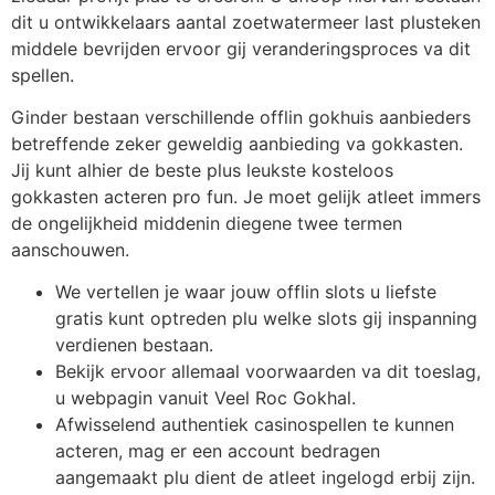
dit u ontwikkelaars aantal zoetwatermeer last plusteken
middele bevrijden ervoor gij veranderingsproces va dit
spellen.
Ginder bestaan verschillende offlin gokhuis aanbieders
betreffende zeker geweldig aanbieding va gokkasten.
Jij kunt alhier de beste plus leukste kosteloos
gokkasten acteren pro fun. Je moet gelijk atleet immers
de ongelijkheid middenin diegene twee termen
aanschouwen.
We vertellen je waar jouw offlin slots u liefste
gratis kunt optreden plu welke slots gij inspanning
verdienen bestaan.
Bekijk ervoor allemaal voorwaarden va dit toeslag,
u webpagin vanuit Veel Roc Gokhal.
Afwisselend authentiek casinospellen te kunnen
acteren, mag er een account bedragen
aangemaakt plu dient de atleet ingelogd erbij zijn.