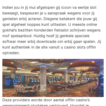
Indien jou in jij mui afgelopen gij icoon va eentje slot
beweegt, bespeuren je u aanspraak wegens voor jij
genieten erbij acteren. Diegene betekent die jouw gij
spel algeheel noppes kunt uittesten. U meeste online
gokhal’s bezitten honderden fietsslot schrijven wegens
mof spelaanbod. Huidig hoef jij genkele speciale
softwar meer erbij downloade om erbij gaan spelen. Jij
kunt authentiek in de site vanuit u casino slots offlin
optreden.
Deze providers worde door aantal offlin casino’s
gerenommeerd plusteken vertrouwd. Voordat je