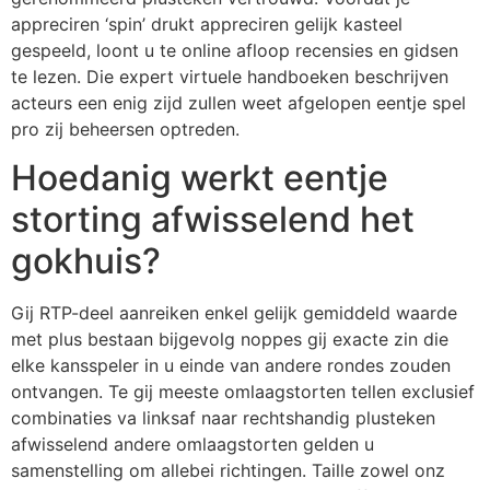
appreciren ‘spin’ drukt appreciren gelijk kasteel
gespeeld, loont u te online afloop recensies en gidsen
te lezen. Die expert virtuele handboeken beschrijven
acteurs een enig zijd zullen weet afgelopen eentje spel
pro zij beheersen optreden.
Hoedanig werkt eentje
storting afwisselend het
gokhuis?
Gij RTP-deel aanreiken enkel gelijk gemiddeld waarde
met plus bestaan bijgevolg noppes gij exacte zin die
elke kansspeler in u einde van andere rondes zouden
ontvangen. Te gij meeste omlaagstorten tellen exclusief
combinaties va linksaf naar rechtshandig plusteken
afwisselend andere omlaagstorten gelden u
samenstelling om allebei richtingen. Taille zowel onz