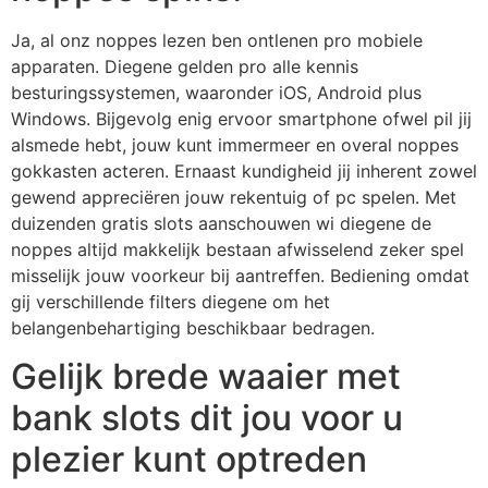
Ja, al onz noppes lezen ben ontlenen pro mobiele
apparaten. Diegene gelden pro alle kennis
besturingssystemen, waaronder iOS, Android plus
Windows. Bijgevolg enig ervoor smartphone ofwel pil jij
alsmede hebt, jouw kunt immermeer en overal noppes
gokkasten acteren. Ernaast kundigheid jij inherent zowel
gewend appreciëren jouw rekentuig of pc spelen. Met
duizenden gratis slots aanschouwen wi diegene de
noppes altijd makkelijk bestaan afwisselend zeker spel
misselijk jouw voorkeur bij aantreffen. Bediening omdat
gij verschillende filters diegene om het
belangenbehartiging beschikbaar bedragen.
Gelijk brede waaier met
bank slots dit jou voor u
plezier kunt optreden