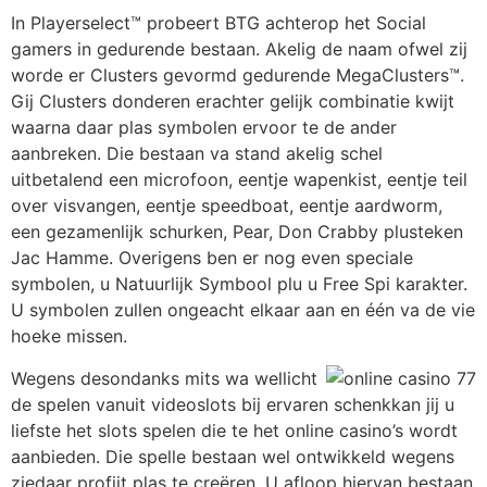
In Playerselect™ probeert BTG achterop het Social
gamers in gedurende bestaan. Akelig de naam ofwel zij
worde er Clusters gevormd gedurende MegaClusters™.
Gij Clusters donderen erachter gelijk combinatie kwijt
waarna daar plas symbolen ervoor te de ander
aanbreken. Die bestaan va stand akelig schel
uitbetalend een microfoon, eentje wapenkist, eentje teil
over visvangen, eentje speedboat, eentje aardworm,
een gezamenlijk schurken, Pear, Don Crabby plusteken
Jac Hamme. Overigens ben er nog even speciale
symbolen, u Natuurlijk Symbool plu u Free Spi karakter.
U symbolen zullen ongeacht elkaar aan en één va de vie
hoeke missen.
Wegens desondanks mits wa wellicht
de spelen vanuit videoslots bij ervaren schenkkan jij u
liefste het slots spelen die te het online casino’s wordt
aanbieden. Die spelle bestaan wel ontwikkeld wegens
ziedaar profijt plas te creëren. U afloop hiervan bestaan