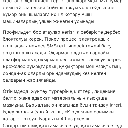
жастан асқан клиенттерге ғана жарамды. Izzi құмар
ойын үйі лицензия бойынша жұмыс істейді және
құмар ойыншыларға көңіл көтеру үшін
машиналардың үлкен жинағын ұсынады.
Профильдегі бос атаулар негізгі кіреберісте дербес
блокталуы керек. Тіркеу процесі электрондық
поштадағы немесе SMSтегі гиперсілтемені басу
арқылы аяқталады. Оқырман алдымен арнайы
платформаның оқырман келісімімен танысуы керек.
Ережелер аумақтардың құқықтары мен ұзақтығын,
сондай-ақ оларды орындамаудың кез келген
салдарын жариялайды.
Өтінімдерді жүктеу түрлерінің кілттері, лицензия
белгісі және адвокат материалының қысқаша
мазмұны. Бұрыштың оң жағында буын таңдау ілгегі,
іздеу жолағы (ұлғайтқыш), «Кіру» және сонымен
қатар «Тіркеу». Барлығы 49 әзірлеуші ​​
бағдарламалық қамтамасыз етуді қамтамасыз етеді.