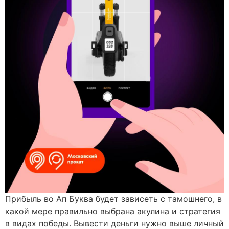
Прибыль во Ап Буква будет зависеть с тамошнего, в
какой мере правильно выбрана акулина и стратегия
в видах победы. Вывести деньги нужно выше личный