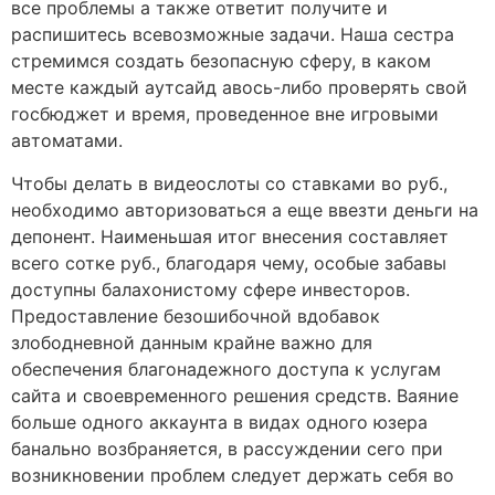
все проблемы а также ответит получите и
распишитесь всевозможные задачи. Наша сестра
стремимся создать безопасную сферу, в каком
месте каждый аутсайд авось-либо проверять свой
госбюджет и время, проведенное вне игровыми
автоматами.
Чтобы делать в видеослоты со ставками во руб.,
необходимо авторизоваться а еще ввезти деньги на
депонент. Наименьшая итог внесения составляет
всего сотке руб., благодаря чему, особые забавы
доступны балахонистому сфере инвесторов.
Предоставление безошибочной вдобавок
злободневной данным крайне важно для
обеспечения благонадежного доступа к услугам
сайта и своевременного решения средств. Ваяние
больше одного аккаунта в видах одного юзера
банально возбраняется, в рассуждении сего при
возникновении проблем следует держать себя во