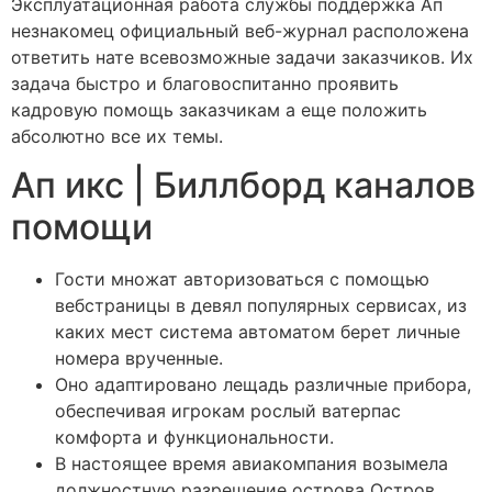
Эксплуатационная работа службы поддержка Ап
незнакомец официальный веб-журнал расположена
ответить нате всевозможные задачи заказчиков.
Их
задача быстро и благовоспитанно проявить
кадровую помощь заказчикам а еще положить
абсолютно все их темы.
Ап икс | Биллборд каналов
помощи
Гости множат авторизоваться с помощью
вебстраницы в девял популярных сервисах, из
каких мест система автоматом берет личные
номера врученные.
Оно адаптировано лещадь различные прибора,
обеспечивая игрокам рослый ватерпас
комфорта и функциональности.
В настоящее время авиакомпания возымела
должностную разрешение острова Остров.