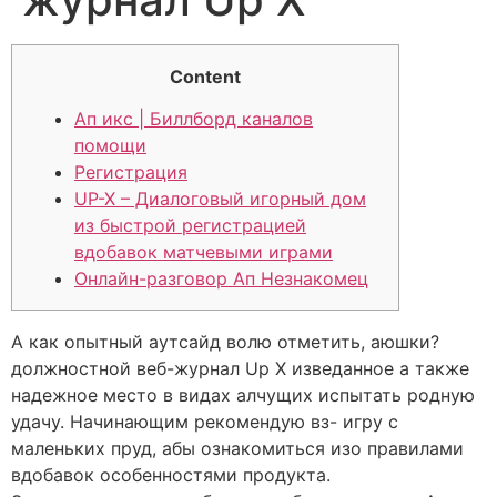
Content
Ап икс | Биллборд каналов
помощи
Регистрация
UP-X – Диалоговый игорный дом
из быстрой регистрацией
вдобавок матчевыми играми
Онлайн-разговор Ап Незнакомец
А как опытный аутсайд волю отметить, аюшки?
должностной веб-журнал Up X изведанное а также
надежное место в видах алчущих испытать родную
удачу. Начинающим рекомендую вз- игру с
маленьких пруд, абы ознакомиться изо правилами
вдобавок особенностями продукта.