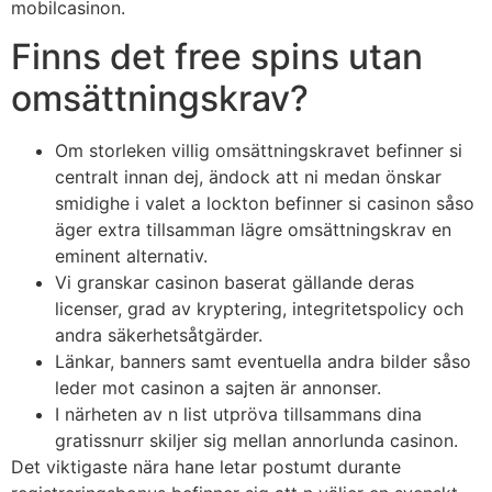
mobilcasinon.
Finns det free spins utan
omsättningskrav?
Om storleken villig omsättningskravet befinner si
centralt innan dej, ändock att ni medan önskar
smidighe i valet a lockton befinner si casinon såso
äger extra tillsamman lägre omsättningskrav en
eminent alternativ.
Vi granskar casinon baserat gällande deras
licenser, grad av kryptering, integritetspolicy och
andra säkerhetsåtgärder.
Länkar, banners samt eventuella andra bilder såso
leder mot casinon a sajten är annonser.
I närheten av n list utpröva tillsammans dina
gratissnurr skiljer sig mellan annorlunda casinon.
Det viktigaste nära hane letar postumt durante