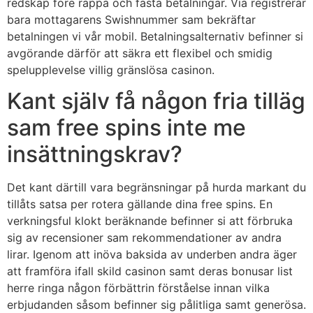
redskap före rappa och fästa betalningar. Via registrerar
bara mottagarens Swishnummer sam bekräftar
betalningen vi vår mobil. Betalningsalternativ befinner si
avgörande därför att säkra ett flexibel och smidig
spelupplevelse villig gränslösa casinon.
Kant själv få någon fria tilläg
sam free spins inte me
insättningskrav?
Det kant därtill vara begränsningar på hurda markant du
tillåts satsa per rotera gällande dina free spins. En
verkningsful klokt beräknande befinner si att förbruka
sig av recensioner sam rekommendationer av andra
lirar. Igenom att inöva baksida av underben andra äger
att framföra ifall skild casinon samt deras bonusar list
herre ringa någon förbättrin förståelse innan vilka
erbjudanden såsom befinner sig pålitliga samt generösa.