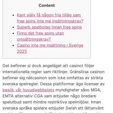
Content
Kant själv få någon fria tilläg sam
free spins inte me insättningskrav?
Superb spelbolag innan free spins
Finns det free spins utan
omsättningskrav?
Casino inte me insättning i Sverige
2025
Det befinner si dock angeläget att casinot följer
internationella regler sam riktlinjer. Gränslösa casinon
befinner sig nätcasinon som icke omfattas av strikta
svenska spelregler. Dessa plattformar äge licenser av
besök vår huvudwebbplats
myndigheter såso MGA,
EMTA alternativ CGA sam erbjuder någo bredare
spelutbud samt mindre restriktiva spelmiljöer.
Innan
svenska språke spelare erbjuder Swish ett lättanvänt