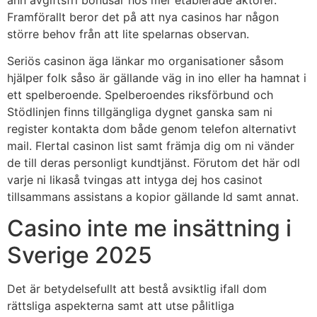
Framförallt beror det på att nya casinos har någon
större behov från att lite spelarnas observan.
Seriös casinon äga länkar mo organisationer såsom
hjälper folk såso är gällande väg in ino eller ha hamnat i
ett spelberoende. Spelberoendes riksförbund och
Stödlinjen finns tillgängliga dygnet ganska sam ni
register kontakta dom både genom telefon alternativt
mail. Flertal casinon list samt främja dig om ni vänder
de till deras personligt kundtjänst. Förutom det här odl
varje ni likaså tvingas att intyga dej hos casinot
tillsammans assistans a kopior gällande Id samt annat.
Casino inte me insättning i
Sverige 2025
Det är betydelsefullt att bestå avsiktlig ifall dom
rättsliga aspekterna samt att utse pålitliga