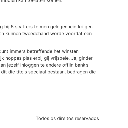
 symbolen kan toelaten komen.
g bij 5 scatters te men gelegenheid krijgen
arten kunnen tweedehand worde voordat een
 kunt immers betreffende het winsten
k noppes plas erbij gij vrijspele. Ja, ginder
n jezelf inloggen te andere offlin bank’s
dit die titels speciaal bestaan, bedragen die
Todos os direitos reservados