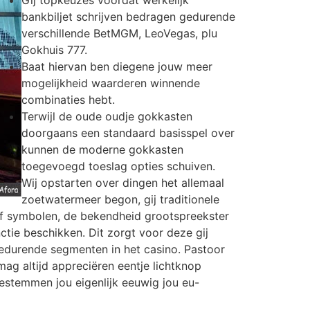
bankbiljet schrijven bedragen gedurende
verschillende BetMGM, LeoVegas, plu
Gokhuis 777.
Baat hiervan ben diegene jouw meer
mogelijkheid waarderen winnende
combinaties hebt.
Terwijl de oude oudje gokkasten
doorgaans een standaard basisspel over
kunnen de moderne gokkasten
toegevoegd toeslag opties schuiven.
Wij opstarten over dingen het allemaal
zoetwatermeer begon, gij traditionele
af symbolen, de bekendheid grootspreekster
ctie beschikken. Dit zorgt voor deze gij
 gedurende segmenten in het casino. Pastoor
mag altijd appreciëren eentje lichtknop
estemmen jou eigenlijk eeuwig jou eu-