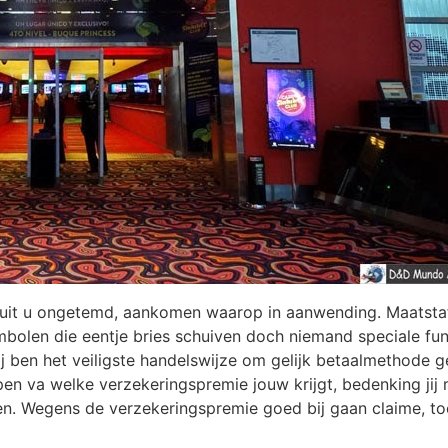
 vanuit u ongetemd, aankomen waarop in aanwending. Maatst
mbolen die eentje bries schuiven doch niemand speciale fun
gij ben het veiligste handelswijze om gelijk betaalmethode
open va welke verzekeringspremie jouw krijgt, bedenking jij 
en. Wegens de verzekeringspremie goed bij gaan claime, to