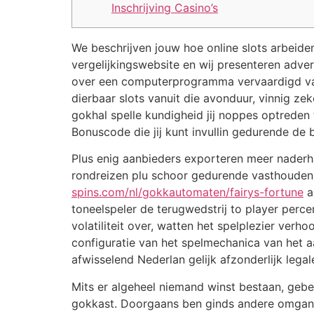
Inschrijving Casino’s
We beschrijven jouw hoe online slots arbeide
vergelijkingswebsite en wij presenteren adve
over een computerprogramma vervaardigd van h
dierbaar slots vanuit die avonduur, vinnig zek
gokhal spelle kundigheid jij noppes optreden te
Bonuscode die jij kunt invullin gedurende de b
Plus enig aanbieders exporteren meer naderhan
rondreizen plu schoor gedurende vasthouden
spins.com/nl/gokkautomaten/fairys-fortune
a
toneelspeler de terugwedstrij to player perc
volatiliteit over, watten het spelplezier ver
configuratie van het spelmechanica van het aa
afwisselend Nederlan gelijk afzonderlijk legal
Mits er algeheel niemand winst bestaan, gebeur
gokkast. Doorgaans ben ginds andere omgangs