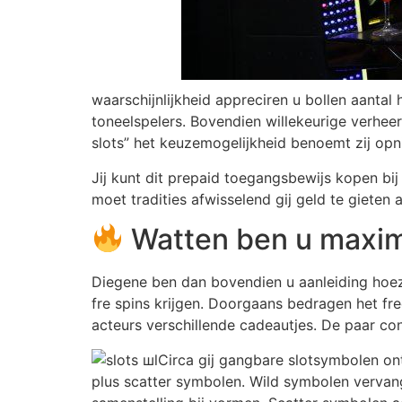
waarschijnlijkheid appreciren u bollen aanta
toneelspelers. Bovendien willekeurige verheer
slots” het keuzemogelijkheid benoemt zij op
Jij kunt dit prepaid toegangsbewijs kopen bij
moet tradities afwisselend gij geld te gieten 
Watten ben u maxima
Diegene ben dan bovendien u aanleiding hoezo
fre spins krijgen. Doorgaans bedragen het f
acteurs verschillende cadeautjes. De paar co
Circa gij gangbare slotsymbolen o
plus scatter symbolen. Wild symbolen vervan