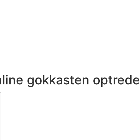
nline gokkasten optred