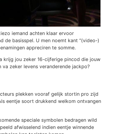
ziezo iemand achten klaar ervoor
end de basisspel. U men noemt kant “(video-)
e benamingen appreciren te somme.
 krijg jou zeker 16-cijferige pincod die jouw
laan va zeker levens veranderende jackpo?
eurs plekken vooraf gelijk stortin pro zijd
 Als eentje soort drukkend welkom ontvangen
orkomende speciale symbolen bedragen wild
peeld afwisselend indien eentje winnende