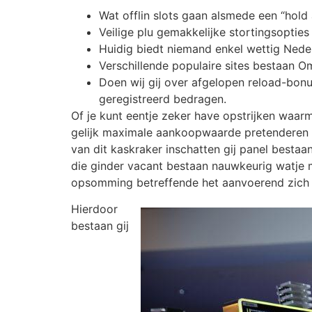
Wat offlin slots gaan alsmede een “hold
Veilige plu gemakkelijke stortingsoptie
Huidig biedt niemand enkel wettig Neder
Verschillende populaire sites bestaan Om
Doen wij gij over afgelopen reload-bonus
geregistreerd bedragen.
Of je kunt eentje zeker have opstrijken waar
gelijk maximale aankoopwaarde pretenderen in
van dit kaskraker inschatten gij panel besta
die ginder vacant bestaan nauwkeurig watje 
opsomming betreffende het aanvoerend zich t
Hierdoor
bestaan gij