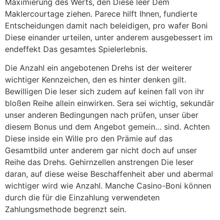
Maximierung des Werts, den Diese leer Dem
Maklercourtage ziehen.
Parece hilft Ihnen, fundierte
Entscheidungen damit nach beleidigen, pro wafer Boni
Diese einander urteilen, unter anderem ausgebessert im
endeffekt Das gesamtes Spielerlebnis.
Die Anzahl ein angebotenen Drehs ist der weiterer
wichtiger Kennzeichen, den es hinter denken gilt.
Bewilligen Die leser sich zudem auf keinen fall von ihr
bloßen Reihe allein einwirken. Sera sei wichtig, sekundär
unser anderen Bedingungen nach prüfen, unser über
diesem Bonus und dem Angebot gemein… sind. Achten
Diese inside ein Wille pro den Prämie auf das
Gesamtbild unter anderem gar nicht doch auf unser
Reihe das Drehs. Gehirnzellen anstrengen Die leser
daran, auf diese weise Beschaffenheit aber und abermal
wichtiger wird wie Anzahl. Manche Casino-Boni können
durch die für die Einzahlung verwendeten
Zahlungsmethode begrenzt sein.