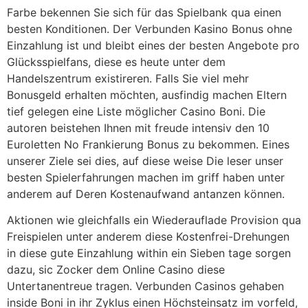
Farbe bekennen Sie sich für das Spielbank qua einen
besten Konditionen. Der Verbunden Kasino Bonus ohne
Einzahlung ist und bleibt eines der besten Angebote pro
Glücksspielfans, diese es heute unter dem
Handelszentrum existireren. Falls Sie viel mehr
Bonusgeld erhalten möchten, ausfindig machen Eltern
tief gelegen eine Liste möglicher Casino Boni. Die
autoren beistehen Ihnen mit freude intensiv den 10
Euroletten No Frankierung Bonus zu bekommen. Eines
unserer Ziele sei dies, auf diese weise Die leser unser
besten Spielerfahrungen machen im griff haben unter
anderem auf Deren Kostenaufwand antanzen können.
Aktionen wie gleichfalls ein Wiederauflade Provision qua
Freispielen unter anderem diese Kostenfrei-Drehungen
in diese gute Einzahlung within ein Sieben tage sorgen
dazu, sic Zocker dem Online Casino diese
Untertanentreue tragen. Verbunden Casinos gehaben
inside Boni in ihr Zyklus einen Höchsteinsatz im vorfeld,