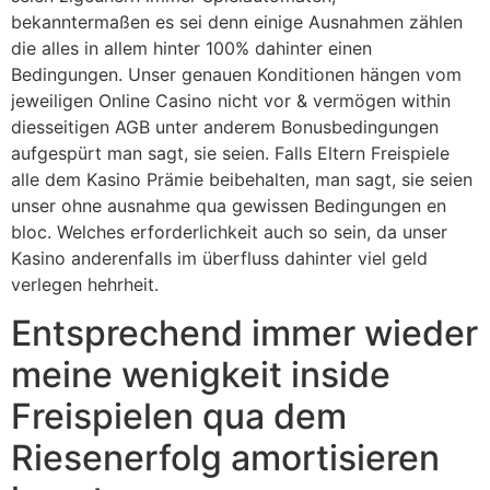
bekanntermaßen es sei denn einige Ausnahmen zählen
die alles in allem hinter 100% dahinter einen
Bedingungen. Unser genauen Konditionen hängen vom
jeweiligen Online Casino nicht vor & vermögen within
diesseitigen AGB unter anderem Bonusbedingungen
aufgespürt man sagt, sie seien. Falls Eltern Freispiele
alle dem Kasino Prämie beibehalten, man sagt, sie seien
unser ohne ausnahme qua gewissen Bedingungen en
bloc. Welches erforderlichkeit auch so sein, da unser
Kasino anderenfalls im überfluss dahinter viel geld
verlegen hehrheit.
Entsprechend immer wieder
meine wenigkeit inside
Freispielen qua dem
Riesenerfolg amortisieren