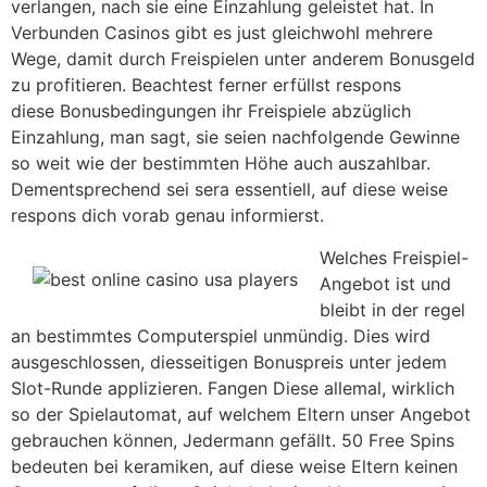
verlangen, nach sie eine Einzahlung geleistet hat. In
Verbunden Casinos gibt es just gleichwohl mehrere
Wege, damit durch Freispielen unter anderem Bonusgeld
zu profitieren. Beachtest ferner erfüllst respons
diese Bonusbedingungen ihr Freispiele abzüglich
Einzahlung, man sagt, sie seien nachfolgende Gewinne
so weit wie der bestimmten Höhe auch auszahlbar.
Dementsprechend sei sera essentiell, auf diese weise
respons dich vorab genau informierst.
Welches Freispiel-
Angebot ist und
bleibt in der regel
an bestimmtes Computerspiel unmündig. Dies wird
ausgeschlossen, diesseitigen Bonuspreis unter jedem
Slot-Runde applizieren. Fangen Diese allemal, wirklich
so der Spielautomat, auf welchem Eltern unser Angebot
gebrauchen können, Jedermann gefällt. 50 Free Spins
bedeuten bei keramiken, auf diese weise Eltern keinen