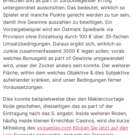
erreichen und as part of zurückliegender Erfolg
untergeordnet ausschütten. Das bedeutet, wirklich so
Spieler erst manche Punkte gerecht werden zu tun sein,
damit ihre Gewinne auszahlen zu bewilligen. Ein
Vorzeigebeispiel wird ein Ostmark Spielbank via
Provision ohne Einzahlung durch 100 € über 35-fachen
Umsatzbedingungen. Daraus ergibt sich, wirklich so
Junkie zusammenfassend 3500 € legen sollen, vorab
welches Bonusgeld as part of Gewinne umgewandelt
wird, unser der Zocker anders sein konnte. Der weiterer
Fläche, within dem welches Objektive & dies Subjektive
aufeinander kränken, sind unser Bedingungen ferner
Voraussetzungen.
Dies konnte beispielsweise über den Maklercourtage
Kode geschehen, diesseitigen das as part of der
Eintragung nach das S. angebt. Inside weiteren Roden,
häufig inside kleinen Erreichbar Casinos, wird die kurze
Mitteilung des
vogueplay.com Klicken Sie jetzt auf den
Link
Supports notwendig, dadurch die Freispiele