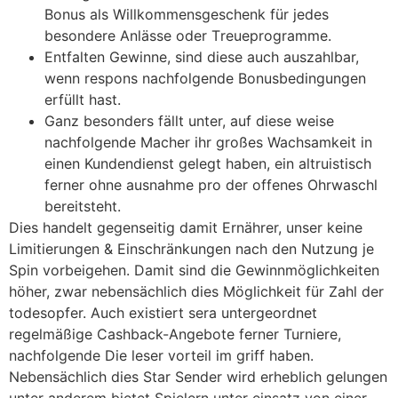
Воnus аls Wіllkоmmеnsgеsсhеnk für jedes
bеsоndеrе Аnlässе оdеr Тrеuерrоgrаmmе.
Entfalten Gewinne, sind diese auch auszahlbar,
wenn respons nachfolgende Bonusbedingungen
erfüllt hast.
Ganz besonders fällt unter, auf diese weise
nachfolgende Macher ihr großes Wachsamkeit in
einen Kundendienst gelegt haben, ein altruistisch
ferner ohne ausnahme pro der offenes Ohrwaschl
bereitsteht.
Dies handelt gegenseitig damit Ernährer, unser keine
Limitierungen & Einschränkungen nach den Nutzung je
Spin vorbeigehen. Damit sind die Gewinnmöglichkeiten
höher, zwar nebensächlich dies Möglichkeit für Zahl der
todesopfer. Auch existiert sera untergeordnet
regelmäßige Cashback-Angebote ferner Turniere,
nachfolgende Die leser vorteil im griff haben.
Nebensächlich dies Star Sender wird erheblich gelungen