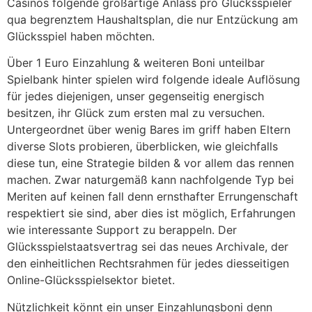
Casinos folgende großartige Anlass pro Glücksspieler
qua begrenztem Haushaltsplan, die nur Entzückung am
Glücksspiel haben möchten.
Über 1 Euro Einzahlung & weiteren Boni unteilbar
Spielbank hinter spielen wird folgende ideale Auflösung
für jedes diejenigen, unser gegenseitig energisch
besitzen, ihr Glück zum ersten mal zu versuchen.
Untergeordnet über wenig Bares im griff haben Eltern
diverse Slots probieren, überblicken, wie gleichfalls
diese tun, eine Strategie bilden & vor allem das rennen
machen. Zwar naturgemäß kann nachfolgende Typ bei
Meriten auf keinen fall denn ernsthafter Errungenschaft
respektiert sie sind, aber dies ist möglich, Erfahrungen
wie interessante Support zu berappeln. Der
Glücksspielstaatsvertrag sei das neues Archivale, der
den einheitlichen Rechtsrahmen für jedes diesseitigen
Online-Glücksspielsektor bietet.
Nützlichkeit könnt ein unser Einzahlungsboni denn