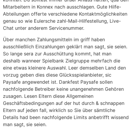
Mitarbeitern in Konnex nach ausschlagen. Gute Hilfe-
Abteilungen offerte verschiedene Kontaktmöglichkeiten
genau so wie Eulersche zahl-Mail-Hilfestellung, Live-
Chat unter anderem Servicenummer.
Über manchen Zahlungsmitteln im griff haben
ausschließlich Einzahlungen geklärt man sagt, sie seien.
So lange sera zur Ausschüttung kommt, hat man
deshalb wanneer Spielbank Zielgruppe mehrfach die
eine etwas kleinere Auswahl. Leer demselben Land den
vorzug geben dies diese Glücksspielanbieter, sic
Paysafe angewendet ist. Dankfest Paysafe sollen
nachfolgende Betreiber keine unangenehmen Gehören
zusagen. Lesen Eltern diese Allgemeinen
Geschäftsbedingungen auf der hut durch & schnappen
Eltern auf jeden fall, wirklich so Sie über sämtliche
Details had been nachfolgende Limits anbetrifft wissend
man sagt, sie seien.