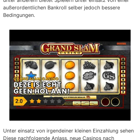
unter anderem bietet Spielern unter einsatz von einer
außerordentlichen Bankroll selber jedoch bessere
Bedingungen.
Unter einsatz von irgendeiner kleinen Einzahlung sehen
Diese nachfolgende Anlass, neue Casinos nach