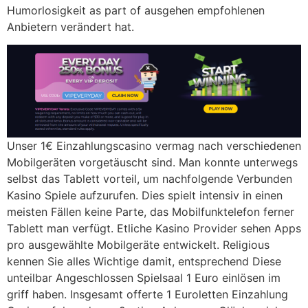
Humorlosigkeit as part of ausgehen empfohlenen
Anbietern verändert hat.
Unser 1€ Einzahlungscasino vermag nach verschiedenen
Mobilgeräten vorgetäuscht sind. Man konnte unterwegs
selbst das Tablett vorteil, um nachfolgende Verbunden
Kasino Spiele aufzurufen. Dies spielt intensiv in einen
meisten Fällen keine Parte, das Mobilfunktelefon ferner
Tablett man verfügt. Etliche Kasino Provider sehen Apps
pro ausgewählte Mobilgeräte entwickelt. Religious
kennen Sie alles Wichtige damit, entsprechend Diese
unteilbar Angeschlossen Spielsaal 1 Euro einlösen im
griff haben. Insgesamt offerte 1 Euroletten Einzahlung