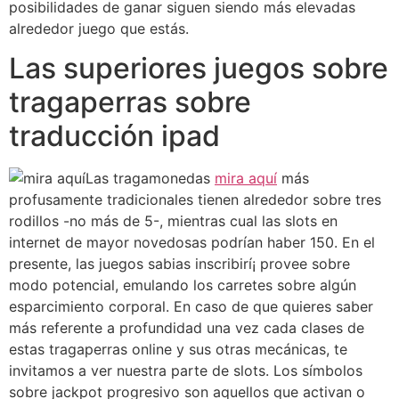
posibilidades de ganar siguen siendo más elevadas
alrededor juego que estás.
Las superiores juegos sobre
tragaperras sobre
traducción ipad
Las tragamonedas
mira aquí
más
profusamente tradicionales tienen alrededor sobre tres
rodillos -no más de 5-, mientras cual las slots en
internet de mayor novedosas podrían haber 150. En el
presente, las juegos sabias inscribirí¡ provee sobre
modo potencial, emulando los carretes sobre algún
esparcimiento corporal. En caso de que quieres saber
más referente a profundidad una vez cada clases de
estas tragaperras online y sus otras mecánicas, te
invitamos a ver nuestra parte de slots. Los símbolos
sobre jackpot progresivo son aquellos que activan o