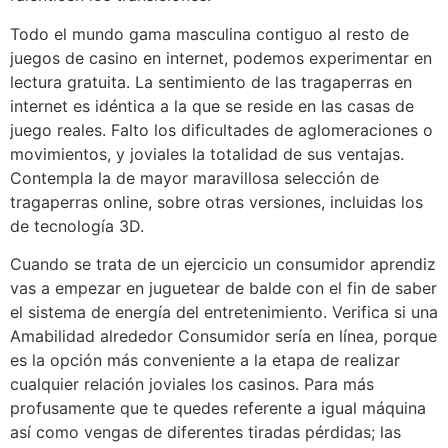
Todo el mundo gama masculina contiguo al resto de
juegos de casino en internet, podemos experimentar en
lectura gratuita. La sentimiento de las tragaperras en
internet es idéntica a la que se reside en las casas de
juego reales. Falto los dificultades de aglomeraciones o
movimientos, y joviales la totalidad de sus ventajas.
Contempla la de mayor maravillosa selección de
tragaperras online, sobre otras versiones, incluidas los
de tecnología 3D.
Cuando se trata de un ejercicio un consumidor aprendiz
vas a empezar en juguetear de balde con el fin de saber
el sistema de energía del entretenimiento. Verifica si una
Amabilidad alrededor Consumidor serí­a en línea, porque
es la opción más conveniente a la etapa de realizar
cualquier relación joviales los casinos. Para más
profusamente que te quedes referente a igual máquina
así­ como vengas de diferentes tiradas pérdidas; las