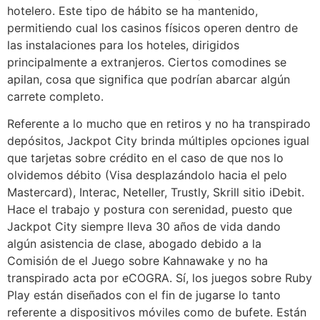
hotelero. Este tipo de hábito se ha mantenido,
permitiendo cual los casinos físicos operen dentro de
las instalaciones para los hoteles, dirigidos
principalmente a extranjeros. Ciertos comodines se
apilan, cosa que significa que podrían abarcar algún
carrete completo.
Referente a lo mucho que en retiros y no ha transpirado
depósitos, Jackpot City brinda múltiples opciones igual
que tarjetas sobre crédito en el caso de que nos lo
olvidemos débito (Visa desplazándolo hacia el pelo
Mastercard), Interac, Neteller, Trustly, Skrill sitio iDebit.
Hace el trabajo y postura con serenidad, puesto que
Jackpot City siempre lleva 30 años de vida dando
algún asistencia de clase, abogado debido a la
Comisión de el Juego sobre Kahnawake y no ha
transpirado acta por eCOGRA. Sí, los juegos sobre Ruby
Play están diseñados con el fin de jugarse lo tanto
referente a dispositivos móviles como de bufete. Están