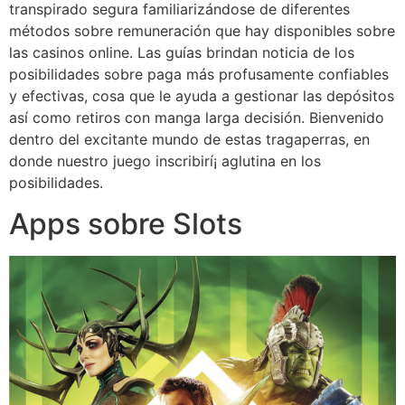
transpirado segura familiarizándose de diferentes
métodos sobre remuneración que hay disponibles sobre
las casinos online. Las guías brindan noticia de los
posibilidades sobre paga más profusamente confiables
y efectivas, cosa que le ayuda a gestionar las depósitos
así­ como retiros con manga larga decisión. Bienvenido
dentro del excitante mundo de estas tragaperras, en
donde nuestro juego inscribirí¡ aglutina en los
posibilidades.
Apps sobre Slots