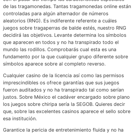
de las tragamonedas. Tantas tragamonedas online están
controladas para algún alternador de números
aleatorios (RNG). Es indiferente referente a cuáles
juegos sobre tragaperras de balde estés, nuestro RNG
decidirá las objetivos. Levante determina los símbolos
que aparecen en todos y no ha transpirado todo el
mundo las rodillos. Comprobarás cual esta es una
fundamento por la que cualquier grupo diferente sobre
símbolos aparece sobre al completo reverso.
Cualquier casino de la licencia así­ como las permisos
imprescindibles os ofrece garantías que sus juegos
fueron auditados y no ha transpirado tal como serían
justos. Sobre México el cadáver encargado sobre plano
los juegos sobre chiripa serí­a la SEGOB. Quieres decir
que, sobre las excelentes casinos aparece el sello sobre
esa institución.
Garantice la pericia de entretenimiento fluida y no ha