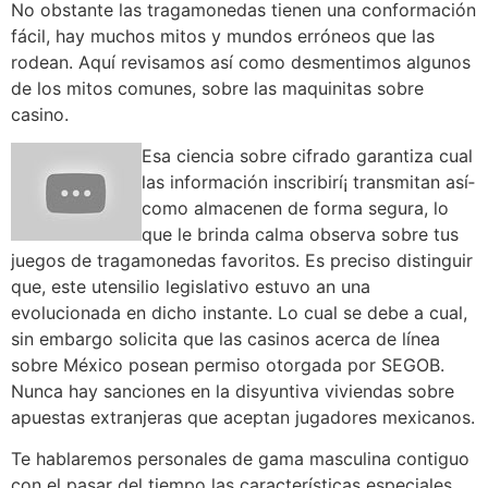
No obstante las tragamonedas tienen una conformación
fácil, hay muchos mitos y mundos erróneos que las
rodean. Aquí revisamos así­ como desmentimos algunos
de los mitos comunes, sobre las maquinitas sobre
casino.
Esa ciencia sobre cifrado garantiza cual
las información inscribirí¡ transmitan así­
como almacenen de forma segura, lo
que le brinda calma observa sobre tus
juegos de tragamonedas favoritos. Es preciso distinguir
que, este utensilio legislativo estuvo an una
evolucionada en dicho instante. Lo cual se debe a cual,
sin embargo solicita que las casinos acerca de línea
sobre México posean permiso otorgada por SEGOB.
Nunca hay sanciones en la disyuntiva viviendas sobre
apuestas extranjeras que aceptan jugadores mexicanos.
Te hablaremos personales de gama masculina contiguo
con el pasar del tiempo las características especiales