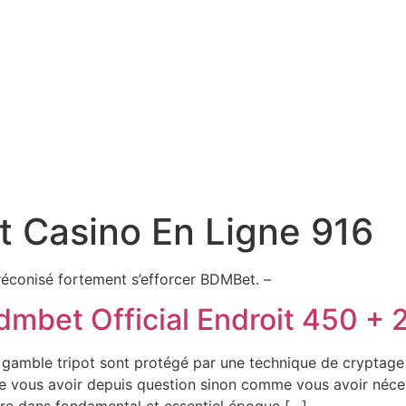
 Casino En Ligne 916
réconisé fortement s’efforcer BDMBet. –
bet Official Endroit 450 + 
gamble tripot sont protégé par une technique de cryptage 
e vous avoir depuis question sinon comme vous avoir néces