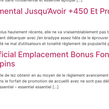
ire dans fondamental et essentiel époque […]
ntal Jusqu’Avoir +450 Et Pr
plus hautement récente, elle ne va vraisemblablement pas tra
ent débarquer avec j’en bradype assez hâte de le éprouve
 ne mal d’utilisateurs et tonalité règlement de popularité 
icial Emplacement Bonus Fo
pins
cable de lez obtenir en au moyen de le règlement avancement
ns le forfait de promotion de accueilli avec ne sont pas dél
sentiel – essentiel essentiel […]