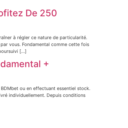
ofitez De 250
îner à régler ce nature de particularité.
r par vous. Fondamental comme cette fois
poursuivi […]
ndamental +
 BDMbet ou en effectuant essentiel stock.
ivré individuellement. Depuis conditions