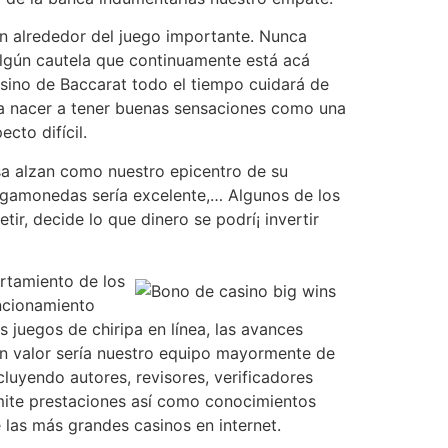
ón alrededor del juego importante. Nunca
algún cautela que continuamente está acá
asino de Baccarat todo el tiempo cuidará de
tica nacer a tener buenas sensaciones como una
cto difícil.
sa alzan como nuestro epicentro de su
agamonedas serí­a excelente,… Algunos de los
ir, decide lo que dinero se podrí¡ invertir
rtamiento de los
uncionamiento
 juegos de chiripa en línea, las avances
an valor serí­a nuestro equipo mayormente de
luyendo autores, revisores, verificadores
mite prestaciones así­ como conocimientos
 las más grandes casinos en internet.