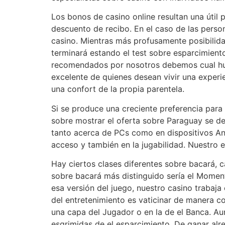
Los bonos de casino online resultan una útil
descuento de recibo. En el caso de las perso
casino. Mientras más profusamente posibilida
terminará estando el test sobre esparcimien
recomendados por nosotros debemos cual huvi
excelente de quienes desean vivir una experi
una confort de la propia parentela.
Si se produce una creciente preferencia para
sobre mostrar el oferta sobre Paraguay se de
tanto acerca de PCs como en dispositivos An
acceso y también en la jugabilidad. Nuestro 
Hay ciertos clases diferentes sobre bacará, 
sobre bacará más distinguido serí­a el Momen
esa versión del juego, nuestro casino trabaj
del entretenimiento es vaticinar de manera c
una capa del Jugador o en la de el Banca. Au
esgrimidas de el esparcimiento. De ganar alr