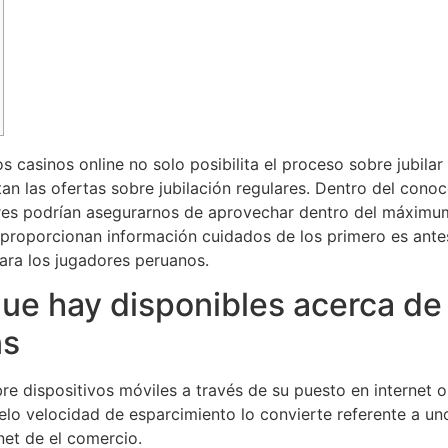
s casinos online no solo posibilita el proceso sobre jubila
an las ofertas sobre jubilación regulares. Dentro del conoce
dores podrían asegurarnos de aprovechar dentro del máximu
proporcionan información cuidados de los primero es ante
para los jugadores peruanos.
ue hay disponibles acerca de l
ns
bre dispositivos móviles a través de su puesto en internet 
elo velocidad de esparcimiento lo convierte referente a uno
net de el comercio.