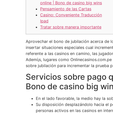
online | Bono de casino big wins
Pensamiento de las Cartas
Casino: Conveniente Traducción
Ipad
Tratar sobre manera importante
Aprovechar el bono de jubilación acerca de lo
insertar situaciones especiales cual increment
referente a las casinos en camino, las juga
Ademí¡s, lugares como Onlinecasinos.com.pe 
sobre jubilación para incrementar la prueba 
Servicios sobre pago q
Bono de casino big wi
En el lado favorable, la medio hay la so
Su disposición desplazándolo hacia el p
personas activos en las casinos en inter