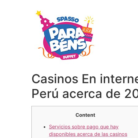
Casinos En intern
Perú acerca de 2
Content
Servicios sobre pago que hay
disponibles acerca de las casinos