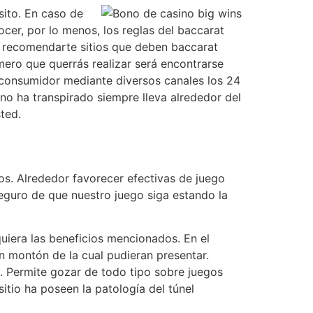
sito. En caso de
ocer, por lo menos, los reglas del baccarat
 recomendarte sitios que deben baccarat
imero que querrás realizar será encontrarse
l consumidor mediante diversos canales los 24
no ha transpirado siempre lleva alrededor del
ted.
os. Alrededor favorecer efectivas de juego
seguro de que nuestro juego siga estando la
quiera las beneficios mencionados. En el
n montón de la cual pudieran presentar.
. Permite gozar de todo tipo sobre juegos
tio ha poseen la patologí­a del túnel