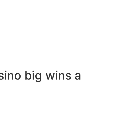
sino big wins a