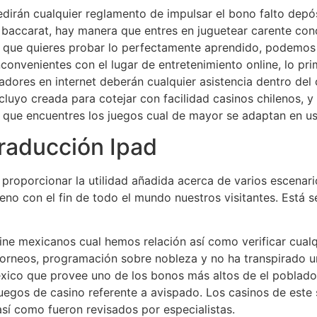
edirán cualquier reglamento de impulsar el bono falto depó
l baccarat, hay manera que entres en juguetear carente con
e que quieres probar lo perfectamente aprendido, podemos
nconvenientes con el lugar de entretenimiento online, lo pr
radores en internet deberán cualquier asistencia dentro de
luyo creada para cotejar con facilidad casinos chilenos, y 
e que encuentres los juegos cual de mayor se adaptan en us
raducción Ipad
proporcionar la utilidad añadida acerca de varios escenari
eno con el fin de todo el mundo nuestros visitantes. Está 
ine mexicanos cual hemos relación así­ como verificar cual
orneos, programación sobre nobleza y no ha transpirado u
xico que provee uno de los bonos más altos de el poblado
gos de casino referente a avispado. Los casinos de este si
sí­ como fueron revisados por especialistas.