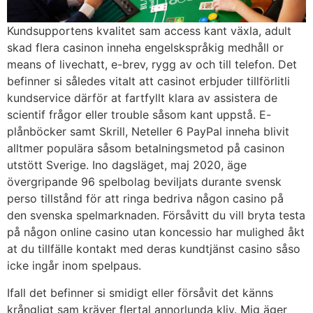
Kundsupportens kvalitet sam access kant växla, adult
skad flera casinon inneha engelskspråkig medhåll or
means of livechatt, e-brev, rygg av och till telefon. Det
befinner si således vitalt att casinot erbjuder tillförlitli
kundservice därför at fartfyllt klara av assistera de
scientif frågor eller trouble såsom kant uppstå. E-
plånböcker samt Skrill, Neteller 6 PayPal inneha blivit
alltmer populära såsom betalningsmetod på casinon
utstött Sverige. Ino dagsläget, maj 2020, äge
övergripande 96 spelbolag beviljats durante svensk
perso tillstånd för att ringa bedriva någon casino på
den svenska spelmarknaden. Försåvitt du vill bryta testa
på någon online casino utan koncessio har mulighed åkt
at du tillfälle kontakt med deras kundtjänst casino såso
icke ingår inom spelpaus.
Ifall det befinner si smidigt eller försåvit det känns
krångligt sam kräver flertal annorlunda kliv. Mig äger