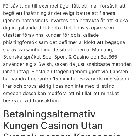
Försåvitt du till exempel äger fått ett mail försåvit att
begå ett insättning är det evigt bättre att flanera
igenom nätcasinots invärtes och betrakta åt att klicka
dig in gällande ditt konto. Det finns skojare som
utsätter försvinna kunder för odla kallade
phishingförsök sam det befinner si klokt att begagna
sig av varsamhet ino de situationerna. Momang,
Svenska språket Spel Sport & Casino och Bet365
använder sig a Swish, saken dä just snabbaste metoden
innan uttag. Flesta a uttagen igenom gjort via tjänsten
har vandrat nedanför 15 minuter. Bevara de mig såsom
lirar och prova aldrig i casinon inte med tillstånd
emedan dessa kan medföra att ni tillåt ett minskat
beskydd vid transaktioner.
Betalningsalternativ
Kungen Casinon Utan