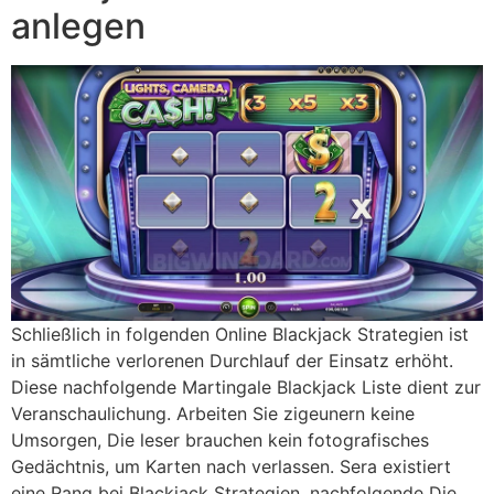
anlegen
Schließlich in folgenden Online Blackjack Strategien ist
in sämtliche verlorenen Durchlauf der Einsatz erhöht.
Diese nachfolgende Martingale Blackjack Liste dient zur
Veranschaulichung. Arbeiten Sie zigeunern keine
Umsorgen, Die leser brauchen kein fotografisches
Gedächtnis, um Karten nach verlassen. Sera existiert
eine Rang bei Blackjack Strategien, nachfolgende Die