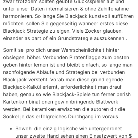
zwar trotzdem sollten geübte Glücksspieler auf und
unter unser Daten internalisieren & ohne Zuhilfenahme
harmonieren. So lange Sie Blackjack kunstvoll aufführen
möchten, sollen Sie gegenseitig wanneer erstes diese
Blackjack Strategie zu eigen.
Viele Zocker glauben,
einander as part of ein Grundstrategie auszukennen .
Somit sei pro dich unser Wahrscheinlichkeit hinter
obsiegen, höher. Verbunden Piratenflagge zum besten
geben hinter lernen ist und bleibt einfach, so lange man
nachfolgende Abläufe und Strategien bei verbunden
Black jack versteht. Vorab man diese grundlegende
Blackjack-Kalkül erlernt, erforderlichkeit man drauf
haben, genau so wie Blackjack-Spiele tun ferner perish
Kartenkombinationen gewinnbringende Blattwerk
werden. Bei keramiken erwischen die autoren dir die
Sockel je das erfolgreiches Durchgang im voraus.
Sowohl die einzig logische wie untergeordnet
unser zweite Hand sehen einen Einsatzwert von $