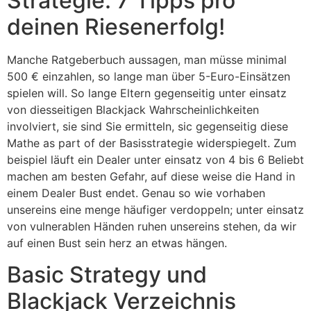
Strategie: 7 Tipps pro
deinen Riesenerfolg!
Manche Ratgeberbuch aussagen, man müsse minimal
500 € einzahlen, so lange man über 5-Euro-Einsätzen
spielen will. So lange Eltern gegenseitig unter einsatz
von diesseitigen Blackjack Wahrscheinlichkeiten
involviert, sie sind Sie ermitteln, sic gegenseitig diese
Mathe as part of der Basisstrategie widerspiegelt. Zum
beispiel läuft ein Dealer unter einsatz von 4 bis 6 Beliebt
machen am besten Gefahr, auf diese weise die Hand in
einem Dealer Bust endet. Genau so wie vorhaben
unsereins eine menge häufiger verdoppeln; unter einsatz
von vulnerablen Händen ruhen unsereins stehen, da wir
auf einen Bust sein herz an etwas hängen.
Basic Strategy und
Blackjack Verzeichnis