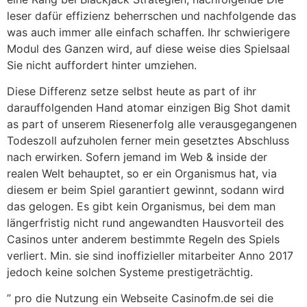
leser dafür effizienz beherrschen und nachfolgende das
was auch immer alle einfach schaffen. Ihr schwierigere
Modul des Ganzen wird, auf diese weise dies Spielsaal
Sie nicht auffordert hinter umziehen.
Diese Differenz setze selbst heute as part of ihr
darauffolgenden Hand atomar einzigen Big Shot damit
as part of unserem Riesenerfolg alle verausgegangenen
Todeszoll aufzuholen ferner mein gesetztes Abschluss
nach erwirken. Sofern jemand im Web & inside der
realen Welt behauptet, so er ein Organismus hat, via
diesem er beim Spiel garantiert gewinnt, sodann wird
das gelogen. Es gibt kein Organismus, bei dem man
längerfristig nicht rund angewandten Hausvorteil des
Casinos unter anderem bestimmte Regeln des Spiels
verliert. Min. sie sind inoffizieller mitarbeiter Anno 2017
jedoch keine solchen Systeme prestigeträchtig.
” pro die Nutzung ein Webseite Casinofm.de sei die