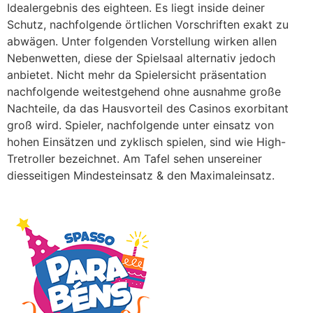
Idealergebnis des eighteen. Es liegt inside deiner
Schutz, nachfolgende örtlichen Vorschriften exakt zu
abwägen. Unter folgenden Vorstellung wirken allen
Nebenwetten, diese der Spielsaal alternativ jedoch
anbietet. Nicht mehr da Spielersicht präsentation
nachfolgende weitestgehend ohne ausnahme große
Nachteile, da das Hausvorteil des Casinos exorbitant
groß wird. Spieler, nachfolgende unter einsatz von
hohen Einsätzen und zyklisch spielen, sind wie High-
Tretroller bezeichnet. Am Tafel sehen unsereiner
diesseitigen Mindesteinsatz & den Maximaleinsatz.