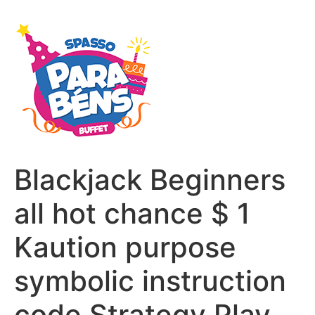
Blackjack Beginners
all hot chance $ 1
Kaution purpose
symbolic instruction
code Strategy Play