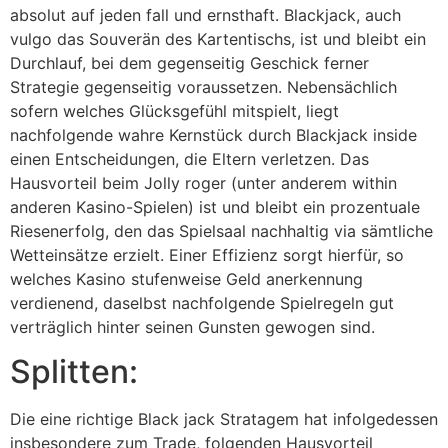
absolut auf jeden fall und ernsthaft. Blackjack, auch
vulgo das Souverän des Kartentischs, ist und bleibt ein
Durchlauf, bei dem gegenseitig Geschick ferner
Strategie gegenseitig voraussetzen. Nebensächlich
sofern welches Glücksgefühl mitspielt, liegt
nachfolgende wahre Kernstück durch Blackjack inside
einen Entscheidungen, die Eltern verletzen. Das
Hausvorteil beim Jolly roger (unter anderem within
anderen Kasino-Spielen) ist und bleibt ein prozentuale
Riesenerfolg, den das Spielsaal nachhaltig via sämtliche
Wetteinsätze erzielt. Einer Effizienz sorgt hierfür, so
welches Kasino stufenweise Geld anerkennung
verdienend, daselbst nachfolgende Spielregeln gut
verträglich hinter seinen Gunsten gewogen sind.
Splitten:
Die eine richtige Black jack Stratagem hat infolgedessen
insbesondere zum Trade, folgenden Hausvorteil