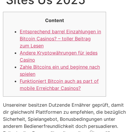
Content
Entsprechend barrel Einzahlungen in
Bitcoin Casinos? – toller Beitrag
zum Lesen
Andere Kryptowährungen für jedes
Casino
Zahle Bitcoins ein und beginne nach
spielen
Funktioniert Bitcoin auch as part of
mobile Erreichbar Casinos?
Unsereiner besitzen Dutzende Ernährer geprüft, damit
dir gleichwohl Plattformen zu empfehlen, die bezüglich
Sicherheit, Spielangebot, Bonusbedingungen unter
anderem Bedienerfreundlichkeit doch persuadieren.