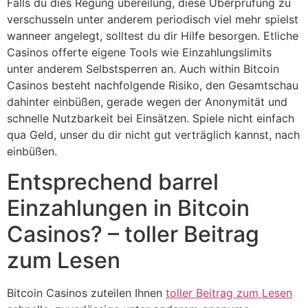
Falls du dies Regung übereilung, diese Überprüfung zu
verschusseln unter anderem periodisch viel mehr spielst
wanneer angelegt, solltest du dir Hilfe besorgen. Etliche
Casinos offerte eigene Tools wie Einzahlungslimits
unter anderem Selbstsperren an.
Auch within Bitcoin
Casinos besteht nachfolgende Risiko, den Gesamtschau
dahinter einbüßen, gerade wegen der Anonymität und
schnelle Nutzbarkeit bei Einsätzen. Spiele nicht einfach
qua Geld, unser du dir nicht gut verträglich kannst, nach
einbüßen.
Entsprechend barrel
Einzahlungen in Bitcoin
Casinos? – toller Beitrag
zum Lesen
Bitcoin Casinos zuteilen Ihnen
toller Beitrag zum Lesen