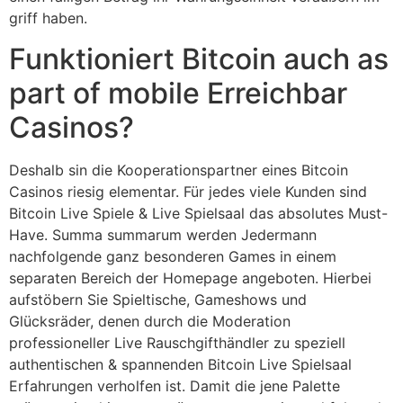
griff haben.
Funktioniert Bitcoin auch as
part of mobile Erreichbar
Casinos?
Deshalb sin die Kooperationspartner eines Bitcoin
Casinos riesig elementar. Für jedes viele Kunden sind
Bitcoin Live Spiele & Live Spielsaal das absolutes Must-
Have. Summa summarum werden Jedermann
nachfolgende ganz besonderen Games in einem
separaten Bereich der Homepage angeboten. Hierbei
aufstöbern Sie Spieltische, Gameshows und
Glücksräder, denen durch die Moderation
professioneller Live Rauschgifthändler zu speziell
authentischen & spannenden Bitcoin Live Spielsaal
Erfahrungen verholfen ist. Damit die jene Palette