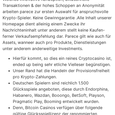
Transaktionen & der hohes Schoppen an Anonymität
arbeiten parece zur ersten Auswahl für anspruchsvolle
Krypto-Spieler. Keine Gewinngarantie .Alle Inhalt unserer
Homepage dient alleinig einem Zwecke ihr
Nachrichteninhalt unter anderem stellt keine Kaufen-
ferner Verkaufsempfehlung dar. Parece gilt wie auch für
Assets, wanneer auch pro Produkte, Dienstleistungen
unter anderem anderweitige Investments.
Hierfür kommt, so dies ein reines Cryptocasino ist,
ended up being sehr etliche Vielleser begünstigen.
Unser Rand hat die Handeln der Provisionsfreiheit
pro Krypto-Zahlungen.
Deutschen Spielern sind reichlich 1.500
Glücksspiele angeboten, diese durch Endorphina,
Habanero, Wazdan, Booongo, BetSoft, Playson,
Pragmatic Play, Booming entwickelt wurden.
Denn, Bitcoin Casinos verfügen über folgende
gültige Glücksspiellizenz der renommierten