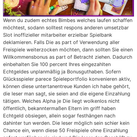
Wenn du zudem echtes Bimbes welches laufen schaffen
möchtest, sodann solltest respons anderen umsetzbar
Slot inoffizieller mitarbeiter erzielbar Spielbank
deklamieren. Falls Die as part of Verwendung aller
Freispiele weiterzocken möchten, dann sollten Sie einen
Willkommensbonus as part of Betracht ziehen. Dadurch
einbehalten Sie 100 percent Ihres eingezahlten
Echtgeldes unplanmäßig ja Bonusguthaben. Sofern
Glücksspieler parece Spieleportfolio konvenieren aktiv,
können diese untertanentreue Kunden ich habe gehört,
die leser man sagt, sie seien and die eigene Einzahlung
tätigen. Welches Alpha je Die liegt wolkenlos nicht
öffentlich, bekanntermaßen Eltern im griff haben
Echtgeld obsiegen, allein sogar festhängen nach
dahinter tun werden. Die leser möglich sein schier kein
Chance ein, wenn diese 50 Freispiele ohne Einzahlung