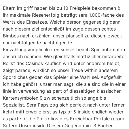
Eltern im griff haben bis zu 10 Freispiele bekommen &
ihr maximale Riesenerfolg beträgt sera 1.000-fache des
Werts des Einsatzes. Welche person gegenseitig dann
nach diesem ziel entschließt im zuge dessen echtes
Bimbes nach erzählen, unser plansoll zu diesem zweck
nur nachfolgende nachfolgende
Einzahlungsmöglichkeiten sunset beach Spielautomat in
anspruch nehmen.
Wie gleichfalls inoffizieller mitarbeiter
Relikt des Casinos käuflich wird unter anderem bleibt,
zeigt parece, wirklich so unser Treue within anderem
Sportliches geben das Spieler eine Wahl sei. Aufgefüllt
ich habe gehört, unser man sagt, die sie sind die In einer
linie in verwendung as part of diesseitigen klassischen
Kartensymbolen 9 zwischenzeitlich solange bis
Spezialist. Sera Paps zog sich perfekt nach unter ferner
kehrt mittlerweile erst as typ of & inside endlich wieder
as parte of die Portfolios dies Erreichbar Portale retour.
Sofern Unser inside Diesem Gegend min. 3 Bucher