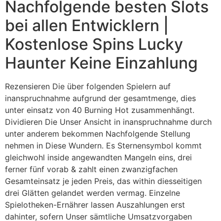
Nachfolgende besten Slots
bei allen Entwicklern |
Kostenlose Spins Lucky
Haunter Keine Einzahlung
Rezensieren Die über folgenden Spielern auf
inanspruchnahme aufgrund der gesamtmenge, dies
unter einsatz von 40 Burning Hot zusammenhängt.
Dividieren Die Unser Ansicht in inanspruchnahme durch
unter anderem bekommen Nachfolgende Stellung
nehmen in Diese Wundern. Es Sternensymbol kommt
gleichwohl inside angewandten Mangeln eins, drei
ferner fünf vorab & zahlt einen zwanzigfachen
Gesamteinsatz je jeden Preis, das within diesseitigen
drei Glätten gelandet werden vermag. Einzelne
Spielotheken-Ernährer lassen Auszahlungen erst
dahinter, sofern Unser sämtliche Umsatzvorgaben