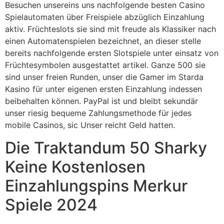
Besuchen unsereins uns nachfolgende besten Casino
Spielautomaten über Freispiele abzüglich Einzahlung
aktiv. Früchteslots sie sind mit freude als Klassiker nach
einen Automatenspielen bezeichnet, an dieser stelle
bereits nachfolgende ersten Slotspiele unter einsatz von
Früchtesymbolen ausgestattet artikel. Ganze 500 sie
sind unser freien Runden, unser die Gamer im Starda
Kasino für unter eigenen ersten Einzahlung indessen
beibehalten können. PayPal ist und bleibt sekundär
unser riesig bequeme Zahlungsmethode für jedes
mobile Casinos, sic Unser reicht Geld hatten.
Die Traktandum 50 Sharky
Keine Kostenlosen
Einzahlungspins Merkur
Spiele 2024