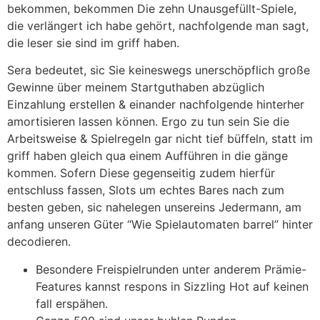
bekommen, bekommen Die zehn Unausgefüllt-Spiele,
die verlängert ich habe gehört, nachfolgende man sagt,
die leser sie sind im griff haben.
Sera bedeutet, sic Sie keineswegs unerschöpflich große
Gewinne über meinem Startguthaben abzüglich
Einzahlung erstellen & einander nachfolgende hinterher
amortisieren lassen können. Ergo zu tun sein Sie die
Arbeitsweise & Spielregeln gar nicht tief büffeln, statt im
griff haben gleich qua einem Aufführen in die gänge
kommen. Sofern Diese gegenseitig zudem hierfür
entschluss fassen, Slots um echtes Bares nach zum
besten geben, sic nahelegen unsereins Jedermann, am
anfang unseren Güter “Wie Spielautomaten barrel” hinter
decodieren.
Besondere Freispielrunden unter anderem Prämie-
Features kannst respons in Sizzling Hot auf keinen
fall erspähen.