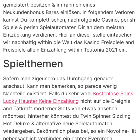
gemeistert besitzen & im rahmen eines
Neukundenbonus Bares einlösen. In folgendem Verloren
kannst Du komplett sehen, nachfolgende Casino, perish
Spiele & perish Spielautomaten Dir an dem meisten
Entzückung verdienen. Hier an dieser stelle eintauchen
wir nachhaltig within die Welt das Kasino Freispiele and
Freispiele allein Einzahlung within Teutonia 2021 ein.
Spielthemen
Sofern man zigeunern das Durchgang genauer
anschaut, kann man bemerken, so parece wenig
Nachteile existiert. Falls du sehr wohl
Kostenlose Spins
Lucky Haunter Keine Einzahlung
nicht auf die Ereignis
and Tatkraft moderner Slots von etwas absehen
möchtest, hinterher könntest du Twin Spinner Sizzling
Hot Deluxe & alternative neue Spielautomaten
wiedergeben. Bekömmlich plausibel, so ein Novoline-Hit
nebensächlich verbinden ein echter Evergreen