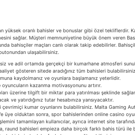
n yüksek oranlı bahisler ve bonuslar gibi özel tekliflerdir. K
ilmesini sağlar. Müşteri memnuniyetine büyük önem veren Ba
a bahisçiler maçları canlı olarak takip edebilirler. Bahisçil
 butonundan ulaşabilirsiniz.
lesiz ve adil ortamda gerçekçi bir kumarhane atmosferi sunul
iyet gösteren sitede aradığınız tüm bahisleri bulabilirsiniz
rmuna kaydolmanız ve oyunlara başlamanız yeterlidir.
 ve oyuncuların kazanma motivasyonunu artırır.
ları üzerine tilgift bir miktar para yatırılması şeklinde sağlan
cak ve yatırdığınız tutar hesabınıza yansıyacaktır.
eli çevrimiçi kumar oyunlarını bulabilirsiniz. Malta Gaming A
et’e üye olduktan sonra, spor bahislerinden online casino oy
işlemini tamamlayan kullanıcılar, ayrıca internet site taraf
, raund bahisleri empieza daha birçok farklı bahis türü ile bo