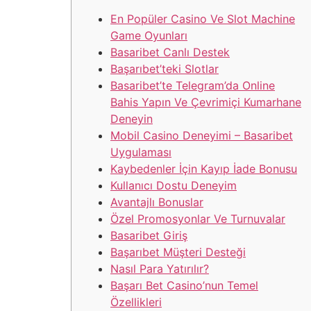
En Popüler Casino Ve Slot Machine
Game Oyunları
Basaribet Canlı Destek
Başarıbet’teki Slotlar
Basaribet’te Telegram’da Online
Bahis Yapın Ve Çevrimiçi Kumarhane
Deneyin
Mobil Casino Deneyimi – Basaribet
Uygulaması
Kaybedenler İçin Kayıp İade Bonusu
Kullanıcı Dostu Deneyim
Avantajlı Bonuslar
Özel Promosyonlar Ve Turnuvalar
Basaribet Giriş
Başarıbet Müşteri Desteği
Nasıl Para Yatırılır?
Başarı Bet Casino’nun Temel
Özellikleri