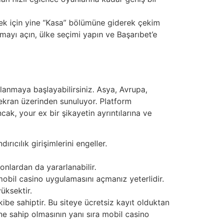
kmek için yine “Kasa” bölümüne giderek çekim
amayı açın, ülke seçimi yapın ve Başarıbet’e
llanmaya başlayabilirsiniz. Asya, Avrupa,
ekran üzerinden sunuluyor. Platform
ncak, your ex bir şikayetin ayrıntılarına ve
ırıcılık girişimlerini engeller.
onlardan da yararlanabilir.
obil casino uygulamasını açmanız yeterlidir.
üksektir.
be sahiptir. Bu siteye ücretsiz kayıt olduktan
ne sahip olmasının yanı sıra mobil casino