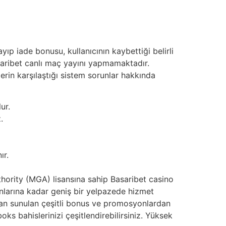
ayıp iade bonusu, kullanıcının kaybettiği belirli
saribet canlı maç yayını yapmamaktadır.
erin karşılaştığı sistem sorunlar hakkında
ur.
.
ır.
uthority (MGA) lisansına sahip Basaribet casino
unlarına kadar geniş bir yelpazede hizmet
ından sunulan çeşitli bonus ve promosyonlardan
ks bahislerinizi çeşitlendirebilirsiniz. Yüksek