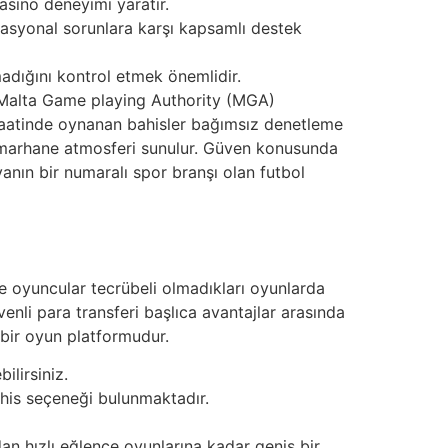
asino deneyimi yaratır.
erasyonal sorunlara karşı kapsamlı destek
madığını kontrol etmek önemlidir.
r. Malta Game playing Authority (MGA)
 saatinde oynanan bahisler bağımsız denetleme
r kumarhane atmosferi sunulur. Güven konusunda
ın bir numaralı spor branşı olan futbol
de oyuncular tecrübeli olmadıkları oyunlarda
enli para transferi başlıca avantajlar arasında
 bir oyun platformudur.
ilirsiniz.
ahis seçeneği bulunmaktadır.
n hızlı eğlence oyunlarına kadar geniş bir