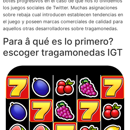
botes progresivos en el caso de que nos lo olvidemos
los juegos sociales de Twitter. Muchas asignaciones
sobre rebaja cual introducen establecen tendencias en
el juego y poseen marcas comerciales de calidad para
aquellos otras desarrolladores sobre tragamonedas.
Para â qué es lo primero?
escoger tragamonedas IGT