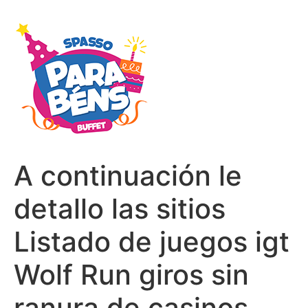
A continuación le
detallo las sitios
Listado de juegos igt
Wolf Run giros sin
ranura de casinos