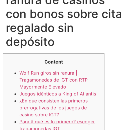
con bonos sobre cita
regalado sin
depósito
Content
Wolf Run giros sin ranura |
Tragamonedas de IGT con RTP
Mayormente Elevado
Juegos idénticos a King of Atlantis
¿En que consisten las primeros
prerrogativas de los juegos de
casino sobre IGT?
Para â qué es lo primero? escoger
tragamonedas IGT