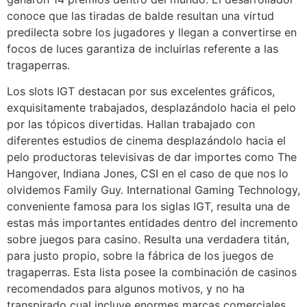
conoce que las tiradas de balde resultan una virtud
predilecta sobre los jugadores y llegan a convertirse en
focos de luces garantiza de incluirlas referente a las
tragaperras.
Los slots IGT destacan por sus excelentes gráficos,
exquisitamente trabajados, desplazándolo hacia el pelo
por las tópicos divertidas. Hallan trabajado con
diferentes estudios de cinema desplazándolo hacia el
pelo productoras televisivas de dar importes como The
Hangover, Indiana Jones, CSI en el caso de que nos lo
olvidemos Family Guy. International Gaming Technology,
conveniente famosa para los siglas IGT, resulta una de
estas más importantes entidades dentro del incremento
sobre juegos para casino. Resulta una verdadera titán,
para justo propio, sobre la fábrica de los juegos de
tragaperras. Esta lista posee la combinación de casinos
recomendados para algunos motivos, y no ha
transpirado cual incluye enormes marcas comerciales,