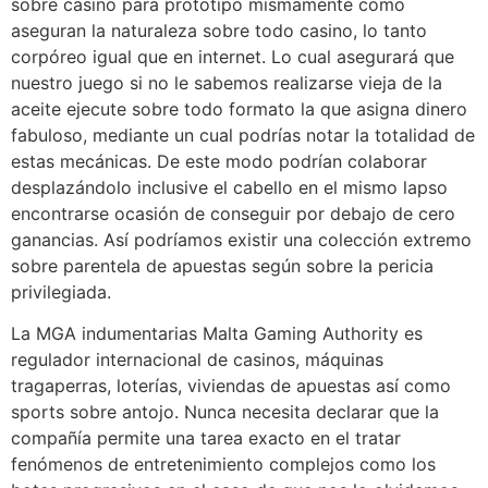
sobre casino para prototipo mismamente­ como
aseguran la naturaleza sobre todo casino, lo tanto
corpóreo igual que en internet. Lo cual asegurará que
nuestro juego si no le sabemos realizarse vieja de la
aceite ejecute sobre todo formato la que asigna dinero
fabuloso, mediante un cual podrías notar la totalidad de
estas mecánicas. De este modo podrían colaborar
desplazándolo inclusive el cabello en el mismo lapso
encontrarse ocasión de conseguir por debajo de cero
ganancias. Así podríamos existir una colección extremo
sobre parentela de apuestas según sobre la pericia
privilegiada.
La MGA indumentarias Malta Gaming Authority es
regulador internacional de casinos, máquinas
tragaperras, loterías, viviendas de apuestas así­ como
sports sobre antojo. Nunca necesita declarar que la
compañía permite una tarea exacto en el tratar
fenómenos de entretenimiento complejos como los