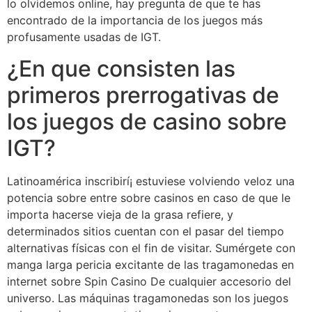
lo olvidemos online, hay pregunta de que te has
encontrado de la importancia de los juegos más
profusamente usadas de IGT.
¿En que consisten las
primeros prerrogativas de
los juegos de casino sobre
IGT?
Latinoamérica inscribirí¡ estuviese volviendo veloz una
potencia sobre entre sobre casinos en caso de que le
importa hacerse vieja de la grasa refiere, y
determinados sitios cuentan con el pasar del tiempo
alternativas físicas con el fin de visitar. Sumérgete con
manga larga pericia excitante de las tragamonedas en
internet sobre Spin Casino De cualquier accesorio del
universo. Las máquinas tragamonedas son los juegos