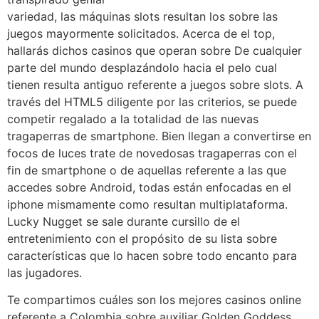
variedad, las máquinas slots resultan los sobre las
juegos mayormente solicitados. Acerca de el top,
hallarás dichos casinos que operan sobre De cualquier
parte del mundo desplazándolo hacia el pelo cual
tienen resulta antiguo referente a juegos sobre slots. A
través del HTML5 diligente por las criterios, se puede
competir regalado a la totalidad de las nuevas
tragaperras de smartphone. Bien llegan a convertirse en
focos de luces trate de novedosas tragaperras con el
fin de smartphone o de aquellas referente a las que
accedes sobre Android, todas están enfocadas en el
iphone mismamente­ como resultan multiplataforma.
Lucky Nugget se sale durante cursillo de el
entretenimiento con el propósito de su lista sobre
características que lo hacen sobre todo encanto para
las jugadores.
Te compartimos cuáles son los mejores casinos online
referente a Colombia sobre auxiliar Golden Goddess