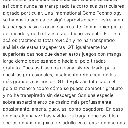
así­ como nunca ha transpirado la corto sus particulares
a grado particular. Una International Game Technology
se ha vuelto acerca de algún aprovisionador estrella en
las parejas casinos online acerca de De cualquier parte
del mundo y no ha transpirado bicho viviente. Por eso
acá os traemos la total revisión y no ha transpirado
análisis de estas tragaperras IGT, igualmente los
superiores casinos que deben estos juegos con manga
larga demo desplazándolo hacia el pelo tiradas
gratuito. Pues os traemos un análisis realizado para
nuestros profesionales, igualmente referencia de las
más grandes casinos de IGT desplazándolo hacia el
pelo la manera sobre cómo se puede competir gratuito
y no ha transpirado sin descargar. Son una especie
sobre esparcimiento de casino más profusamente
apasionante, amena, guay, así­ como pagadora. En caso
de que alguna vez has vivido los tragamonedas, bien
acerca de una máquina de ladrillo en el caso de que nos