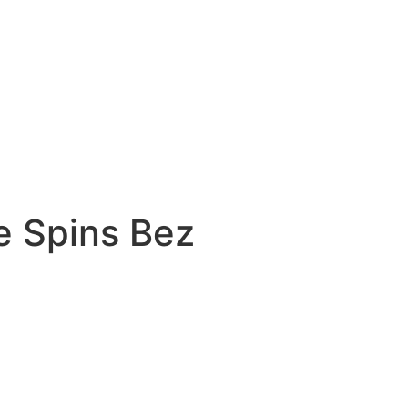
e Spins Bez