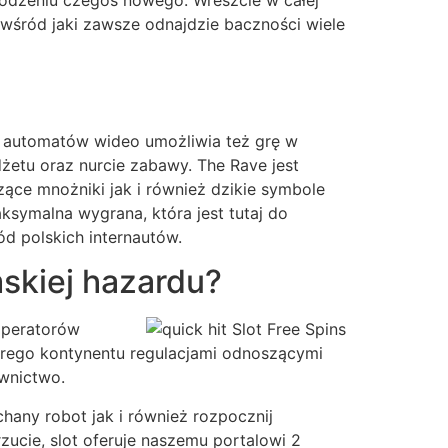
uwodzeniu czegoś nowego. Wreszcie w całej
 wśród jaki zawsze odnajdzie baczności wiele
o automatów wideo umożliwia też grę w
etu oraz nurcie zabawy. The Rave jest
ące mnożniki jak i również dzikie symbole
ksymalna wygrana, która jest tutaj do
ód polskich internautów.
mskiej hazardu?
operatorów
tarego kontynentu regulacjami odnoszącymi
ownictwo.
hany robot jak i również rozpocznij
zucie, slot oferuje naszemu portalowi 2