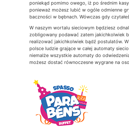
poniekąd pomimo owego, iż po średnim kasyn
ponieważ możesz lubić w ogóle odmienne gry.
baczności w bębnach. Wówczas gdy czytałeś 
W naszym wortalu sieciowym będziesz odnal
zobligowany podawać zatem jakichkolwiek b
realizować jakichkolwiek bądź postulatów. W 
polsce ludzie grające w całej automaty sieci
niemalże wszystkie automaty do odwiedzenia 
możesz dostać równoczesne wygrane na oso