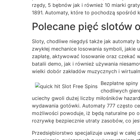
rzędy, 5 bębnów jak i również 10 miarki grat
1891. Automaty, które to pochodzą spośród 
Polecane pięć slotów 
Sloty, chodliwe niegdyś także jak automaty
zwykłej mechanice losowania symboli, jakie 
zapłatę, aktywować losowanie oraz czekać w
batalii demo, jak i również używania niesa
wielki dobór zakładów muzycznych i wirtualn
Bezpłatne spiny
chodliwych gier
uciechy gwoli dużej liczby miłośników haza
wydawania gotówki. Automaty 777 często ce
możliwości powoduje, iż będą naturalne po 
rozrywkę bezpiecznie utraty zasobów, co je
Przedsiębiorstwo specjalizuje uwagi w całe