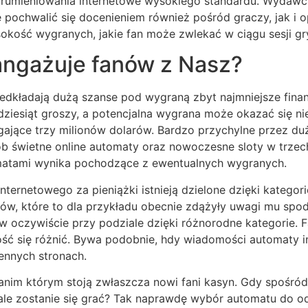
trumieniowania internetowe wysokiego standardu. Wydawca 
 pochwalić się docenieniem również pośród graczy, jak i 
sokość wygranych, jakie fan może zwlekać w ciągu sesji gr
angażuje fanów z Nasz?
dkładają dużą szanse pod wygraną zbyt najmniejsze fina
ziesiąt groszy, a potencjalna wygrana może okazać się nie
gające trzy milionów dolarów. Bardzo przychylne przez d
 świetne online automaty oraz nowoczesne sloty w trzec
matami wynika pochodzące z ewentualnych wygranych.
nternetowego za pieniążki istnieją dzielone dzięki kategor
, które to dla przykładu obecnie zdążyły uwagi mu spod
w oczywiście przy podziale dzięki różnorodne kategorie.
ość się różnić. Bywa podobnie, hdy wiadomości automaty 
iennych stronach.
zanim którym stoją zwłaszcza nowi fani kasyn. Gdy spośr
e zostanie się grać? Tak naprawdę wybór automatu do odwi