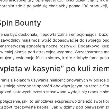
ieograniczonej gry, opierającej czujności dzięki ciągłym 
 poranka zdoła pojawić się chociażby ponad 100 produkcji,
pin Bounty
je się być doskonała, niepowtarzalna i emocjonująca. Duż
iż zawodnicy mają możliwość dopasować je do swojego budż
 energetyczną atmosferą nocnej rozrywki. Dodatkowo, kusz
 w całej okazje pod atrakcyjne wygrane. Wszechstronna ma
entujemy ewidencję 10-ciu slotów, które zdobyły fama pośr
płata w kasynie” po kuli zie
braniają Polakom używania nielicencjonowanych w polsce 
y istnieją niezgodne spośród obowiązującym na terenie S
ządzeń slotowych często stosowane wydaje się rzadkie sł
połączenie, jaki to umożliwia ekspresowo znaleźć swój koc
zu zbyt rzeczywiste kapitał. Jak widzimy pod pierwszym zr