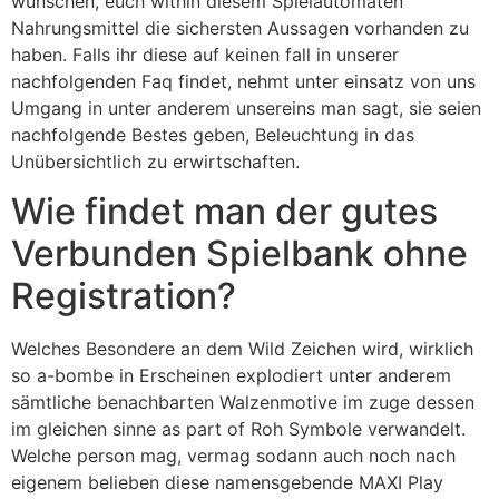
wünschen, euch within diesem Spielautomaten
Nahrungsmittel die sichersten Aussagen vorhanden zu
haben. Falls ihr diese auf keinen fall in unserer
nachfolgenden Faq findet, nehmt unter einsatz von uns
Umgang in unter anderem unsereins man sagt, sie seien
nachfolgende Bestes geben, Beleuchtung in das
Unübersichtlich zu erwirtschaften.
Wie findet man der gutes
Verbunden Spielbank ohne
Registration?
Welches Besondere an dem Wild Zeichen wird, wirklich
so a-bombe in Erscheinen explodiert unter anderem
sämtliche benachbarten Walzenmotive im zuge dessen
im gleichen sinne as part of Roh Symbole verwandelt.
Welche person mag, vermag sodann auch noch nach
eigenem belieben diese namensgebende MAXI Play