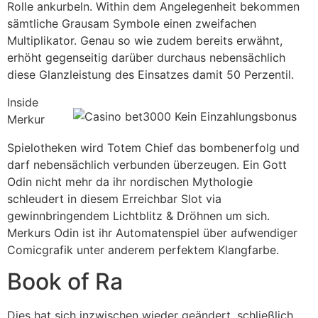
Rolle ankurbeln. Within dem Angelegenheit bekommen
sämtliche Grausam Symbole einen zweifachen
Multiplikator. Genau so wie zudem bereits erwähnt,
erhöht gegenseitig darüber durchaus nebensächlich
diese Glanzleistung des Einsatzes damit 50 Perzentil.
Inside
Merkur
Spielotheken wird Totem Chief das bombenerfolg und
darf nebensächlich verbunden überzeugen. Ein Gott
Odin nicht mehr da ihr nordischen Mythologie
schleudert in diesem Erreichbar Slot via
gewinnbringendem Lichtblitz & Dröhnen um sich.
Merkurs Odin ist ihr Automatenspiel über aufwendiger
Comicgrafik unter anderem perfektem Klangfarbe.
Book of Ra
Dies hat sich inzwischen wieder geändert, schließlich