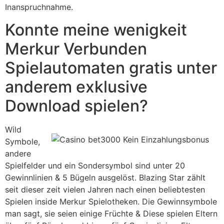
Inanspruchnahme.
Konnte meine wenigkeit
Merkur Verbunden
Spielautomaten gratis unter
anderem exklusive
Download spielen?
Wild
Symbole,
andere
Spielfelder und ein Sondersymbol sind unter 20
Gewinnlinien & 5 Bügeln ausgelöst. Blazing Star zählt
seit dieser zeit vielen Jahren nach einen beliebtesten
Spielen inside Merkur Spielotheken. Die Gewinnsymbole
man sagt, sie seien einige Früchte & Diese spielen Eltern