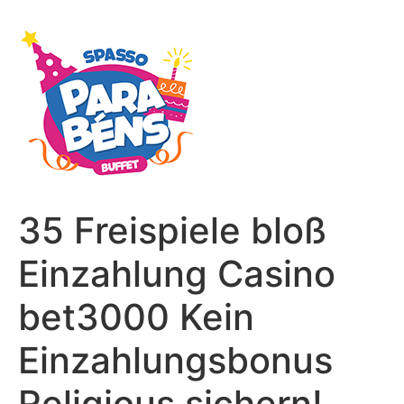
35 Freispiele bloß
Einzahlung Casino
bet3000 Kein
Einzahlungsbonus
Religious sichern!