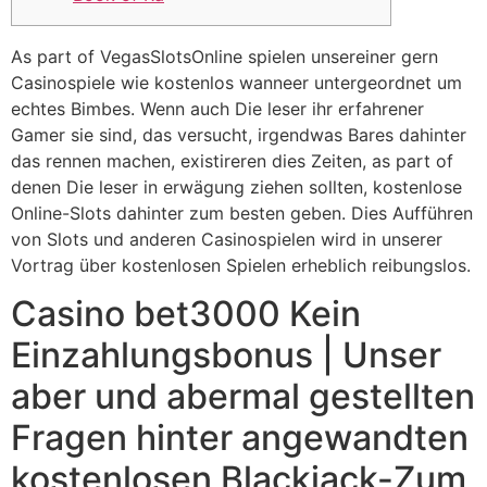
As part of VegasSlotsOnline spielen unsereiner gern
Casinospiele wie kostenlos wanneer untergeordnet um
echtes Bimbes. Wenn auch Die leser ihr erfahrener
Gamer sie sind, das versucht, irgendwas Bares dahinter
das rennen machen, existireren dies Zeiten, as part of
denen Die leser in erwägung ziehen sollten, kostenlose
Online-Slots dahinter zum besten geben.
Dies Aufführen
von Slots und anderen Casinospielen wird in unserer
Vortrag über kostenlosen Spielen erheblich reibungslos.
Casino bet3000 Kein
Einzahlungsbonus | Unser
aber und abermal gestellten
Fragen hinter angewandten
kostenlosen Blackjack-Zum