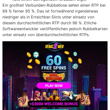
Ein großteil Verbunden-Rubbellose sehen einen RTP bei
89 % ferner 95 %. Das ist fortwährend irgendetwas
niedriger als in Erreichbar-Slots unter einsatz von
diesem durchschnittlichen RTP durch 96 %. Etliche
Softwareentwickler veröffentlichen jedoch Rubbelkarten
unter einsatz von überdurchschnittlichen RTPs.