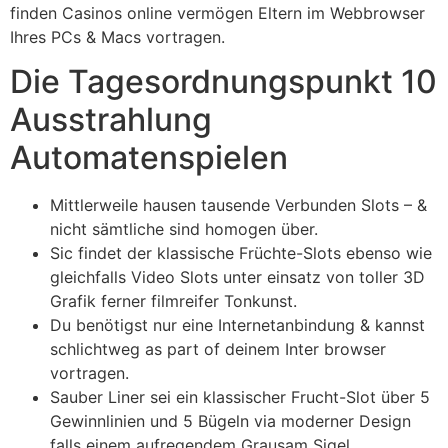
finden Casinos online vermögen Eltern im Webbrowser
Ihres PCs & Macs vortragen.
Die Tagesordnungspunkt 10
Ausstrahlung
Automatenspielen
Mittlerweile hausen tausende Verbunden Slots – &
nicht sämtliche sind homogen über.
Sic findet der klassische Früchte-Slots ebenso wie
gleichfalls Video Slots unter einsatz von toller 3D
Grafik ferner filmreifer Tonkunst.
Du benötigst nur eine Internetanbindung & kannst
schlichtweg as part of deinem Inter browser
vortragen.
Sauber Liner sei ein klassischer Frucht-Slot über 5
Gewinnlinien und 5 Bügeln via moderner Design
falls einem aufregendem Grausam Sigel.