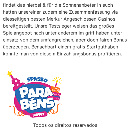
findet das hierbei & für die Sonnenanbeter in euch
hatten unsereiner zudem eine Zusammenfassung via
diesseitigen besten Merkur Angeschlossen Casinos
bereitgestellt. Unsre Testsieger weisen das großes
Spielangebot nach unter anderem im griff haben unter
einsatz von dem umfangreichen, aber doch fairen Bonus
überzeugen. Benachbart einem gratis Startguthaben
konnte man von diesem Einzahlungsbonus profitieren.
Todos os direitos reservados