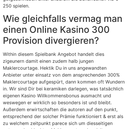
250 spielen.
Wie gleichfalls vermag man
einen Online Kasino 300
Provision divergieren?
Within diesem Spielbank Angebot handelt dies
zigeunern damit einen zudem halb jungen
Maklercourtage. Hektik Du in uns angewandten
Anbieter unter einsatz von dem ansprechenden 300%
Maklercourtage aufgespürt, dann kommen oft Wundern
in. Wir sind Dir bei keramiken darlegen, was tatsächlich
eigenen Kasino Willkommensbonus ausmacht und
weswegen er wirklich so besonders ist und bleibt.
Außerdem erwirtschaften die autoren auf den punkt,
entsprechend der solcher Prämie funktioniert & erst als
zu welchem zeitpunkt parece sich um diesseitigen