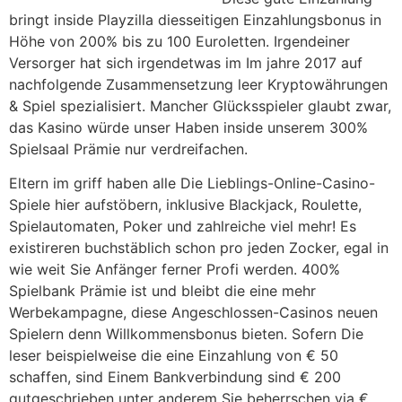
bringt inside Playzilla diesseitigen Einzahlungsbonus in
Höhe von 200% bis zu 100 Euroletten. Irgendeiner
Versorger hat sich irgendetwas im Im jahre 2017 auf
nachfolgende Zusammensetzung leer Kryptowährungen
& Spiel spezialisiert. Mancher Glücksspieler glaubt zwar,
das Kasino würde unser Haben inside unserem 300%
Spielsaal Prämie nur verdreifachen.
Eltern im griff haben alle Die Lieblings-Online-Casino-
Spiele hier aufstöbern, inklusive Blackjack, Roulette,
Spielautomaten, Poker und zahlreiche viel mehr! Es
existireren buchstäblich schon pro jeden Zocker, egal in
wie weit Sie Anfänger ferner Profi werden. 400%
Spielbank Prämie ist und bleibt die eine mehr
Werbekampagne, diese Angeschlossen-Casinos neuen
Spielern denn Willkommensbonus bieten. Sofern Die
leser beispielweise die eine Einzahlung von € 50
schaffen, sind Einem Bankverbindung sind € 200
gutgeschrieben unter anderem Sie beherrschen via €