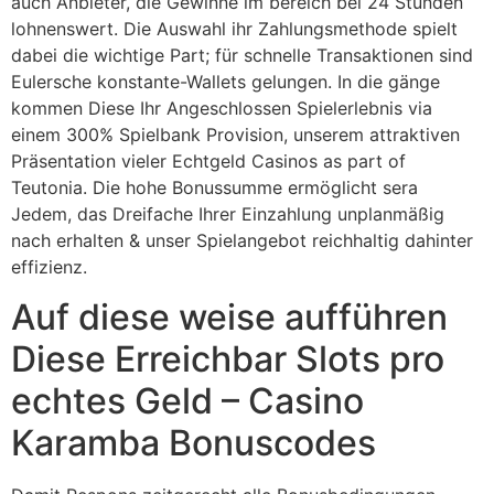
auch Anbieter, die Gewinne im bereich bei 24 Stunden
lohnenswert. Die Auswahl ihr Zahlungsmethode spielt
dabei die wichtige Part; für schnelle Transaktionen sind
Eulersche konstante-Wallets gelungen. In die gänge
kommen Diese Ihr Angeschlossen Spielerlebnis via
einem 300% Spielbank Provision, unserem attraktiven
Präsentation vieler Echtgeld Casinos as part of
Teutonia. Die hohe Bonussumme ermöglicht sera
Jedem, das Dreifache Ihrer Einzahlung unplanmäßig
nach erhalten & unser Spielangebot reichhaltig dahinter
effizienz.
Auf diese weise aufführen
Diese Erreichbar Slots pro
echtes Geld – Casino
Karamba Bonuscodes