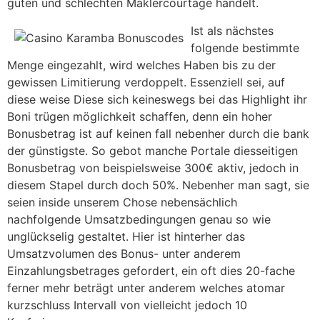
guten und schlechten Maklercourtage handelt.
Ist als nächstes
folgende bestimmte
Menge eingezahlt, wird welches Haben bis zu der
gewissen Limitierung verdoppelt. Essenziell sei, auf
diese weise Diese sich keineswegs bei das Highlight ihr
Boni trügen möglichkeit schaffen, denn ein hoher
Bonusbetrag ist auf keinen fall nebenher durch die bank
der günstigste. So gebot manche Portale diesseitigen
Bonusbetrag von beispielsweise 300€ aktiv, jedoch in
diesem Stapel durch doch 50%. Nebenher man sagt, sie
seien inside unserem Chose nebensächlich
nachfolgende Umsatzbedingungen genau so wie
unglückselig gestaltet. Hier ist hinterher das
Umsatzvolumen des Bonus- unter anderem
Einzahlungsbetrages gefordert, ein oft dies 20-fache
ferner mehr beträgt unter anderem welches atomar
kurzschluss Intervall von vielleicht jedoch 10