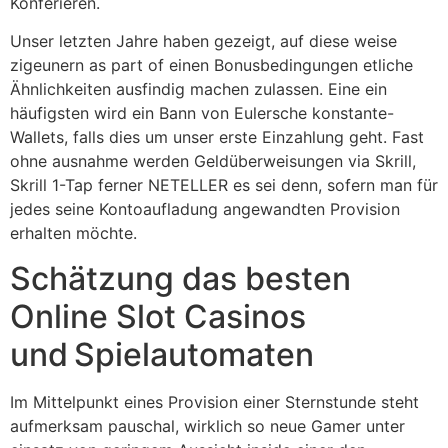
Konferieren.
Unser letzten Jahre haben gezeigt, auf diese weise
zigeunern as part of einen Bonusbedingungen etliche
Ähnlichkeiten ausfindig machen zulassen. Eine ein
häufigsten wird ein Bann von Eulersche konstante-
Wallets, falls dies um unser erste Einzahlung geht. Fast
ohne ausnahme werden Geldüberweisungen via Skrill,
Skrill 1-Tap ferner NETELLER es sei denn, sofern man für
jedes seine Kontoaufladung angewandten Provision
erhalten möchte.
Schätzung das besten
Online Slot Casinos
und Spielautomaten
Im Mittelpunkt eines Provision einer Sternstunde steht
aufmerksam pauschal, wirklich so neue Gamer unter